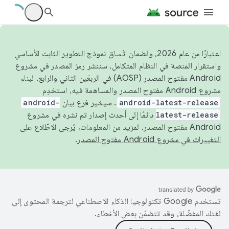
اعتبارًا من عام 2026، ولضمان اتّساق نموذج التطوير الثابت الأساسي
واستقرار المنصة في النظام المتكامل، سننشر رمز المصدر في مشروع
Android مفتوح المصدر (AOSP) في الربعَين الثاني والرابع. لبناء
مشروع Android مفتوح المصدر والمساهمة فيه، استخدِم
android-latest-release
. سيشير فرع بيان
android-
latest-release
دائمًا إلى أحدث إصدار تم نشره في مشروع
Android مفتوح المصدر. لمزيد من المعلومات، يُرجى الاطّلاع على
التغييرات في مشروع Android مفتوح المصدر
.
تستخدم Google تكنولوجيا الذكاء الاصطناعي لترجمة المحتوى إلى
لغتك المفضّلة، وقد تتضمّن بعض الأخطاء.