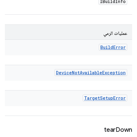
IBuild
Info
عمليات الرمي
Build
Error
Device
Not
Available
Exception
Target
Setup
Error
tear
Down