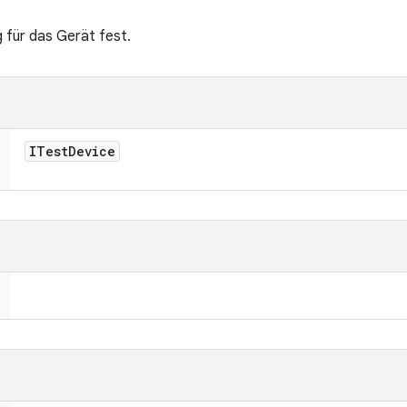
g für das Gerät fest.
ITest
Device