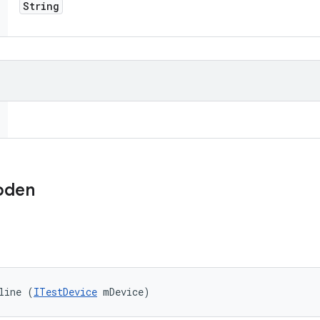
String
oden
line (
ITestDevice
 mDevice)