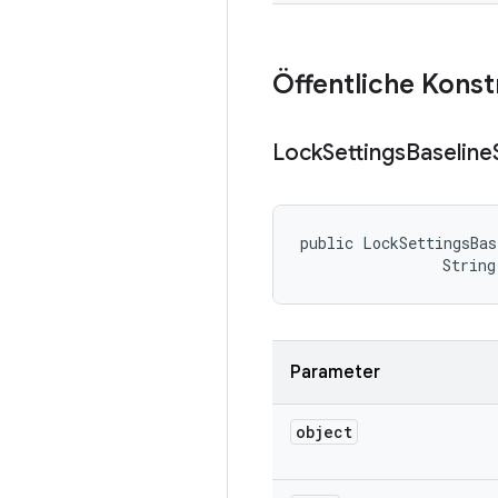
Öffentliche Kons
Lock
Settings
Baseline
public LockSettingsBas
                String
Parameter
object