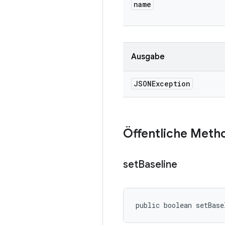
name
Ausgabe
JSONException
Öffentliche Meth
set
Baseline
public boolean setBase