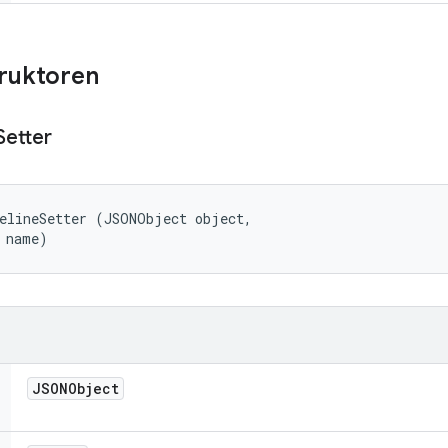
truktoren
Setter
elineSetter (JSONObject object, 

 name)
JSONObject