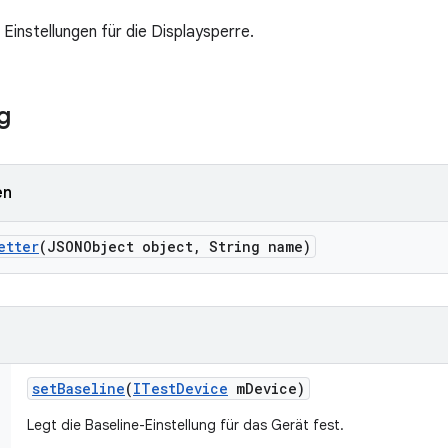
 Einstellungen für die Displaysperre.
g
en
etter
(JSONObject object
,
String name)
set
Baseline
(
ITest
Device
m
Device)
Legt die Baseline-Einstellung für das Gerät fest.