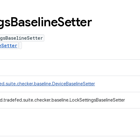
gs
Baseline
Setter
gsBaselineSetter
eSetter
d.suite.checker.baseline.DeviceBaselineSetter
.tradefed.suite.checker.baseline.LockSettingsBaselineSetter