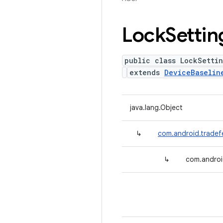
Lock
Settin
public class LockSettin
extends
DeviceBaselin
java.lang.Object
↳
com.android.tradefe
↳
com.android