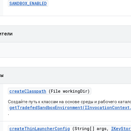
SANDBOX
_
ENABLED
ители
ды
create
Classpath
(File working
Dir)
Создайте путь к классам на основе среды и рабочего ката
getTradefedSandboxEnvironment(IInvocationContext
.
create
Thin
Launcher
Config
(String[] args
,
IKey
Stor