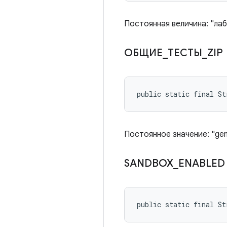
Постоянная величина: "ла
ОБЩИЕ
_
ТЕСТЫ
_
ZIP
public static final S
Постоянное значение: "gene
SANDBOX
_
ENABLE
public static final St