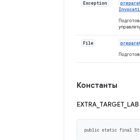
Exception
prepare
Invocati
Подготов
управлят
File
prepare
Подготов
Константы
EXTRA
_
TARGET
_
LA
public static final S