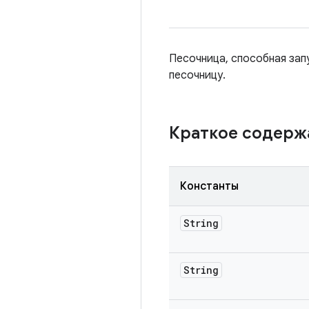
Песочница, способная зап
песочницу.
Краткое содер
Константы
String
String