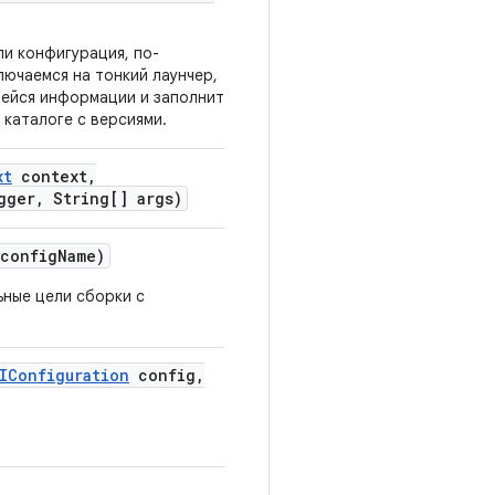
ли конфигурация, по-
лючаемся на тонкий лаунчер,
щейся информации и заполнить
 каталоге с версиями.
xt
context
,
gger
,
String[] args)
config
Name)
ьные цели сборки с
IConfiguration
config
,