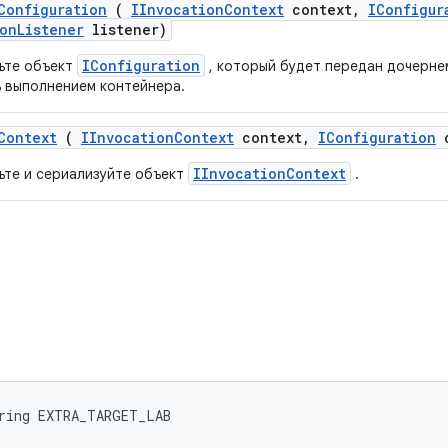
Configuration
(
IInvocation
Context
context
,
IConfigur
on
Listener
listener)
IConfiguration
ьте объект
, который будет передан дочерне
ь выполнением контейнера.
Context
(
IInvocation
Context
context
,
IConfiguration
c
IInvocationContext
ьте и сериализуйте объект
.
B
tring EXTRA_TARGET_LAB