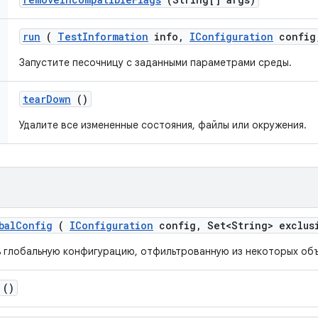
run
(
Test
Information
info
,
IConfiguration
config
Запустите песочницу с заданными параметрами среды.
tear
Down
()
Удалите все измененные состояния, файлы или окружения.
bal
Config
(
IConfiguration
config
,
Set<String> exclus
ь глобальную конфигурацию, отфильтрованную из некоторых объ
()