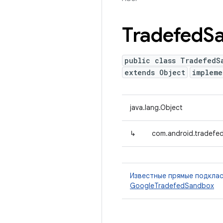
Tradefed
S
public class TradefedS
extends Object
implem
java.lang.Object
↳
com.android.tradefe
Известные прямые подкла
GoogleTradefedSandbox