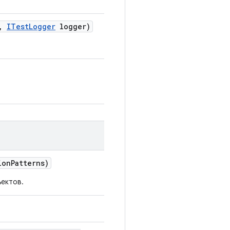
,
ITest
Logger
logger)
ion
Patterns)
ектов.