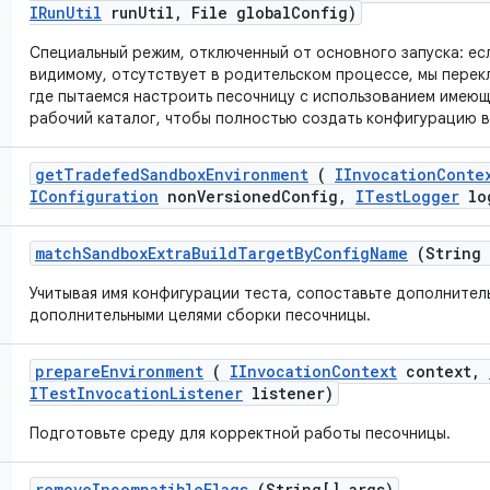
IRun
Util
run
Util
,
File global
Config)
Специальный режим, отключенный от основного запуска: ес
видимому, отсутствует в родительском процессе, мы перек
где пытаемся настроить песочницу с использованием имею
рабочий каталог, чтобы полностью создать конфигурацию в
get
Tradefed
Sandbox
Environment
(
IInvocation
Conte
IConfiguration
non
Versioned
Config
,
ITest
Logger
lo
match
Sandbox
Extra
Build
Target
By
Config
Name
(String 
Учитывая имя конфигурации теста, сопоставьте дополнител
дополнительными целями сборки песочницы.
prepare
Environment
(
IInvocation
Context
context
,
ITest
Invocation
Listener
listener)
Подготовьте среду для корректной работы песочницы.
remove
Incompatible
Flags
(String[] args)