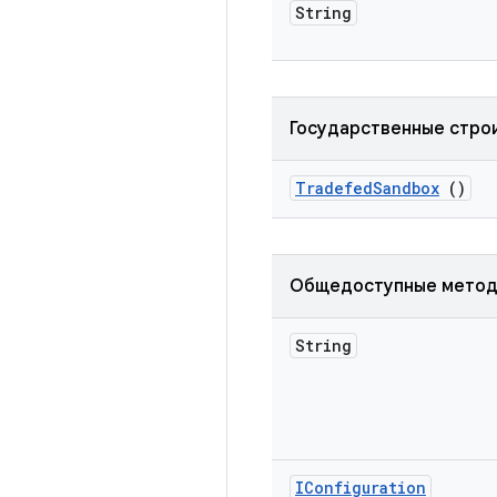
String
Государственные стро
Tradefed
Sandbox
()
Общедоступные мето
String
IConfiguration