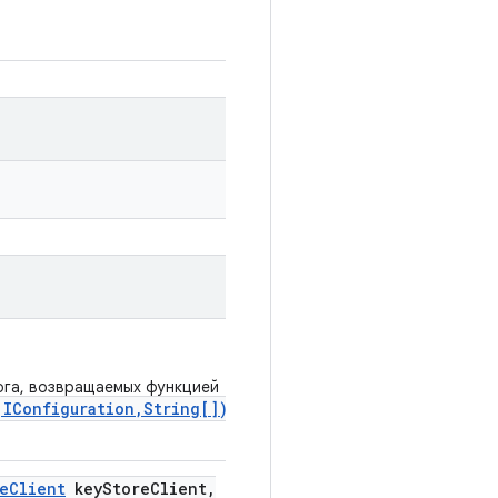
лога, возвращаемых функцией
,IConfiguration,String[])
e
Client
key
Store
Client
,