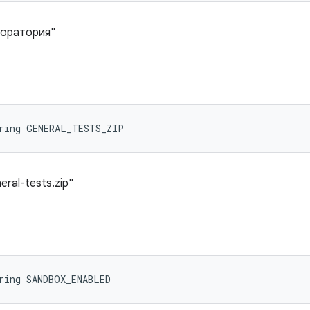
боратория"
tring GENERAL_TESTS_ZIP
ral-tests.zip"
D
ring SANDBOX_ENABLED