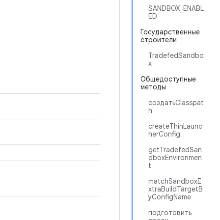
SANDBOX_ENABL
ED
Государственные
строители
TradefedSandbo
x
Общедоступные
методы
создатьClasspat
h
createThinLaunc
herConfig
getTradefedSan
dboxEnvironmen
t
matchSandboxE
xtraBuildTargetB
yConfigName
подготовить