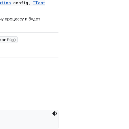
ation
config
,
ITest
му процессу и будет
onfig)