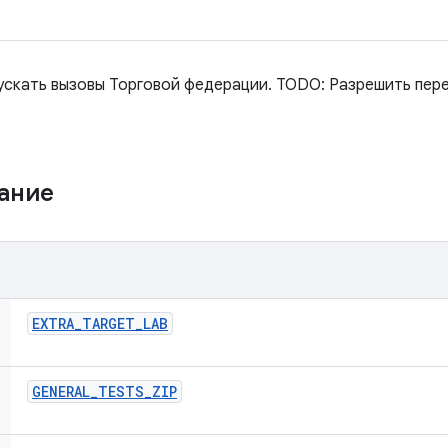
ускать вызовы Торговой федерации. TODO: Разрешить пер
жание
EXTRA
_
TARGET
_
LAB
GENERAL
_
TESTS
_
ZIP