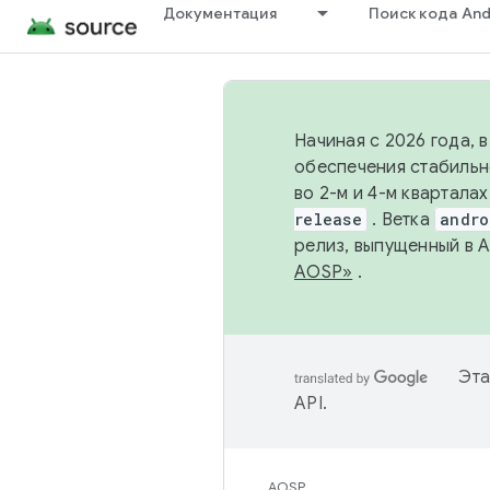
Документация
Поиск кода And
Начиная с 2026 года, 
обеспечения стабильн
во 2-м и 4-м квартала
release
. Ветка
andro
релиз, выпущенный в 
AOSP»
.
Эта
API
.
AOSP