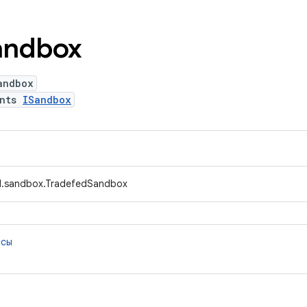
andbox
andbox
ents
ISandbox
d.sandbox.TradefedSandbox
ссы