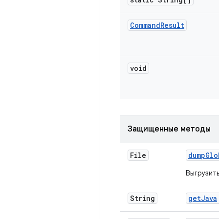
Command
Result
void
Защищенные методы
File
dump
Glo
Выгрузит
String
get
Java