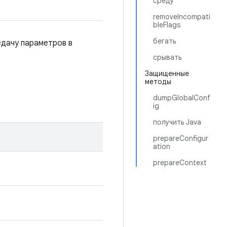
среду
removeIncompati
bleFlags
бегать
едачу параметров в
срывать
Защищенные
методы
dumpGlobalConf
ig
получить Java
prepareConfigur
ation
prepareContext