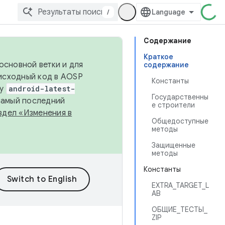
/
Содержание
Краткое
основной ветки и для
содержание
исходный код в AOSP
Константы
ку
android-latest-
Государственны
 самый последний
е строители
здел «Изменения в
Общедоступные
методы
Защищенные
методы
Константы
EXTRA_TARGET_L
AB
ОБЩИЕ_ТЕСТЫ_
ZIP