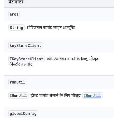
पैरामीटर
args
String
: ओरिजनल कमांड लाइन आर्ग्युमेंट.
key
Store
Client
IKey
Store
Client
: कॉन्फ़िगरेशन बनाने के लिए, मौजूदा
कीस्टोर क्लाइंट.
run
Util
IRun
Util
IRun
Util
: होस्ट कमांड चलाने के लिए मौजूदा
.
global
Config