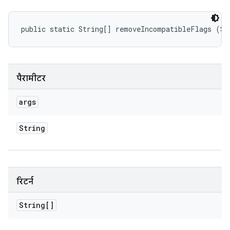
public static String[] removeIncompatibleFlags (St
पैरामीटर
args
String
रिटर्न
String[]