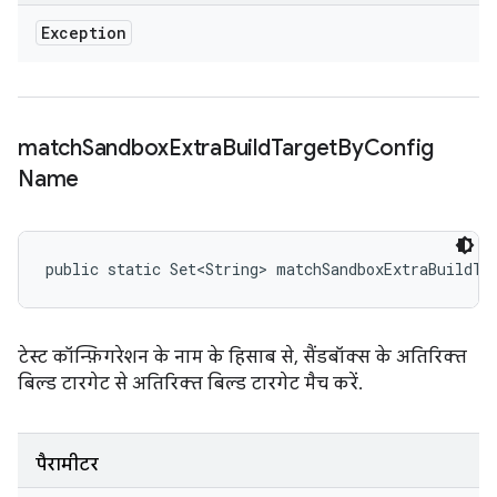
Exception
match
Sandbox
Extra
Build
Target
By
Config
Name
public static Set<String> matchSandboxExtraBuildTa
टेस्ट कॉन्फ़िगरेशन के नाम के हिसाब से, सैंडबॉक्स के अतिरिक्त
बिल्ड टारगेट से अतिरिक्त बिल्ड टारगेट मैच करें.
पैरामीटर