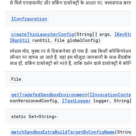
से मिले एनवायरमेंट और वर्किंग डायरेक्ट्री के आधार पर, क्लासपाथ बनाएं.
IConfiguration
create
Thin
Launcher
Config
(String[] args
,
IKey
Stor
IRun
Util
run
Util
,
File global
Config)
स्पेशल मोड, मुख्य रन से डिसकनेक्ट हो गया है: जब किसी कॉन्फ़िगरेशन का 
लॉन्चर पर वापस आ जाते हैं. यहां हम मौजूदा जानकारी के साथ सैंडबॉक्स
साथ ही, वर्किंग डायरेक्ट्री को भरते हैं, ताकि वर्शन वाले डायरेक्ट्री में कॉ
File
get
Tradefed
Sandbox
Environment
(
IInvocation
Context
non
Versioned
Config
,
ITest
Logger
logger
,
String[] 
static Set<String>
match
Sandbox
Extra
Build
Target
By
Config
Name
(String 