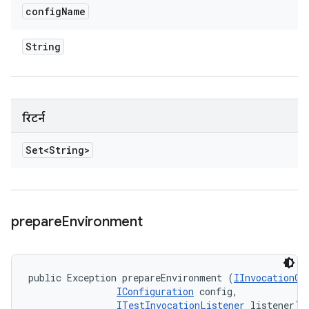
config
Name
String
रिटर्न
Set<String>
prepare
Environment
public Exception prepareEnvironment (
IInvocationCo
IConfiguration
 config, 

ITestInvocationListener
 listener)