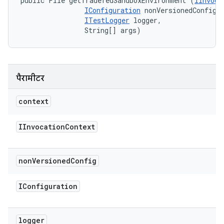
public File getTradefedSandboxEnvironment (
IInvoca
IConfiguration
 nonVersionedConfig, 
ITestLogger
 logger, 

                String[] args)
पैरामीटर
context
IInvocation
Context
non
Versioned
Config
IConfiguration
logger