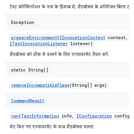
टेस्ट कॉन्फ़िगरेशन के नाम के हिसाब से, सैंडबॉक्स के अतिरिक्त बिल्ड टारग
Exception
prepare
Environment
(
IInvocation
Context
context
,
I
ITest
Invocation
Listener
listener)
सैंडबॉक्स को ठीक से चलाने के लिए एनवायरमेंट तैयार करें.
static String[]
remove
Incompatible
Flags
(String[] args)
Command
Result
run
(
Test
Information
info
,
IConfiguration
config
,
सेट किए गए एनवायरमेंट के साथ सैंडबॉक्स चलाएं.