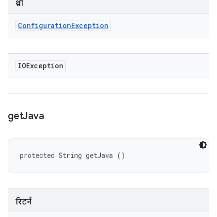
थ्रो
Configuration
Exception
IOException
get
Java
protected String getJava ()
रिटर्न