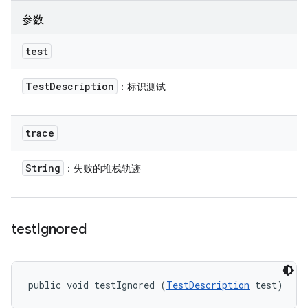
参数
test
Test
Description
：标识测试
trace
String
：失败的堆栈轨迹
test
Ignored
public void testIgnored (
TestDescription
 test)