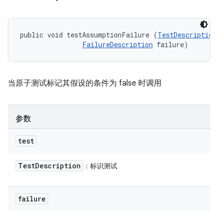
public void testAssumptionFailure (
TestDescription
FailureDescription
 failure)
当原子测试标记其假设的条件为 false 时调用
参数
test
Test
Description
：标识测试
failure