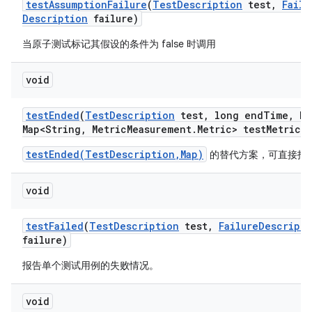
test
Assumption
Failure
(
Test
Description
test
,
Failu
Description
failure)
当原子测试标记其假设的条件为 false 时调用
void
test
Ended
(
Test
Description
test
,
long end
Time
,
Ha
Map<String
,
Metric
Measurement
.
Metric> test
Metrics)
testEnded(TestDescription,Map)
的替代方案，可直接指
void
test
Failed
(
Test
Description
test
,
Failure
Descripti
failure)
报告单个测试用例的失败情况。
void