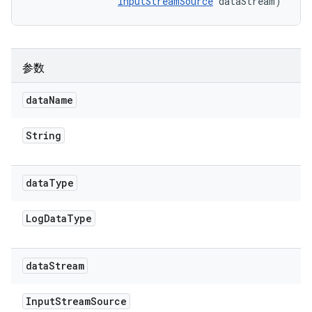
InputStreamSource
 dataStream)
参数
data
Name
String
data
Type
Log
Data
Type
data
Stream
Input
Stream
Source