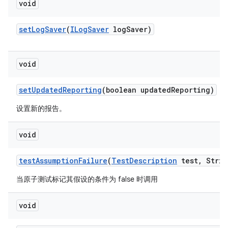
void
set
Log
Saver
(
ILog
Saver
log
Saver)
void
set
Updated
Reporting
(boolean updated
Reporting)
设置新的报告。
void
test
Assumption
Failure
(
Test
Description
test
,
Strin
当原子测试标记其假设的条件为 false 时调用
void