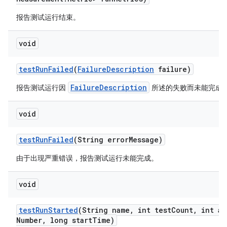
报告测试运行结束。
void
test
Run
Failed
(
Failure
Description
failure)
FailureDescription
报告测试运行因
所述的失败而未能完成
void
test
Run
Failed
(String error
Message)
由于出现严重错误，报告测试运行未能完成。
void
test
Run
Started
(String name
,
int test
Count
,
int at
Number
,
long start
Time)