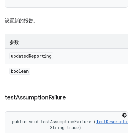
设置新的报告。
参数
updated
Reporting
boolean
test
Assumption
Failure
public void testAssumptionFailure (
TestDescription
                String trace)