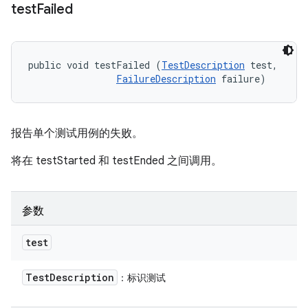
test
Failed
public void testFailed (
TestDescription
 test, 

FailureDescription
 failure)
报告单个测试用例的失败。
将在 testStarted 和 testEnded 之间调用。
参数
test
Test
Description
：标识测试