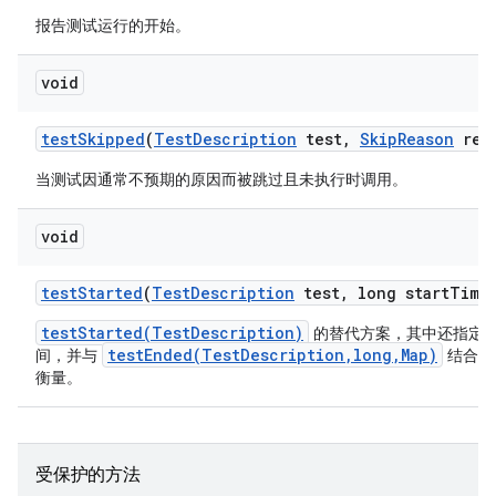
报告测试运行的开始。
void
test
Skipped
(
Test
Description
test
,
Skip
Reason
rea
当测试因通常不预期的原因而被跳过且未执行时调用。
void
test
Started
(
Test
Description
test
,
long start
Time
testStarted(TestDescription)
的替代方案，其中还指定
testEnded(TestDescription,long,Map)
间，并与
结合使
衡量。
受保护的方法