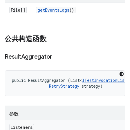
File[]
get
Events
Logs
()
公共构造函数
Result
Aggregator
public ResultAggregator (List<
ITestInvocationListe
RetryStrategy
 strategy)
参数
listeners