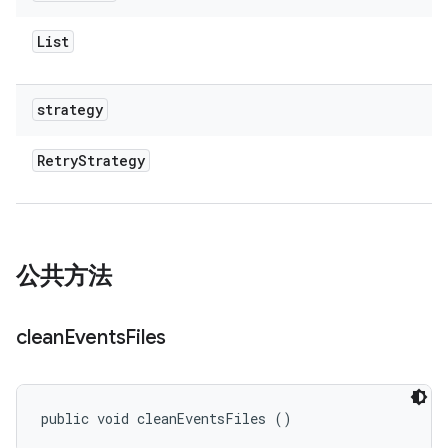
List
strategy
Retry
Strategy
公共方法
clean
Events
Files
public void cleanEventsFiles ()