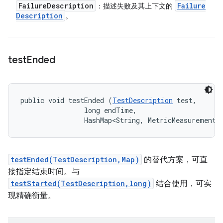
Failure
Description
Failure
：描述失败及其上下文的
Description
。
test
Ended
public void testEnded (
TestDescription
 test, 

                long endTime, 

                HashMap<String, MetricMeasurement.
testEnded(TestDescription,Map)
的替代方案，可直
接指定结束时间。与
testStarted(TestDescription,long)
结合使用，可实
现精确衡量。