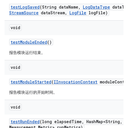
test
Log
Saved
(String data
Name
,
Log
Data
Type
data
Ty
Stream
Source
data
Stream
,
Log
File
log
File)
void
test
Module
Ended
()
报告模块运行结束。
void
test
Module
Started
(
IInvocation
Context
module
Conte
报告模块运行的开始时间。
void
test
Run
Ended
(long elapsed
Time
,
Hash
Map<String
,
Me
Measurement
.
Metric> run
Metrics)