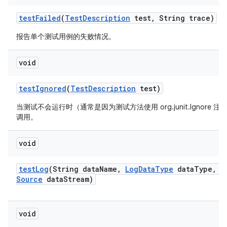
test
Failed
(
Test
Description
test
,
String trace)
报告单个测试用例的失败情况。
void
test
Ignored
(
Test
Description
test)
当测试不会运行时（通常是因为测试方法使用 org.junit.Ignore 
调用。
void
test
Log
(String data
Name
,
Log
Data
Type
data
Type
,
I
Source
data
Stream)
void