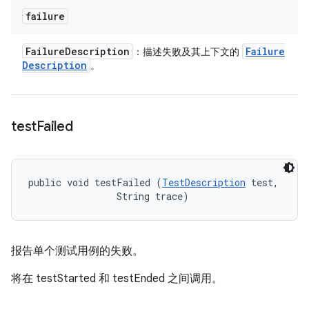
failure
Failure
Description
Failure
：描述失败及其上下文的
Description
。
test
Failed
public void testFailed (
TestDescription
 test, 

                String trace)
报告单个测试用例的失败。
将在 testStarted 和 testEnded 之间调用。