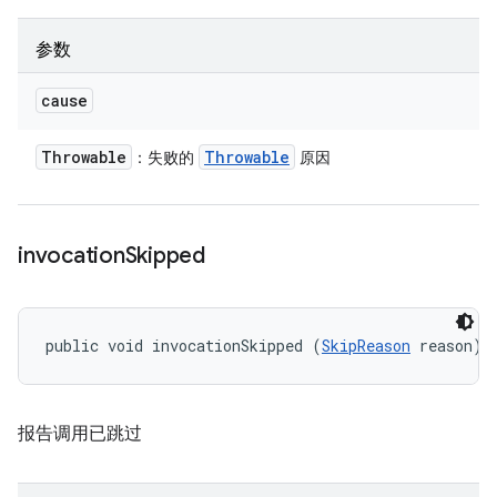
参数
cause
Throwable
Throwable
：失败的
原因
invocation
Skipped
public void invocationSkipped (
SkipReason
 reason)
报告调用已跳过