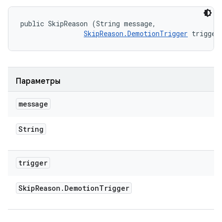
public SkipReason (String message, 

SkipReason.DemotionTrigger
 trigger
Параметры
message
String
trigger
Skip
Reason
.
Demotion
Trigger