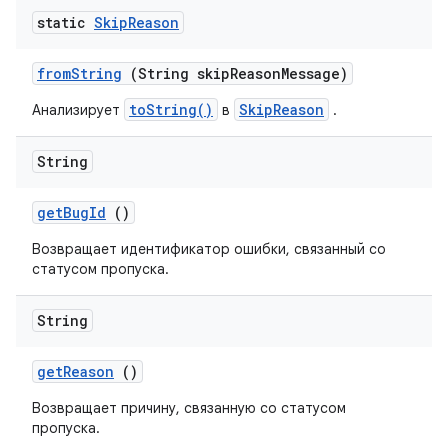
static
Skip
Reason
from
String
(String skip
Reason
Message)
toString()
SkipReason
Анализирует
в
.
String
get
Bug
Id
()
Возвращает идентификатор ошибки, связанный со
статусом пропуска.
String
get
Reason
()
Возвращает причину, связанную со статусом
пропуска.