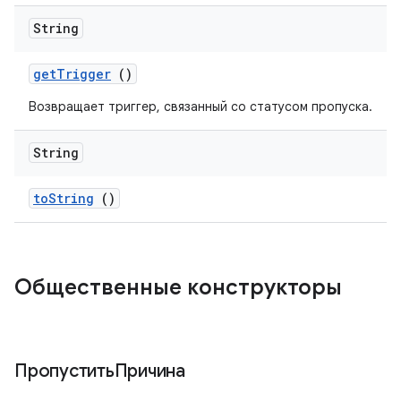
String
get
Trigger
()
Возвращает триггер, связанный со статусом пропуска.
String
to
String
()
Общественные конструкторы
ПропуститьПричина