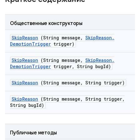
Общественные конструкторы
Skip
Reason
(String message
,
Skip
Reason
.
Demotion
Trigger
trigger)
Skip
Reason
(String message
,
Skip
Reason
.
Demotion
Trigger
trigger
,
String bug
Id)
Skip
Reason
(String message
,
String trigger)
Skip
Reason
(String message
,
String trigger
,
String bug
Id)
Публичные методы