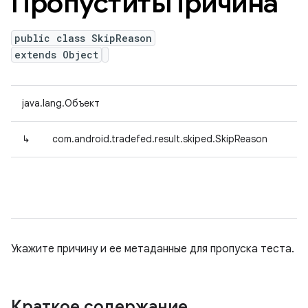
ПропуститьПричина
public class SkipReason
extends Object
java.lang.Объект
↳
com.android.tradefed.result.skiped.SkipReason
Укажите причину и ее метаданные для пропуска теста.
Краткое содержание