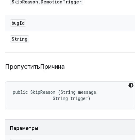
Skip
Reason
.
Demotion
Trigger
bug
Id
String
ПропуститьПричина
public SkipReason (String message, 

                String trigger)
Параметры