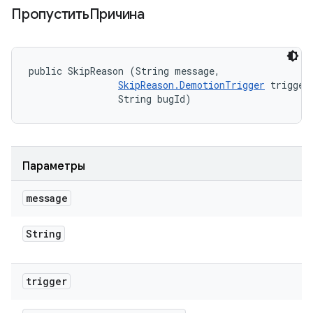
ПропуститьПричина
public SkipReason (String message, 

SkipReason.DemotionTrigger
 trigger,
                String bugId)
Параметры
message
String
trigger