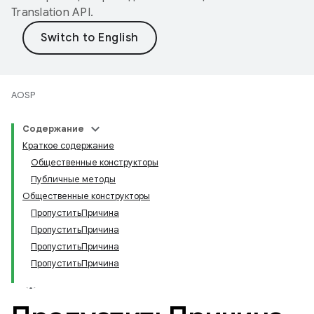
Translation API
.
AOSP
Содержание
Краткое содержание
Общественные конструкторы
Публичные методы
Общественные конструкторы
ПропуститьПричина
ПропуститьПричина
ПропуститьПричина
ПропуститьПричина