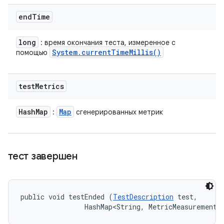
end
Time
long
: время окончания теста, измеренное с
System
.
current
Time
Millis(
)
помощью
test
Metrics
Hash
Map
Map
:
сгенерированных метрик
тест завершен
public void testEnded (
TestDescription
 test, 

                HashMap<String, MetricMeasurement.