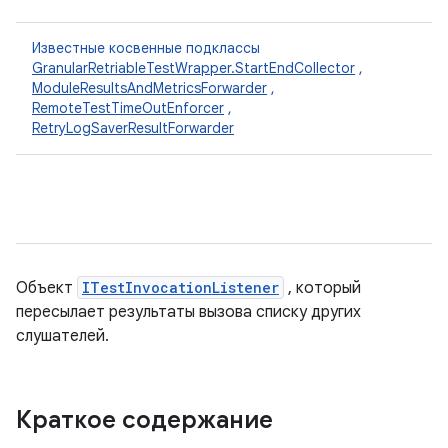
Известные косвенные подклассы
GranularRetriableTestWrapper.StartEndCollector
,
ModuleResultsAndMetricsForwarder
,
RemoteTestTimeOutEnforcer
,
RetryLogSaverResultForwarder
Объект
ITestInvocationListener
, который
пересылает результаты вызова списку других
слушателей.
Краткое содержание