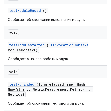
test
Module
Ended
()
Сообщает об окончании выполнения модуля.
void
test
Module
Started
(
IInvocation
Context
module
Context)
Сообщает о начале работы модуля.
void
test
Run
Ended
(long elapsed
Time
,
Hash
Map<String
,
Metric
Measurement
.
Metric> run
Metrics)
Сообщает об окончании тестового запуска.