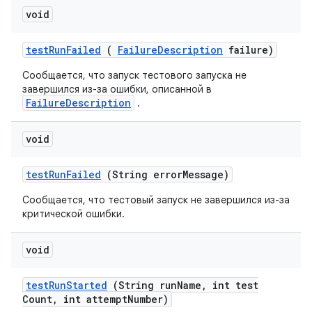
void
test
Run
Failed
(
Failure
Description
failure)
Сообщается, что запуск тестового запуска не
завершился из-за ошибки, описанной в
FailureDescription
.
void
test
Run
Failed
(String error
Message)
Сообщается, что тестовый запуск не завершился из-за
критической ошибки.
void
test
Run
Started
(String run
Name
,
int test
Count
,
int attempt
Number)