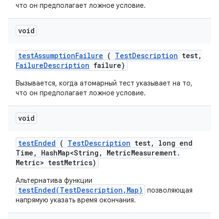
что он предполагает ложное условие.
void
test
Assumption
Failure
(
Test
Description
test
,
Failure
Description
failure)
Вызывается, когда атомарный тест указывает на то,
что он предполагает ложное условие.
void
test
Ended
(
Test
Description
test
,
long end
Time
,
Hash
Map<String
,
Metric
Measurement
.
Metric> test
Metrics)
Альтернатива функции
testEnded(TestDescription,Map)
позволяющая
напрямую указать время окончания.