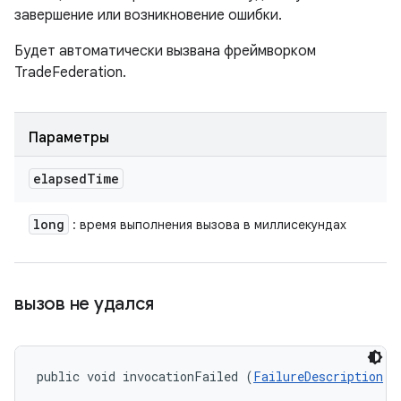
завершение или возникновение ошибки.
Будет автоматически вызвана фреймворком
TradeFederation.
Параметры
elapsed
Time
long
: время выполнения вызова в миллисекундах
вызов не удался
public void invocationFailed (
FailureDescription
 f