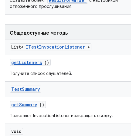
ResultForwarder
Создайте объект
с настройкой
отложенного прослушивания.
Общедоступные методы
List<
ITest
Invocation
Listener
>
get
Listeners
()
Получите список слушателей.
Test
Summary
get
Summary
()
Позволяет InvocationListener возвращать сводку.
void