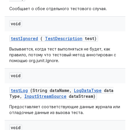
Сообщает о сбое отдельного тестового случая.
void
test
Ignored
(
Test
Description
test)
Вызывается, когда тест выполняться не будет, как
правило, потому что тестовый метод аннотирован с
помощью org.junit.Ignore.
void
test
Log
(String data
Name
,
Log
Data
Type
data
Type
,
Input
Stream
Source
data
Stream)
Предоставляет соответствующие данные журнала или
отладочные данные из вызова теста.
void