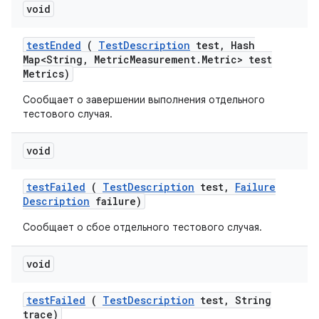
void
test
Ended
(
Test
Description
test
,
Hash
Map<String
,
Metric
Measurement
.
Metric> test
Metrics)
Сообщает о завершении выполнения отдельного
тестового случая.
void
test
Failed
(
Test
Description
test
,
Failure
Description
failure)
Сообщает о сбое отдельного тестового случая.
void
test
Failed
(
Test
Description
test
,
String
trace)