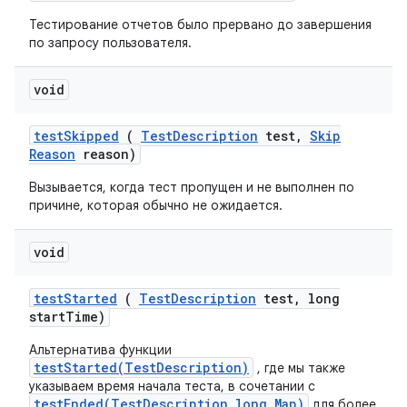
Тестирование отчетов было прервано до завершения
по запросу пользователя.
void
test
Skipped
(
Test
Description
test
,
Skip
Reason
reason)
Вызывается, когда тест пропущен и не выполнен по
причине, которая обычно не ожидается.
void
test
Started
(
Test
Description
test
,
long
start
Time)
Альтернатива функции
testStarted(TestDescription)
, где мы также
указываем время начала теста, в сочетании с
testEnded(TestDescription,long,Map)
для более