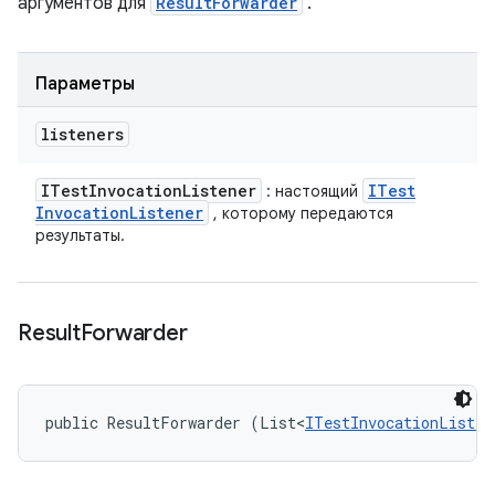
аргументов для
ResultForwarder
.
Параметры
listeners
ITest
Invocation
Listener
ITest
: настоящий
Invocation
Listener
, которому передаются
результаты.
Result
Forwarder
public ResultForwarder (List<
ITestInvocationListen