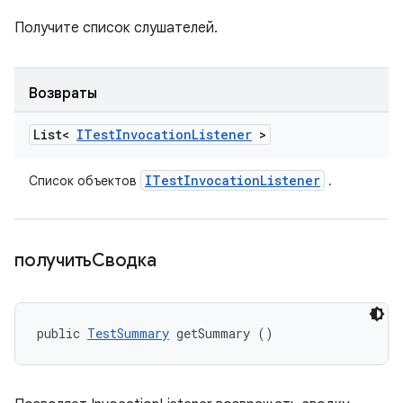
Получите список слушателей.
Возвраты
List<
ITest
Invocation
Listener
>
ITest
Invocation
Listener
Список объектов
.
получитьСводка
public 
TestSummary
 getSummary ()