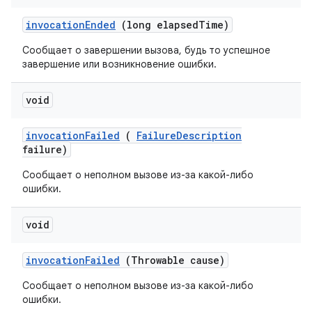
invocation
Ended
(long elapsed
Time)
Сообщает о завершении вызова, будь то успешное
завершение или возникновение ошибки.
void
invocation
Failed
(
Failure
Description
failure)
Сообщает о неполном вызове из-за какой-либо
ошибки.
void
invocation
Failed
(Throwable cause)
Сообщает о неполном вызове из-за какой-либо
ошибки.