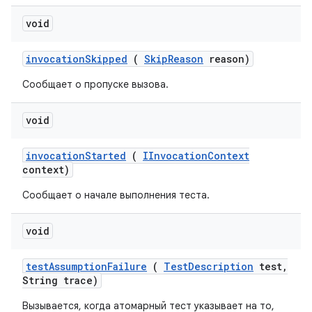
void
invocation
Skipped
(
Skip
Reason
reason)
Сообщает о пропуске вызова.
void
invocation
Started
(
IInvocation
Context
context)
Сообщает о начале выполнения теста.
void
test
Assumption
Failure
(
Test
Description
test
,
String trace)
Вызывается, когда атомарный тест указывает на то,