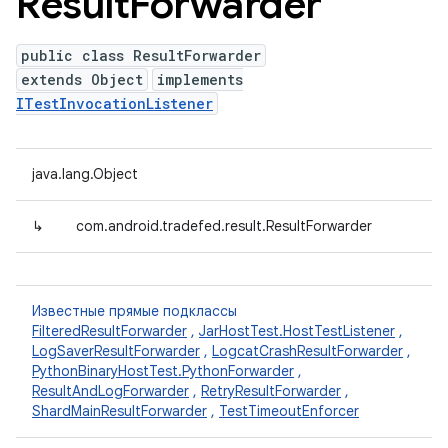
Result
Forwarder
public class ResultForwarder
extends Object
implements
ITestInvocationListener
java.lang.Object
↳
com.android.tradefed.result.ResultForwarder
Известные прямые подклассы
FilteredResultForwarder
,
JarHostTest.HostTestListener
,
LogSaverResultForwarder
,
LogcatCrashResultForwarder
,
PythonBinaryHostTest.PythonForwarder
,
ResultAndLogForwarder
,
RetryResultForwarder
,
ShardMainResultForwarder
,
TestTimeoutEnforcer