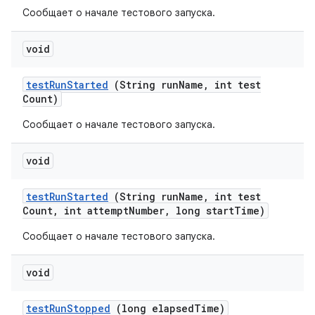
Сообщает о начале тестового запуска.
void
test
Run
Started
(String run
Name
,
int test
Count)
Сообщает о начале тестового запуска.
void
test
Run
Started
(String run
Name
,
int test
Count
,
int attempt
Number
,
long start
Time)
Сообщает о начале тестового запуска.
void
test
Run
Stopped
(long elapsed
Time)