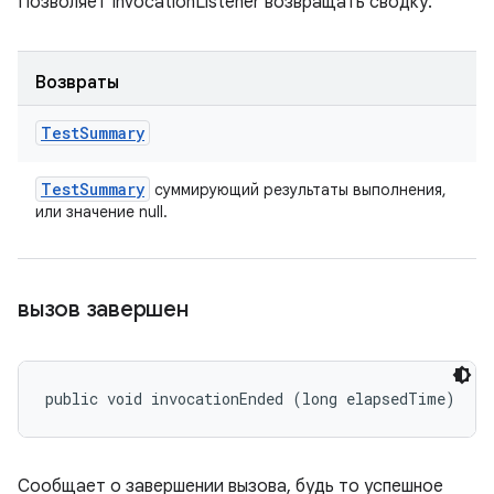
Позволяет InvocationListener возвращать сводку.
Возвраты
Test
Summary
Test
Summary
суммирующий результаты выполнения,
или значение null.
вызов завершен
public void invocationEnded (long elapsedTime)
Сообщает о завершении вызова, будь то успешное