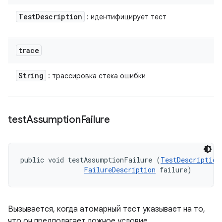
Test
Description
: идентифицирует тест
trace
String
: трассировка стека ошибки
test
Assumption
Failure
public void testAssumptionFailure (
TestDescription
FailureDescription
 failure)
Вызывается, когда атомарный тест указывает на то,
что он предполагает ложное условие.