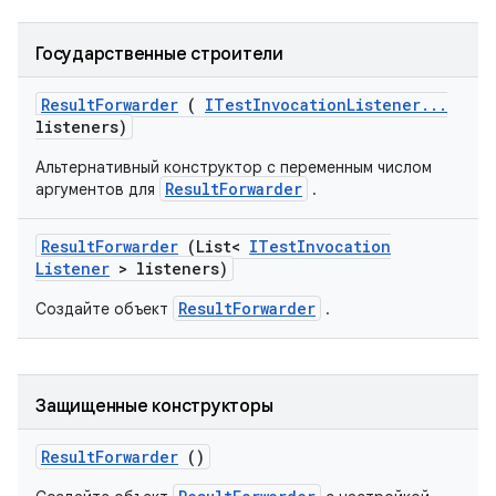
Государственные строители
Result
Forwarder
(
ITest
Invocation
Listener
.
.
.
listeners)
Альтернативный конструктор с переменным числом
ResultForwarder
аргументов для
.
Result
Forwarder
(List<
ITest
Invocation
Listener
> listeners)
ResultForwarder
Создайте объект
.
Защищенные конструкторы
Result
Forwarder
()