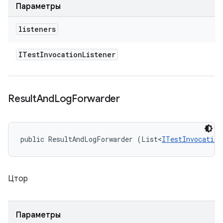
Параметры
listeners
ITest
Invocation
Listener
Result
And
Log
Forwarder
public ResultAndLogForwarder (List<
ITestInvocation
Цтор
Параметры