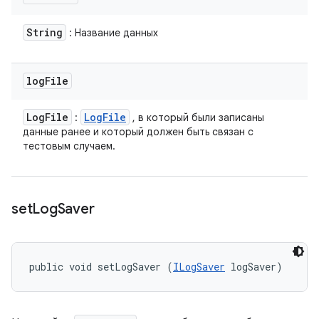
String
: Название данных
log
File
Log
File
Log
File
:
, в который были записаны
данные ранее и который должен быть связан с
тестовым случаем.
set
Log
Saver
public void setLogSaver (
ILogSaver
 logSaver)