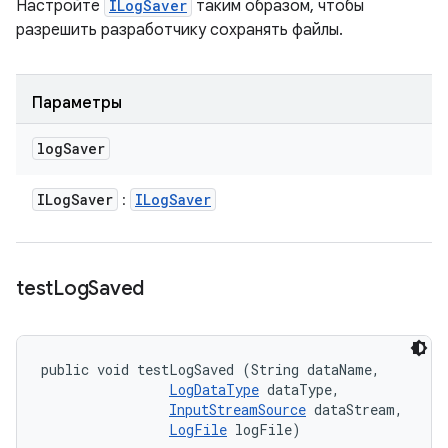
Настройте
ILogSaver
таким образом, чтобы
разрешить разработчику сохранять файлы.
Параметры
log
Saver
ILog
Saver
ILog
Saver
:
test
Log
Saved
public void testLogSaved (String dataName, 

LogDataType
 dataType, 

InputStreamSource
 dataStream, 

LogFile
 logFile)