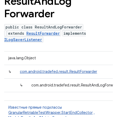
Result
And
Log
Forwarder
public class ResultAndLogForwarder
extends
ResultForwarder
implements
ILogSaverListener
java.lang.Object
↳
com.android.tradefed.result.ResultForwarder
↳
com.android.tradefed.result.ResultAndLogForwar
Известные прямые подклассы
GranularRetriableTestWrapper.StartEndCollector
,