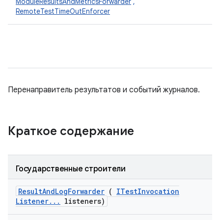
ModuleResultsAndMetricsForwarder
,
RemoteTestTimeOutEnforcer
Перенаправитель результатов и событий журналов.
Краткое содержание
Государственные строители
Result
And
Log
Forwarder
(
ITest
Invocation
Listener
.
.
.
listeners)