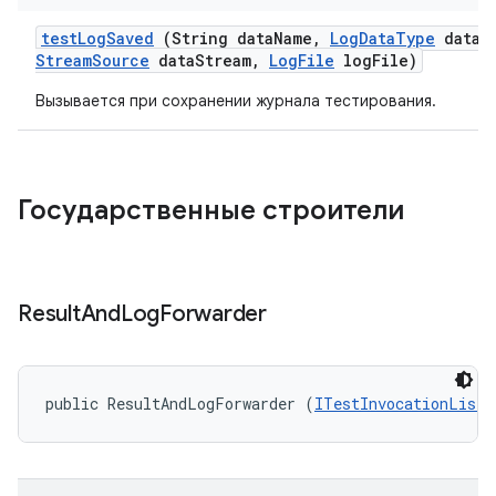
test
Log
Saved
(String data
Name
,
Log
Data
Type
data
T
Stream
Source
data
Stream
,
Log
File
log
File)
Вызывается при сохранении журнала тестирования.
Государственные строители
Result
And
Log
Forwarder
public ResultAndLogForwarder (
ITestInvocationListe