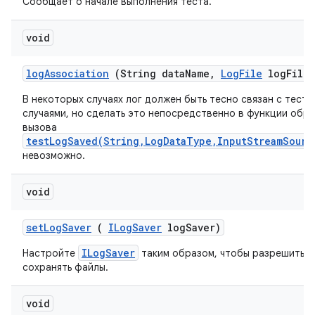
Сообщает о начале выполнения теста.
void
log
Association
(String data
Name
,
Log
File
log
File)
В некоторых случаях лог должен быть тесно связан с тест
случаями, но сделать это непосредственно в функции обр
вызова
testLogSaved(String,LogDataType,InputStreamSourc
невозможно.
void
set
Log
Saver
(
ILog
Saver
log
Saver)
ILogSaver
Настройте
таким образом, чтобы разрешить р
сохранять файлы.
void