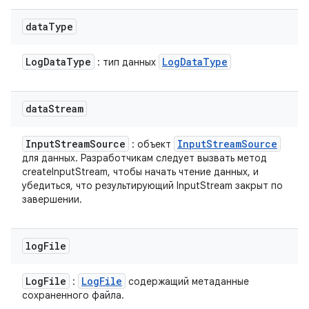
data
Type
Log
Data
Type
Log
Data
Type
: тип данных
data
Stream
Input
Stream
Source
Input
Stream
Source
: объект
для данных. Разработчикам следует вызвать метод
createInputStream, чтобы начать чтение данных, и
убедиться, что результирующий InputStream закрыт по
завершении.
log
File
Log
File
Log
File
:
содержащий метаданные
сохраненного файла.