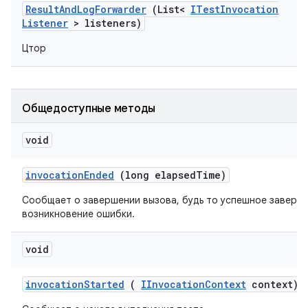
Result
And
Log
Forwarder
(List<
ITest
Invocation
Listener
> listeners)
Цтор
Общедоступные методы
void
invocation
Ended
(long elapsed
Time)
Сообщает о завершении вызова, будь то успешное заверш
возникновение ошибки.
void
invocation
Started
(
IInvocation
Context
context)