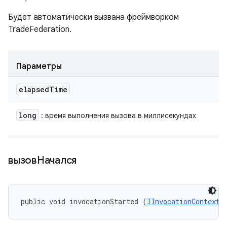
Будет автоматически вызвана фреймворком
TradeFederation.
Параметры
elapsed
Time
long
: время выполнения вызова в миллисекундах
вызовНачался
public void invocationStarted (
IInvocationContext
 