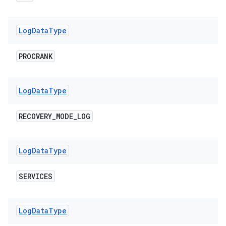
Log
Data
Type
PROCRANK
Log
Data
Type
RECOVERY
_
MODE
_
LOG
Log
Data
Type
SERVICES
Log
Data
Type