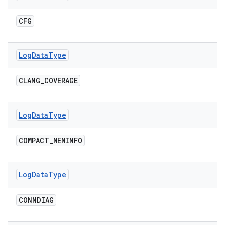
CFG
Log
Data
Type
CLANG
_
COVERAGE
Log
Data
Type
COMPACT
_
MEMINFO
Log
Data
Type
CONNDIAG