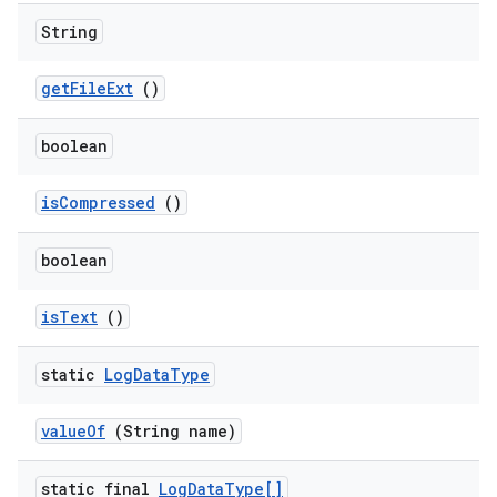
String
get
File
Ext
()
boolean
is
Compressed
()
boolean
is
Text
()
static
Log
Data
Type
value
Of
(String name)
static final
Log
Data
Type[]