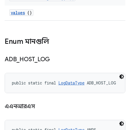
values
()
Enum মানগুলি
ADB
_
HOST
_
LOG
public static final 
LogDataType
 ADB_HOST_LOG
এএনআরএস
public static final 
LogDataType
 ANRS