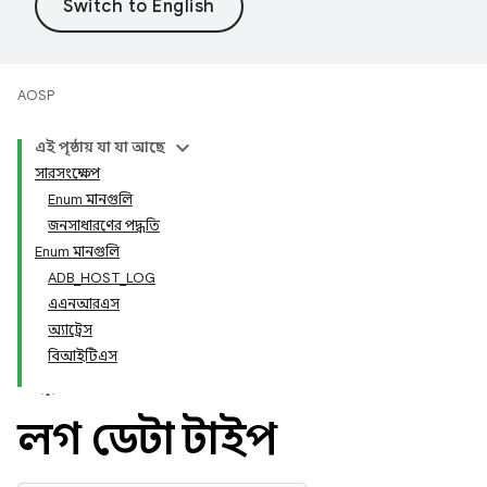
AOSP
এই পৃষ্ঠায় যা যা আছে
সারসংক্ষেপ
Enum মানগুলি
জনসাধারণের পদ্ধতি
Enum মানগুলি
ADB_HOST_LOG
এএনআরএস
অ্যাট্রেস
বিআইটিএস
লগ ডেটা টাইপ