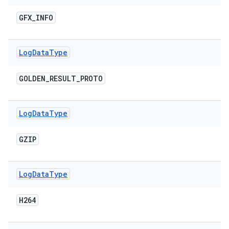
GFX
_
INFO
Log
Data
Type
GOLDEN
_
RESULT
_
PROTO
Log
Data
Type
GZIP
Log
Data
Type
H264