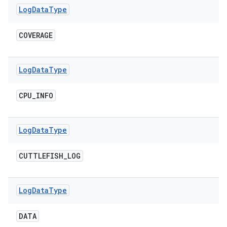
Log
Data
Type
COVERAGE
Log
Data
Type
CPU
_
INFO
Log
Data
Type
CUTTLEFISH
_
LOG
Log
Data
Type
DATA