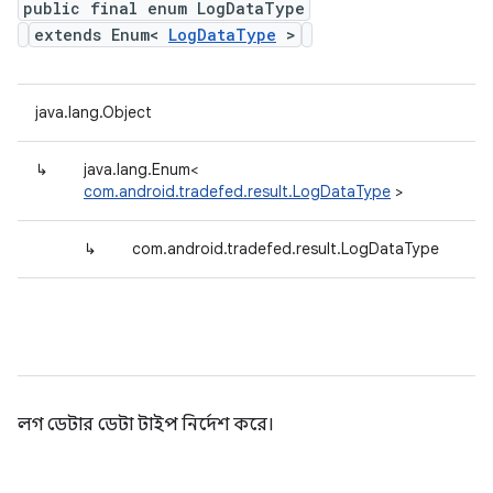
public final enum LogDataType
extends Enum<
LogDataType
>
java.lang.Object
↳
java.lang.Enum<
com.android.tradefed.result.LogDataType
>
↳
com.android.tradefed.result.LogDataType
লগ ডেটার ডেটা টাইপ নির্দেশ করে।