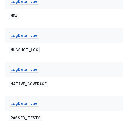
Log
Data
Type
MP4
Log
Data
Type
MUGSHOT
_
LOG
Log
Data
Type
NATIVE
_
COVERAGE
Log
Data
Type
PASSED
_
TESTS