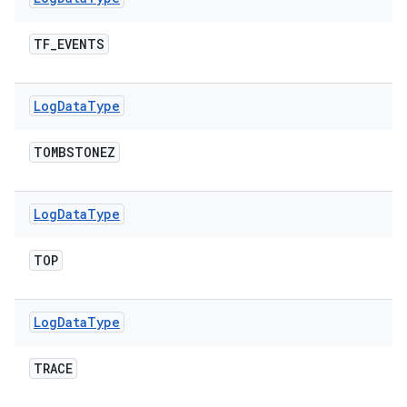
TF
_
EVENTS
Log
Data
Type
TOMBSTONEZ
Log
Data
Type
TOP
Log
Data
Type
TRACE