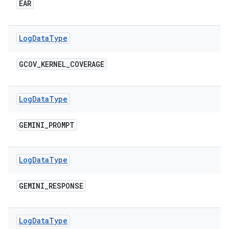
EAR
Log
Data
Type
GCOV
_
KERNEL
_
COVERAGE
Log
Data
Type
GEMINI
_
PROMPT
Log
Data
Type
GEMINI
_
RESPONSE
Log
Data
Type