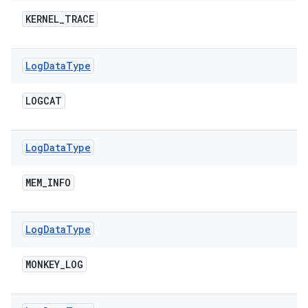
KERNEL
_
TRACE
Log
Data
Type
LOGCAT
Log
Data
Type
MEM
_
INFO
Log
Data
Type
MONKEY
_
LOG