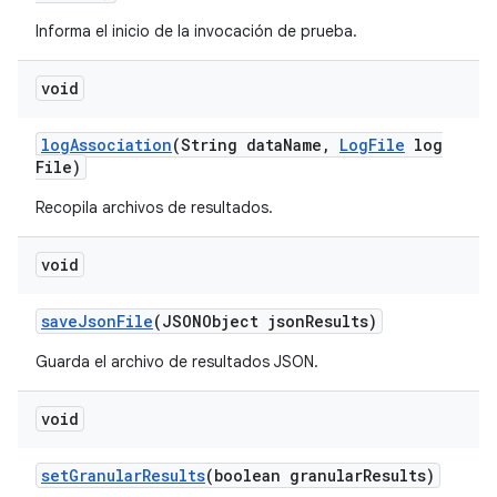
Informa el inicio de la invocación de prueba.
void
log
Association
(String data
Name
,
Log
File
log
File)
Recopila archivos de resultados.
void
save
Json
File
(JSONObject json
Results)
Guarda el archivo de resultados JSON.
void
set
Granular
Results
(boolean granular
Results)