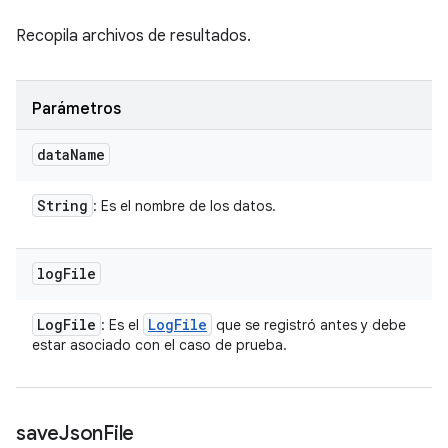
Recopila archivos de resultados.
Parámetros
data
Name
String
: Es el nombre de los datos.
log
File
Log
File
Log
File
: Es el
que se registró antes y debe
estar asociado con el caso de prueba.
save
Json
File