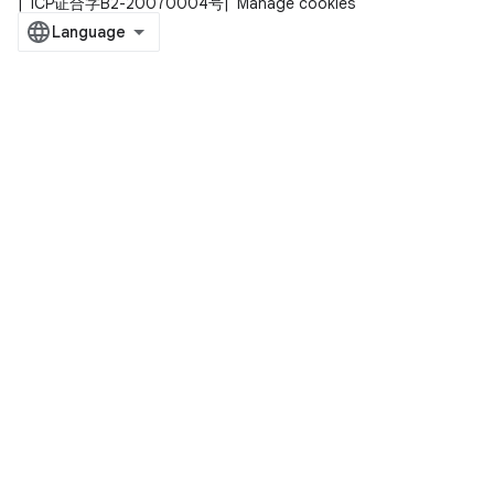
ICP证合字B2-20070004号
Manage cookies