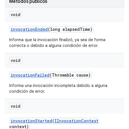
Métodos públicos
void
invocation
Ended
(long elapsed
Time)
Informa que la invocación finalizó, ya sea de forma
correcta o debido a alguna condición de error.
void
invocation
Failed
(Throwable cause)
Informa una invocación incompleta debido a alguna
condición de error.
void
invocation
Started
(
IInvocation
Context
context)