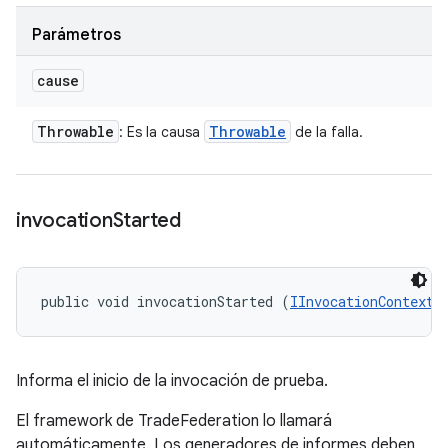
Parámetros
cause
Throwable
Throwable
: Es la causa
de la falla.
invocation
Started
public void invocationStarted (
IInvocationContext
 
Informa el inicio de la invocación de prueba.
El framework de TradeFederation lo llamará
automáticamente. Los generadores de informes deben