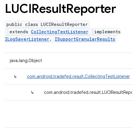
LUCIResult
Reporter
public class LUCIResultReporter
extends
CollectingTestListener
implements
ILogSaverListener
,
ISupportGranularResults
java.lang.Object
↳
com.android.tradefed.result.CollectingTestListener
↳
com.android.tradefed.result.LUCIResultReport