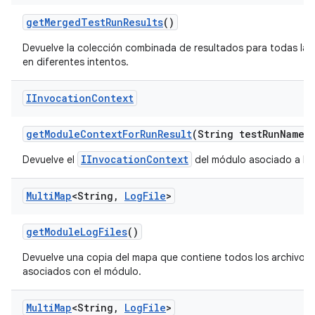
get
Merged
Test
Run
Results
()
Devuelve la colección combinada de resultados para todas las
en diferentes intentos.
IInvocation
Context
get
Module
Context
For
Run
Result
(String test
Run
Name)
IInvocationContext
Devuelve el
del módulo asociado a los
Multi
Map
<String
,
Log
File
>
get
Module
Log
Files
()
Devuelve una copia del mapa que contiene todos los archivos 
asociados con el módulo.
Multi
Map
<String
,
Log
File
>