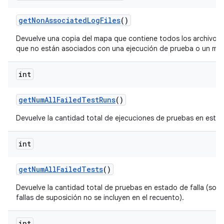
get
Non
Associated
Log
Files
()
Devuelve una copia del mapa que contiene todos los archivos 
que no están asociados con una ejecución de prueba o un mó
int
get
Num
All
Failed
Test
Runs
()
Devuelve la cantidad total de ejecuciones de pruebas en estado
int
get
Num
All
Failed
Tests
()
Devuelve la cantidad total de pruebas en estado de falla (solo f
fallas de suposición no se incluyen en el recuento).
int