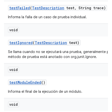
test
Failed
(
Test
Description
test
,
String trace)
Informa la falla de un caso de prueba individual.
void
test
Ignored
(
Test
Description
test)
Se llama cuando no se ejecutará una prueba, generalmente po
método de prueba está anotado con org.junit.Ignore.
void
test
Module
Ended
()
Informa el final de la ejecución de un módulo.
void