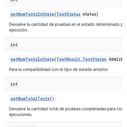
get
Num
Tests
In
State
(
Test
Status
status)
Devuelve la cantidad de pruebas en el estado determinado par
ejecución.
int
get
Num
Tests
In
State
(
Test
Result
.
Test
Status
ddmlib
S
Para la compatibilidad con el tipo de estado anterior
int
get
Num
Total
Tests
()
Devuelve la cantidad total de pruebas completadas para todas
ejecuciones.