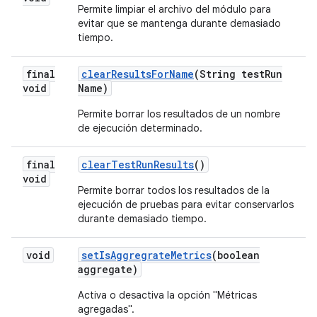
Permite limpiar el archivo del módulo para
evitar que se mantenga durante demasiado
tiempo.
final
clear
Results
For
Name
(String test
Run
void
Name)
Permite borrar los resultados de un nombre
de ejecución determinado.
final
clear
Test
Run
Results
()
void
Permite borrar todos los resultados de la
ejecución de pruebas para evitar conservarlos
durante demasiado tiempo.
void
set
Is
Aggregrate
Metrics
(boolean
aggregate)
Activa o desactiva la opción "Métricas
agregadas".