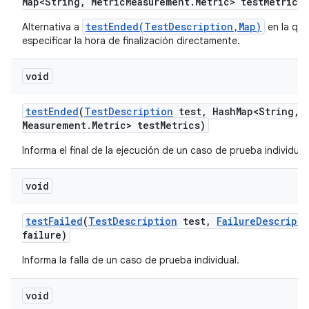
Map<String
,
Metric
Measurement
.
Metric> test
Metrics)
testEnded(TestDescription,Map)
Alternativa a
en la qu
especificar la hora de finalización directamente.
void
test
Ended
(
Test
Description
test
,
Hash
Map<String
,
M
Measurement
.
Metric> test
Metrics)
Informa el final de la ejecución de un caso de prueba individual
void
test
Failed
(
Test
Description
test
,
Failure
Descripti
failure)
Informa la falla de un caso de prueba individual.
void