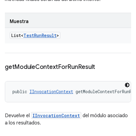
Muestra
List<
Test
Run
Result
>
get
Module
Context
For
Run
Result
public 
IInvocationContext
 getModuleContextForRunRe
Devuelve el
IInvocationContext
del módulo asociado
a los resultados.