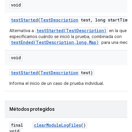
void
test
Started
(
Test
Description
test
,
long start
Time
testStarted(TestDescription)
Alternativa a
en la que t
especificamos cuándo se inició la prueba, combinada con
testEnded(TestDescription,long,Map)
para una medici
void
test
Started
(
Test
Description
test)
Informa el inicio de un caso de prueba individual.
Métodos protegidos
final
clear
Module
Log
Files
()
void