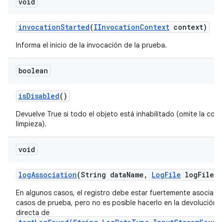
void
invocation
Started
(
IInvocation
Context
context)
Informa el inicio de la invocación de la prueba.
boolean
is
Disabled
()
Devuelve True si todo el objeto está inhabilitado (omite la conf
limpieza).
void
log
Association
(String data
Name
,
Log
File
log
File)
En algunos casos, el registro debe estar fuertemente asociado
casos de prueba, pero no es posible hacerlo en la devolución 
directa de