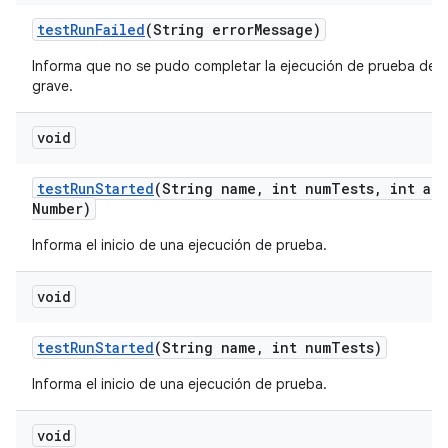
test
Run
Failed
(String error
Message)
Informa que no se pudo completar la ejecución de prueba debi
grave.
void
test
Run
Started
(String name
,
int num
Tests
,
int att
Number)
Informa el inicio de una ejecución de prueba.
void
test
Run
Started
(String name
,
int num
Tests)
Informa el inicio de una ejecución de prueba.
void