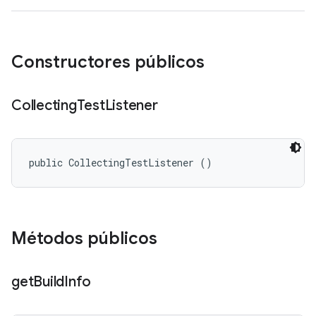
Constructores públicos
Collecting
Test
Listener
public CollectingTestListener ()
Métodos públicos
get
Build
Info