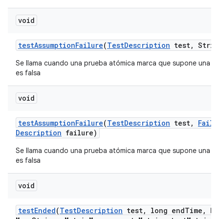
void
test
Assumption
Failure
(
Test
Description
test
,
Strin
Se llama cuando una prueba atómica marca que supone una c
es falsa
void
test
Assumption
Failure
(
Test
Description
test
,
Failu
Description
failure)
Se llama cuando una prueba atómica marca que supone una c
es falsa
void
test
Ended
(
Test
Description
test
,
long end
Time
,
Ha