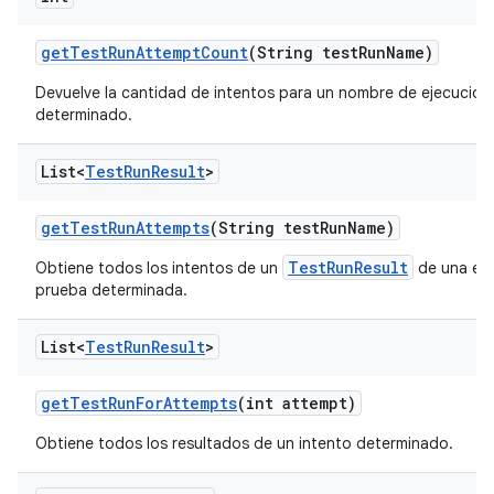
get
Test
Run
Attempt
Count
(String test
Run
Name)
Devuelve la cantidad de intentos para un nombre de ejecución
determinado.
List<
Test
Run
Result
>
get
Test
Run
Attempts
(String test
Run
Name)
TestRunResult
Obtiene todos los intentos de un
de una eje
prueba determinada.
List<
Test
Run
Result
>
get
Test
Run
For
Attempts
(int attempt)
Obtiene todos los resultados de un intento determinado.