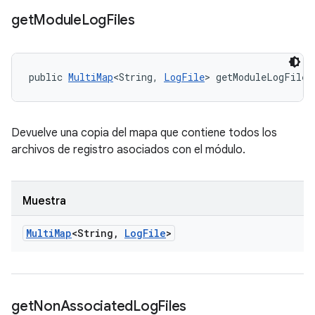
get
Module
Log
Files
public 
MultiMap
<String, 
LogFile
> getModuleLogFiles
Devuelve una copia del mapa que contiene todos los
archivos de registro asociados con el módulo.
Muestra
Multi
Map
<String
,
Log
File
>
get
Non
Associated
Log
Files