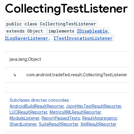
Collecting
Test
Listener
public class CollectingTestListener
extends Object
implements
IDisableable
,
ILogSaverListener
,
ITestInvocationListener
java.lang.Object
↳
com.android.tradefed.result.CollectingTestListener
Subclases directas conocidas
AndroidBuildResultReporter
,
JsonHttpTestResultReporter
,
LUCIResultReporter
,
MetricsXMLResultReporter
,
ModuleListener
,
ReportPassedTests
,
ResultAggregator
,
ShardListener
,
SuiteResultReporter
,
XmlResultReporter