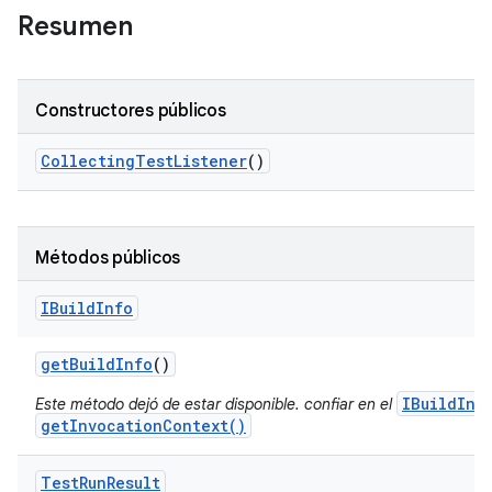
Resumen
Constructores públicos
Collecting
Test
Listener
()
Métodos públicos
IBuild
Info
get
Build
Info
()
IBuildInf
Este método dejó de estar disponible. confiar en el
getInvocationContext()
Test
Run
Result