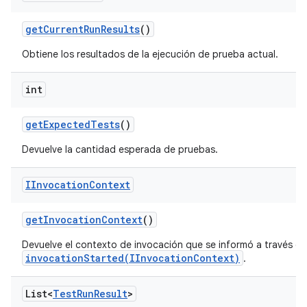
get
Current
Run
Results
()
Obtiene los resultados de la ejecución de prueba actual.
int
get
Expected
Tests
()
Devuelve la cantidad esperada de pruebas.
IInvocation
Context
get
Invocation
Context
()
Devuelve el contexto de invocación que se informó a través de
invocationStarted(IInvocationContext)
.
List<
Test
Run
Result
>