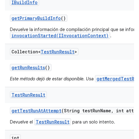
IBuild
Info
get
Primary
Build
Info
()
Devuelve la información de compilación principal que se inform
invocationStarted(IInvocationContext)
.
Collection<
Test
Run
Result
>
get
Run
Results
()
getMergedTestRun
Este método dejó de estar disponible. Usa
Test
Run
Result
get
Test
Run
At
Attempt
(String test
Run
Name
,
int attem
TestRunResult
Devuelve el
para un solo intento.
int