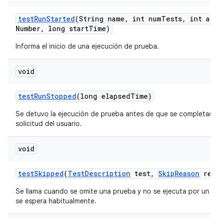
test
Run
Started
(String name
,
int num
Tests
,
int att
Number
,
long start
Time)
Informa el inicio de una ejecución de prueba.
void
test
Run
Stopped
(long elapsed
Time)
Se detuvo la ejecución de prueba antes de que se completara
solicitud del usuario.
void
test
Skipped
(
Test
Description
test
,
Skip
Reason
rea
Se llama cuando se omite una prueba y no se ejecuta por un m
se espera habitualmente.