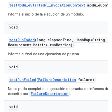
test
Module
Started
(
IInvocation
Context
module
Conte
Informa el inicio de la ejecución de un módulo.
void
test
Run
Ended
(long elapsed
Time
,
Hash
Map<String
,
Me
Measurement
.
Metric> run
Metrics)
Informa el final de una ejecución de prueba.
void
test
Run
Failed
(
Failure
Description
failure)
No se pudo completar la ejecución de prueba de informes debi
FailureDescription
descrito por
.
void