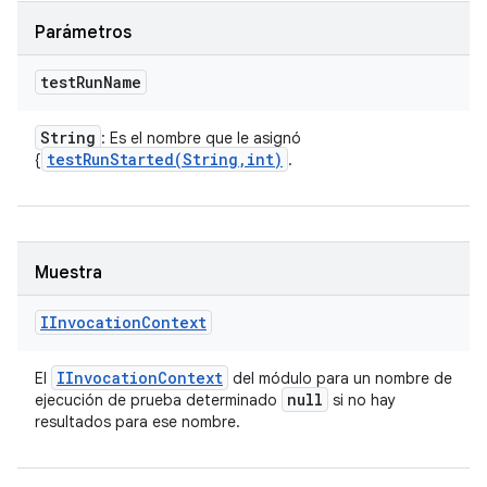
Parámetros
test
Run
Name
String
: Es el nombre que le asignó
testRunStarted(
String
,
int)
{
.
Muestra
IInvocation
Context
IInvocation
Context
El
del módulo para un nombre de
null
ejecución de prueba determinado
si no hay
resultados para ese nombre.