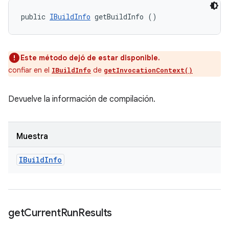
public 
IBuildInfo
 getBuildInfo ()
Este método dejó de estar disponible.
confiar en el
de
IBuildInfo
getInvocationContext()
Devuelve la información de compilación.
Muestra
IBuild
Info
get
Current
Run
Results