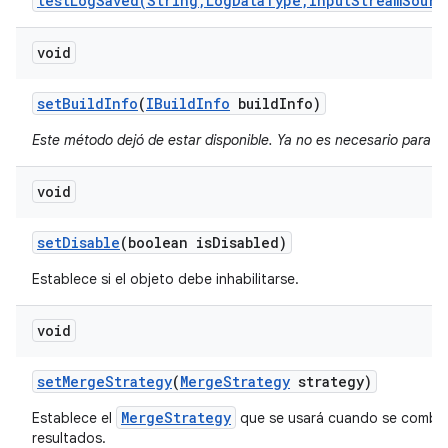
testLogSaved(String,LogDataType,InputStreamSourc
void
set
Build
Info
(
IBuild
Info
build
Info)
Este método dejó de estar disponible. Ya no es necesario para la
void
set
Disable
(boolean is
Disabled)
Establece si el objeto debe inhabilitarse.
void
set
Merge
Strategy
(
Merge
Strategy
strategy)
MergeStrategy
Establece el
que se usará cuando se combin
resultados.