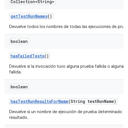
Collection<String>
get
Test
Run
Names
()
Devuelve todos los nombres de todas las ejecuciones de prue
boolean
has
Failed
Tests
()
Devuelve si la invocación tuvo alguna prueba fallida o alguna 
fallida.
boolean
has
Test
Run
Results
For
Name
(String test
Run
Name)
Devuelve si un nombre de ejecución de prueba determinado ti
resultado.