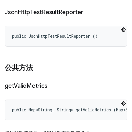
Json
Http
Test
Result
Reporter
public JsonHttpTestResultReporter ()
公共方法
get
Valid
Metrics
public Map<String, String> getValidMetrics (Map<St