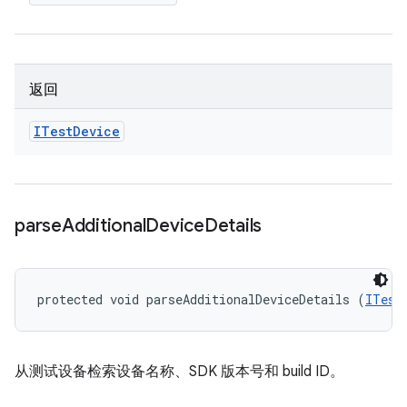
返回
ITest
Device
parse
Additional
Device
Details
protected void parseAdditionalDeviceDetails (
ITest
从测试设备检索设备名称、SDK 版本号和 build ID。