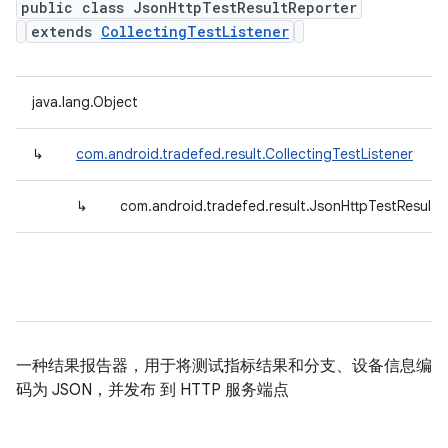
public class JsonHttpTestResultReporter
extends
CollectingTestListener
java.lang.Object
↳
com.android.tradefed.result.CollectingTestListener
↳
com.android.tradefed.result.JsonHttpTestResultR
一种结果报告器，用于将测试指标结果和分支、设备信息编
码为 JSON，并发布 到 HTTP 服务端点