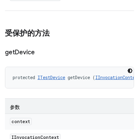
受保护的方法
get
Device
protected 
ITestDevice
 getDevice (
IInvocationContex
参数
context
IInvocation
Context