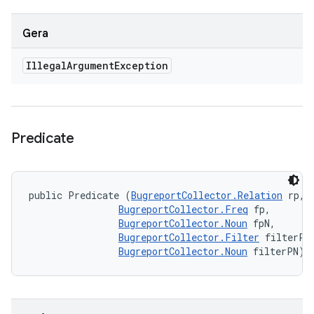
Gera
Illegal
Argument
Exception
Predicate
public Predicate (
BugreportCollector.Relation
 rp, 

BugreportCollector.Freq
 fp, 

BugreportCollector.Noun
 fpN, 

BugreportCollector.Filter
 filterP, 
BugreportCollector.Noun
 filterPN)