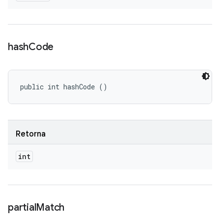
hash
Code
public int hashCode ()
Retorna
int
partial
Match