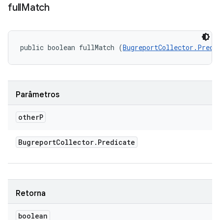
full
Match
public boolean fullMatch (
BugreportCollector.Predi
Parâmetros
other
P
Bugreport
Collector
.
Predicate
Retorna
boolean