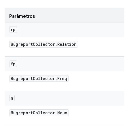
Parâmetros
rp
Bugreport
Collector
.
Relation
fp
Bugreport
Collector
.
Freq
n
Bugreport
Collector
.
Noun