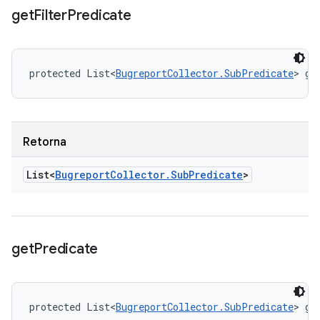
get
Filter
Predicate
protected List<
BugreportCollector.SubPredicate
> ge
Retorna
List<
Bugreport
Collector
.
Sub
Predicate
>
get
Predicate
protected List<
BugreportCollector.SubPredicate
> ge