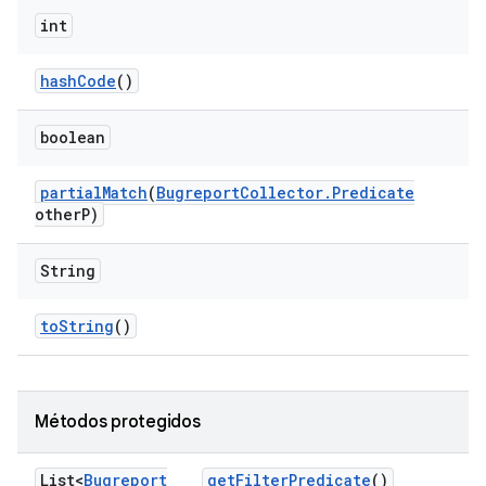
int
hash
Code
()
boolean
partial
Match
(
Bugreport
Collector
.
Predicate
other
P)
String
to
String
()
Métodos protegidos
List<
Bugreport
get
Filter
Predicate
()