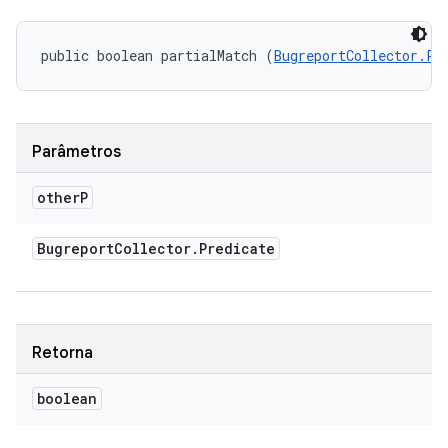
public boolean partialMatch (
BugreportCollector.Pr
Parâmetros
other
P
Bugreport
Collector
.
Predicate
Retorna
boolean