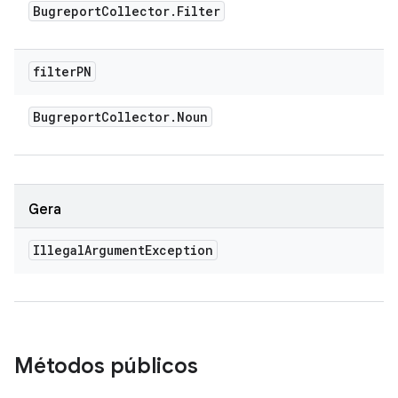
Bugreport
Collector
.
Filter
filter
PN
Bugreport
Collector
.
Noun
Gera
Illegal
Argument
Exception
Métodos públicos