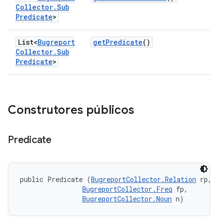
Collector
.
Sub
Predicate
>
List<
Bugreport
get
Predicate
()
Collector
.
Sub
Predicate
>
Construtores públicos
Predicate
public Predicate (
BugreportCollector.Relation
 rp, 

BugreportCollector.Freq
 fp, 

BugreportCollector.Noun
 n)