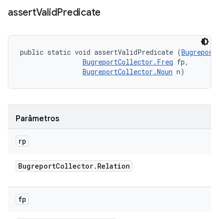
assert
Valid
Predicate
public static void assertValidPredicate (
Bugreport
BugreportCollector.Freq
 fp, 

BugreportCollector.Noun
 n)
Parâmetros
rp
Bugreport
Collector
.
Relation
fp