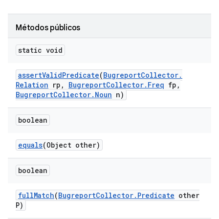
Métodos públicos
static void
assert
Valid
Predicate
(
Bugreport
Collector
.
Relation
rp
,
Bugreport
Collector
.
Freq
fp
,
Bugreport
Collector
.
Noun
n)
boolean
equals
(Object other)
boolean
full
Match
(
Bugreport
Collector
.
Predicate
other
P)