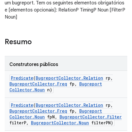
um bugreport. Tem os seguintes elementos obrigatórios
e [elementos opcionais]: RelationP TimingP Noun [FilterP
Noun]
Resumo
Construtores públicos
Predicate
(
Bugreport
Collector
.
Relation
rp
,
Bugreport
Collector
.
Freq
fp
,
Bugreport
Collector
.
Noun
n)
Predicate
(
Bugreport
Collector
.
Relation
rp
,
Bugreport
Collector
.
Freq
fp
,
Bugreport
Collector
.
Noun
fp
N
,
Bugreport
Collector
.
Filter
filter
P
,
Bugreport
Collector
.
Noun
filter
PN)