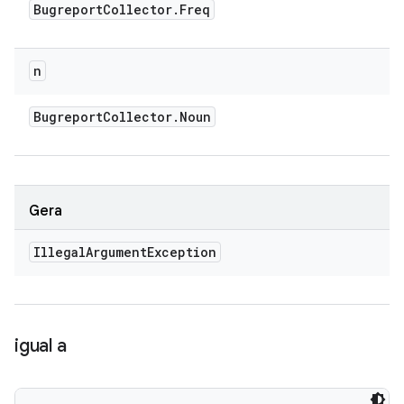
Bugreport
Collector
.
Freq
n
Bugreport
Collector
.
Noun
Gera
Illegal
Argument
Exception
igual a