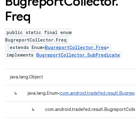
Bugreport
Collector
.
Freq
public static final enum
BugreportCollector.Freq
extends Enum<
BugreportCollector.Freq
>
implements
BugreportCollector.SubPredicate
java.lang.Object
↳
java.lang.Enum<
com.android.tradefed.result.Bugreport
↳
com.android.tradefed.result.BugreportCollect