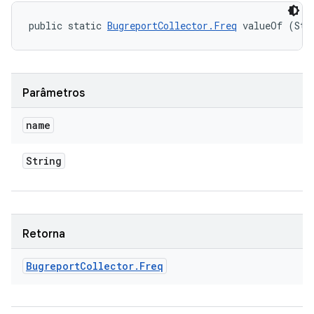
public static 
BugreportCollector.Freq
 valueOf (Str
Parâmetros
name
String
Retorna
Bugreport
Collector
.
Freq