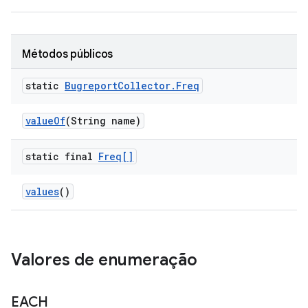
Métodos públicos
static
Bugreport
Collector
.
Freq
value
Of
(String name)
static final
Freq[]
values
()
Valores de enumeração
EACH