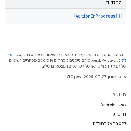
החזרות
Action
In
Progress[]
דוגמאות התוכן והקוד שבדף הזה כפופות לרישיונות המפורטים בקטע
רישיון
לתוכן
.‏ Java ו-OpenJDK הם סימנים מסחריים או סימנים מסחריים רשומים
של חברת Oracle ו/או של השותפים העצמאיים שלה.
עדכון אחרון: 2025-07-27 (שעון UTC).
BUILD
מאגר Android
דרישות
להסבר על ההורדה