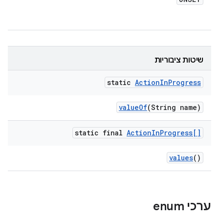
שיטות ציבוריות
static
Action
In
Progress
value
Of
(String name)
static final
Action
In
Progress[]
values
()
ערכי enum