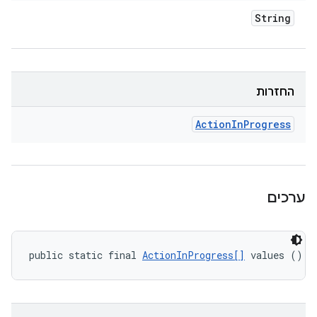
String
החזרות
Action
In
Progress
ערכים
public static final 
ActionInProgress[]
 values ()