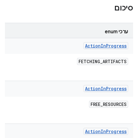
סיכום
ערכי enum
Action
In
Progress
FETCHING
_
ARTIFACTS
Action
In
Progress
FREE
_
RESOURCES
Action
In
Progress