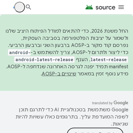
החל משנת 2026, כדי להתאים למודל הפיתוח היציב שלנו
ולשמור על יציבות הפלטפורמה בסביבה העסקית,
נפרסם קוד מקור ב-AOSP ברבעון השני וברבעון הרביעי.
כדי ליצור ולתרום ל-AOSP, צריך להשתמש ב-
android-
latest-release
. הענף
android-latest-release
manifest תמיד יפנה לגרסה האחרונה שנדחפה ל-AOSP.
מידע נוסף זמין במאמר
שינויים ב-AOSP
.
‫Google משתמשת בטכנולוגיית AI כדי לתרגם תוכן
לשפה המועדפת עליך. בתרגומים כאלו עשויות להיות
שגיאות.