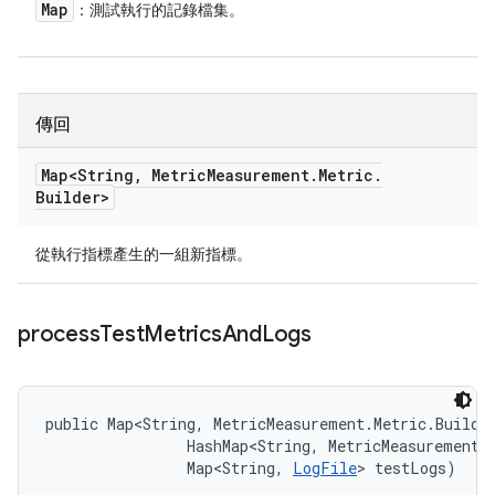
Map
：測試執行的記錄檔集。
傳回
Map<String
,
Metric
Measurement
.
Metric
.
Builder>
從執行指標產生的一組新指標。
process
Test
Metrics
And
Logs
public Map<String, MetricMeasurement.Metric.Builde
                HashMap<String, MetricMeasurement.M
                Map<String, 
LogFile
> testLogs)