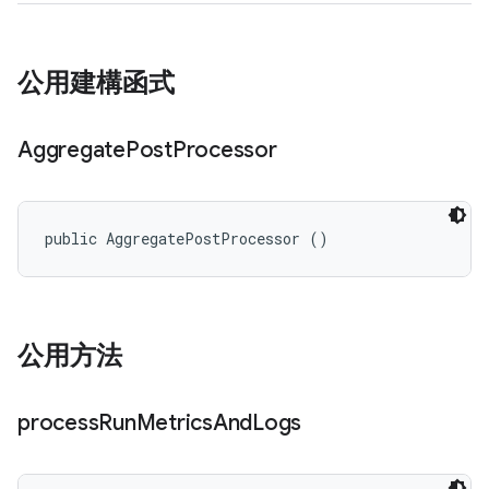
公用建構函式
Aggregate
Post
Processor
public AggregatePostProcessor ()
公用方法
process
Run
Metrics
And
Logs