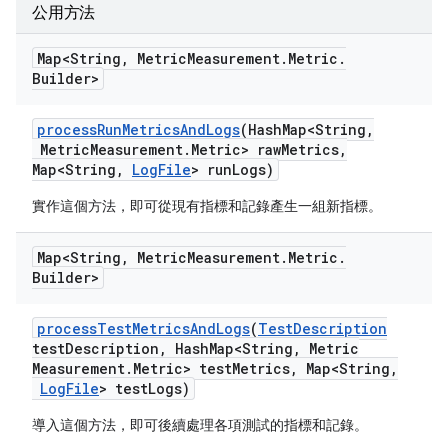
公用方法
Map<String
,
Metric
Measurement
.
Metric
.
Builder>
process
Run
Metrics
And
Logs
(Hash
Map<String
,
Metric
Measurement
.
Metric> raw
Metrics
,
Map<String
,
Log
File
> run
Logs)
實作這個方法，即可從現有指標和記錄產生一組新指標。
Map<String
,
Metric
Measurement
.
Metric
.
Builder>
process
Test
Metrics
And
Logs
(
Test
Description
test
Description
,
Hash
Map<String
,
Metric
Measurement
.
Metric> test
Metrics
,
Map<String
,
Log
File
> test
Logs)
導入這個方法，即可後續處理各項測試的指標和記錄。