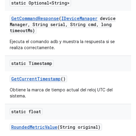
static Optional<String>
Get
Command
Response
(
IDevice
Manager
device
Manager
,
String serial
,
String cmd
,
long
timeout
Ms)
Ejecuta el comando adb y muestra la respuesta si se
realiza correctamente.
static Timestamp
Get
Current
Timestamp
()
Obtiene la marca de tiempo actual del reloj UTC del
sistema.
static float
Rounded
Metric
Value
(String original)