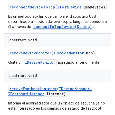
reconnect
Device
To
Tcp
(
ITest
Device
usb
Device)
Es un método auxiliar que cambia el dispositivo USB
determinado al modo adb-over-tcp y, luego, se conecta a
connectToTcpDevice(String)
él a través de
.
abstract void
remove
Device
Monitor
(
IDevice
Monitor
mon)
IDeviceMonitor
Quita un
agregado anteriormente.
abstract void
remove
Fastboot
Listener
(
IDevice
Manager
.
IFastboot
Listener
listener)
Informa al administrador que un objeto de escucha ya no
está interesado en los cambios de estado de fastboot.