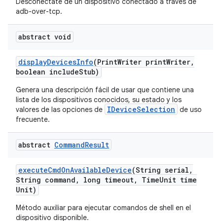
Desconéctate de un dispositivo conectado a través de
adb-over-tcp.
abstract void
display
Devices
Info
(Print
Writer print
Writer
,
boolean include
Stub)
Genera una descripción fácil de usar que contiene una
lista de los dispositivos conocidos, su estado y los
IDeviceSelection
valores de las opciones de
de uso
frecuente.
abstract
Command
Result
execute
Cmd
On
Available
Device
(String serial
,
String command
,
long timeout
,
Time
Unit time
Unit)
Método auxiliar para ejecutar comandos de shell en el
dispositivo disponible.