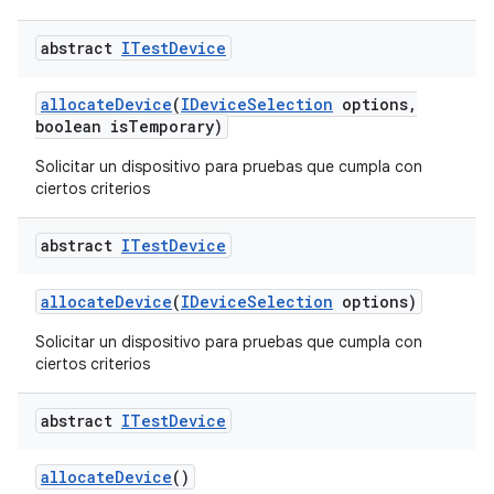
abstract
ITest
Device
allocate
Device
(
IDevice
Selection
options
,
boolean is
Temporary)
Solicitar un dispositivo para pruebas que cumpla con
ciertos criterios
abstract
ITest
Device
allocate
Device
(
IDevice
Selection
options)
Solicitar un dispositivo para pruebas que cumpla con
ciertos criterios
abstract
ITest
Device
allocate
Device
()