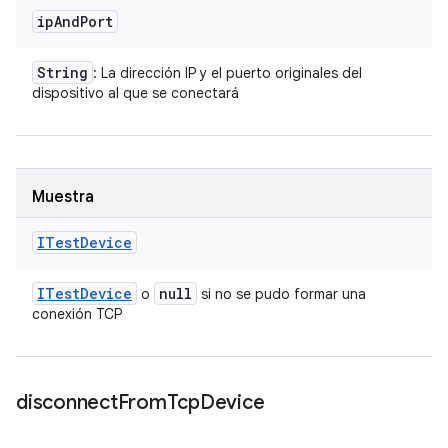
ip
And
Port
String
: La dirección IP y el puerto originales del
dispositivo al que se conectará
Muestra
ITest
Device
ITest
Device
null
o
si no se pudo formar una
conexión TCP
disconnect
From
Tcp
Device