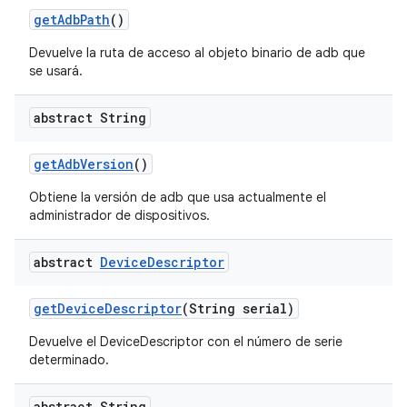
get
Adb
Path
()
Devuelve la ruta de acceso al objeto binario de adb que
se usará.
abstract String
get
Adb
Version
()
Obtiene la versión de adb que usa actualmente el
administrador de dispositivos.
abstract
Device
Descriptor
get
Device
Descriptor
(String serial)
Devuelve el DeviceDescriptor con el número de serie
determinado.
abstract String