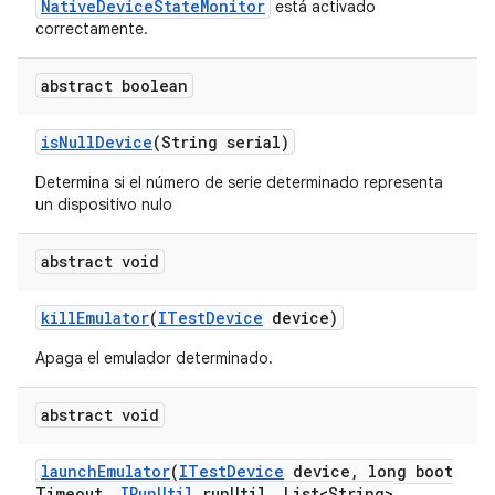
NativeDeviceStateMonitor
está activado
correctamente.
abstract boolean
is
Null
Device
(String serial)
Determina si el número de serie determinado representa
un dispositivo nulo
abstract void
kill
Emulator
(
ITest
Device
device)
Apaga el emulador determinado.
abstract void
launch
Emulator
(
ITest
Device
device
,
long boot
Timeout
,
IRun
Util
run
Util
,
List<String>