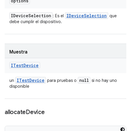
options
IDevice
Selection
IDevice
Selection
: Es el
que
debe cumplir el dispositivo.
Muestra
ITest
Device
ITest
Device
null
un
para pruebas o
si no hay uno
disponible
allocate
Device