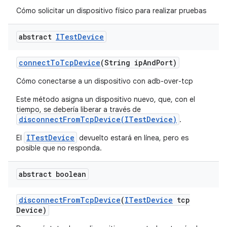
Cómo solicitar un dispositivo físico para realizar pruebas
abstract
ITest
Device
connect
To
Tcp
Device
(String ip
And
Port)
Cómo conectarse a un dispositivo con adb-over-tcp
Este método asigna un dispositivo nuevo, que, con el
tiempo, se debería liberar a través de
disconnectFromTcpDevice(ITestDevice)
.
ITestDevice
El
devuelto estará en línea, pero es
posible que no responda.
abstract boolean
disconnect
From
Tcp
Device
(
ITest
Device
tcp
Device)