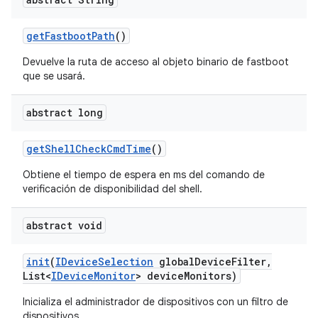
get
Fastboot
Path
()
Devuelve la ruta de acceso al objeto binario de fastboot
que se usará.
abstract long
get
Shell
Check
Cmd
Time
()
Obtiene el tiempo de espera en ms del comando de
verificación de disponibilidad del shell.
abstract void
init
(
IDevice
Selection
global
Device
Filter
,
List<
IDevice
Monitor
> device
Monitors)
Inicializa el administrador de dispositivos con un filtro de
dispositivos.