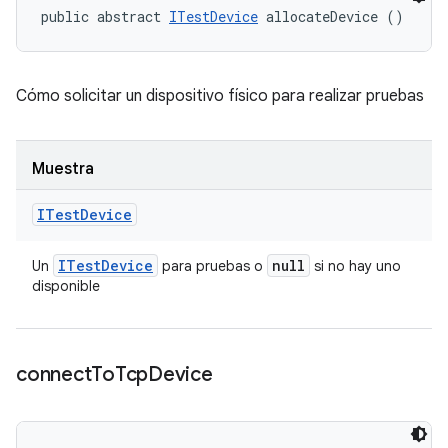
public abstract 
ITestDevice
 allocateDevice ()
Cómo solicitar un dispositivo físico para realizar pruebas
Muestra
ITest
Device
ITest
Device
null
Un
para pruebas o
si no hay uno
disponible
connect
To
Tcp
Device