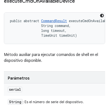
execute
Cmd
On
Available
Device
public abstract 
CommandResult
 executeCmdOnAvailabl
                String command, 

                long timeout, 

                TimeUnit timeUnit)
Método auxiliar para ejecutar comandos de shell en el
dispositivo disponible.
Parámetros
serial
String
: Es el número de serie del dispositivo.