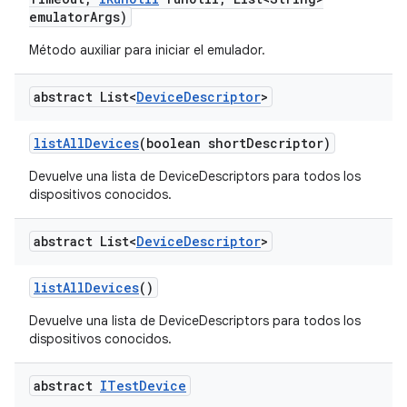
emulator
Args)
Método auxiliar para iniciar el emulador.
abstract List<
Device
Descriptor
>
list
All
Devices
(boolean short
Descriptor)
Devuelve una lista de DeviceDescriptors para todos los
dispositivos conocidos.
abstract List<
Device
Descriptor
>
list
All
Devices
()
Devuelve una lista de DeviceDescriptors para todos los
dispositivos conocidos.
abstract
ITest
Device