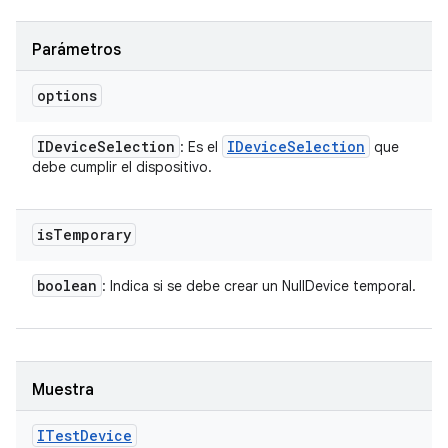
Parámetros
options
IDevice
Selection
IDevice
Selection
: Es el
que
debe cumplir el dispositivo.
is
Temporary
boolean
: Indica si se debe crear un NullDevice temporal.
Muestra
ITest
Device