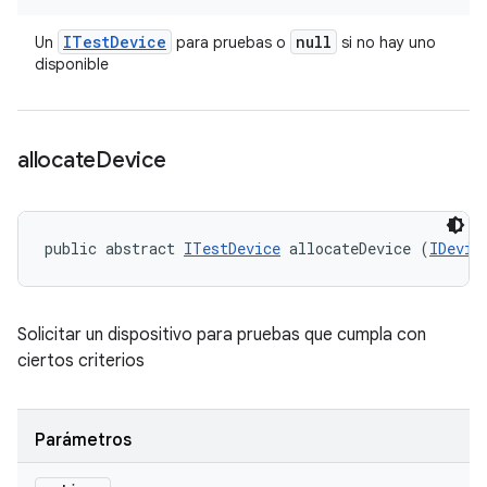
ITest
Device
null
Un
para pruebas o
si no hay uno
disponible
allocate
Device
public abstract 
ITestDevice
 allocateDevice (
IDevic
Solicitar un dispositivo para pruebas que cumpla con
ciertos criterios
Parámetros