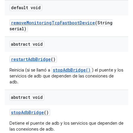
default void
remove
Monitoring
Tcp
Fastboot
Device
(String
serial)
abstract void
restart
Adb
Bridge
()
stopAdbBridge()
Reinicia (si se llamó a
) el puente y los
servicios de adb que dependen de las conexiones de
adb.
abstract void
stop
Adb
Bridge
()
Detiene el puente de adb y los servicios que dependen de
las conexiones de adb.