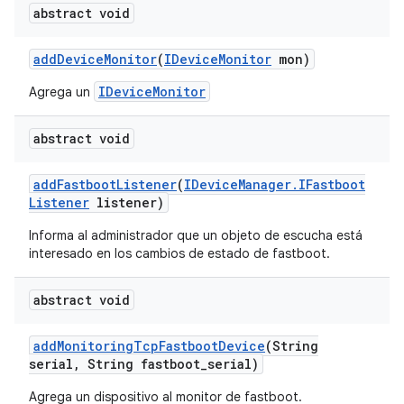
abstract void
add
Device
Monitor
(
IDevice
Monitor
mon)
IDeviceMonitor
Agrega un
abstract void
add
Fastboot
Listener
(
IDevice
Manager
.
IFastboot
Listener
listener)
Informa al administrador que un objeto de escucha está
interesado en los cambios de estado de fastboot.
abstract void
add
Monitoring
Tcp
Fastboot
Device
(String
serial
,
String fastboot
_
serial)
Agrega un dispositivo al monitor de fastboot.