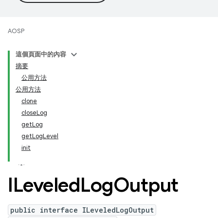
AOSP
這個頁面中的內容
摘要
公用方法
公用方法
clone
closeLog
getLog
getLogLevel
init
ILeveled
Log
Output
public interface ILeveledLogOutput