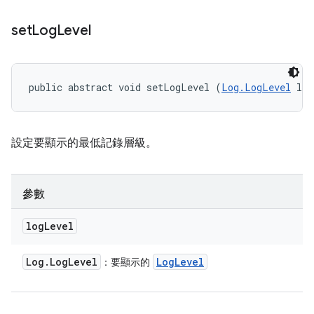
set
Log
Level
public abstract void setLogLevel (
Log.LogLevel
 log
設定要顯示的最低記錄層級。
參數
log
Level
Log
.
Log
Level
Log
Level
：要顯示的