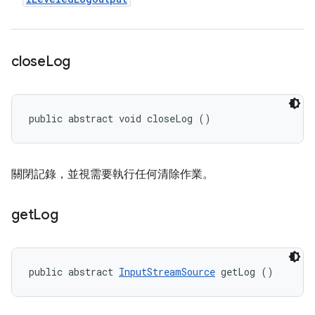
close
Log
public abstract void closeLog ()
關閉記錄，並視需要執行任何清除作業。
get
Log
public abstract 
InputStreamSource
 getLog ()