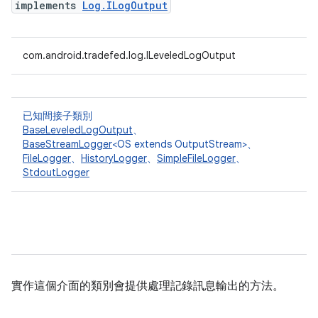
implements
Log.ILogOutput
com.android.tradefed.log.ILeveledLogOutput
已知間接子類別
BaseLeveledLogOutput
、
BaseStreamLogger
<OS extends OutputStream>、
FileLogger
、
HistoryLogger
、
SimpleFileLogger
、
StdoutLogger
實作這個介面的類別會提供處理記錄訊息輸出的方法。