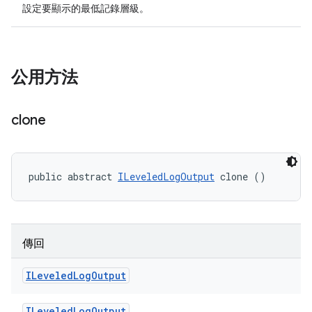
設定要顯示的最低記錄層級。
公用方法
clone
public abstract 
ILeveledLogOutput
 clone ()
傳回
ILeveled
Log
Output
ILeveled
Log
Output