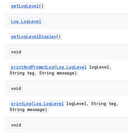
get
Log
Level
()
Log
.
Log
Level
get
Log
Level
Display
()
void
print
And
Prompt
Log
(
Log
.
Log
Level
log
Level
,
String tag
,
String message)
void
print
Log
(
Log
.
Log
Level
log
Level
,
String tag
,
String message)
void