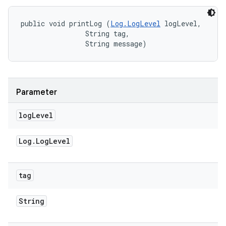
public void printLog (
Log.LogLevel
 logLevel, 

                String tag, 

                String message)
Parameter
log
Level
Log
.
Log
Level
tag
String