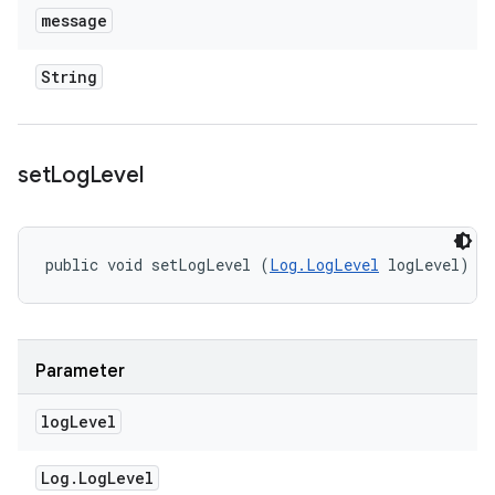
message
String
set
Log
Level
public void setLogLevel (
Log.LogLevel
 logLevel)
Parameter
log
Level
Log
.
Log
Level