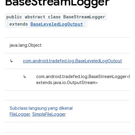
Base
Stream
Logger
public abstract class BaseStreamLogger
extends
BaseLeveledLogOutput
java.lang.Object
↳
com.android.tradefed.log.BaseLeveledLogOutput
↳
com.android.tradefed.log.BaseStreamLogger<OS
extends java.io.OutputStream>
Subclass langsung yang dikenal
FileLogger
,
SimpleFileLogger