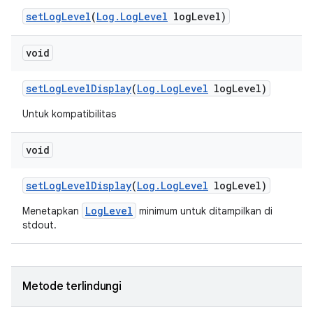
set
Log
Level
(
Log
.
Log
Level
log
Level)
void
set
Log
Level
Display
(
Log
.
Log
Level
log
Level)
Untuk kompatibilitas
void
set
Log
Level
Display
(
Log
.
Log
Level
log
Level)
LogLevel
Menetapkan
minimum untuk ditampilkan di
stdout.
Metode terlindungi