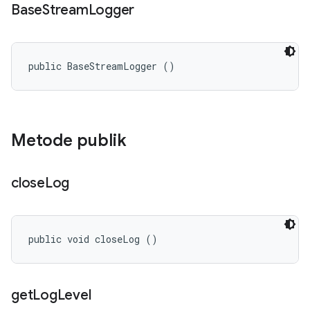
Base
Stream
Logger
public BaseStreamLogger ()
Metode publik
close
Log
public void closeLog ()
get
Log
Level