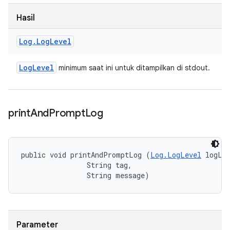
Hasil
Log
.
Log
Level
Log
Level
minimum saat ini untuk ditampilkan di stdout.
print
And
Prompt
Log
public void printAndPromptLog (
Log.LogLevel
 logLev
                String tag, 

                String message)
Parameter