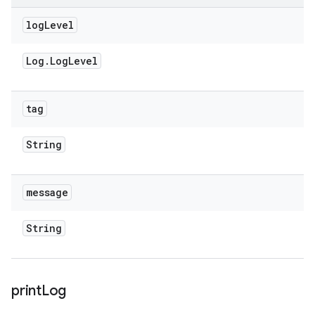
log
Level
Log
.
Log
Level
tag
String
message
String
print
Log