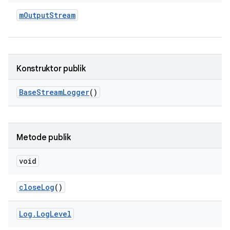
m
Output
Stream
Konstruktor publik
Base
Stream
Logger
()
Metode publik
void
close
Log
()
Log
.
Log
Level