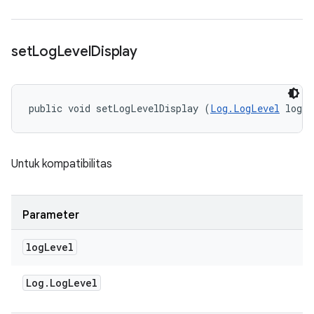
set
Log
Level
Display
public void setLogLevelDisplay (
Log.LogLevel
 logL
Untuk kompatibilitas
Parameter
log
Level
Log
.
Log
Level