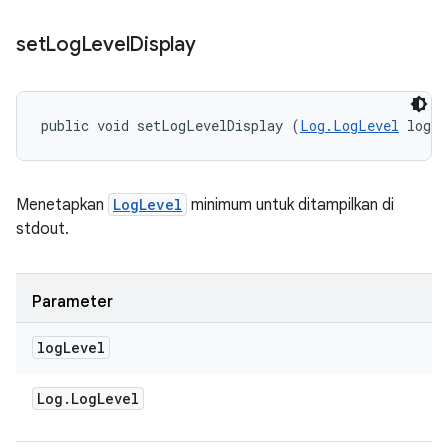
set
Log
Level
Display
public void setLogLevelDisplay (
Log.LogLevel
 logL
Menetapkan
LogLevel
minimum untuk ditampilkan di
stdout.
Parameter
log
Level
Log
.
Log
Level