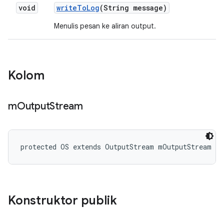
void
write
To
Log
(String message)
Menulis pesan ke aliran output.
Kolom
m
Output
Stream
protected OS extends OutputStream mOutputStream
Konstruktor publik