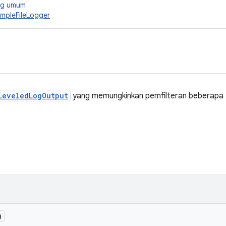
ang umum
impleFileLogger
LeveledLogOutput
yang memungkinkan pemfilteran beberapa 
)