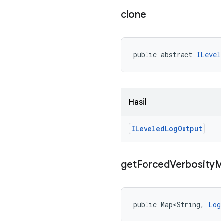
clone
public abstract 
ILevel
Hasil
ILeveled
Log
Output
get
Forced
Verbosity
public Map<String, 
Log