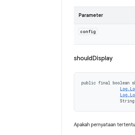
Parameter
config
should
Display
public final boolean s
Log.Lo
Log.Lo
                String
Apakah pernyataan tertentu 