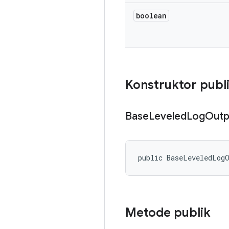
boolean
Konstruktor publ
Base
Leveled
Log
Outp
public BaseLeveledLog
Metode publik