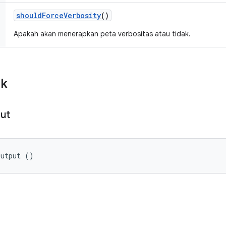
should
Force
Verbosity
()
Apakah akan menerapkan peta verbositas atau tidak.
ik
ut
Output ()