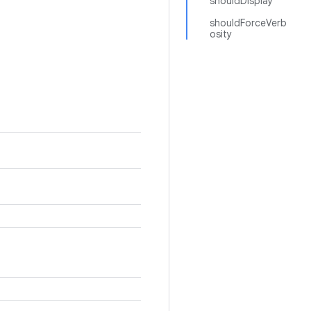
shouldDisplay
shouldForceVerb
osity