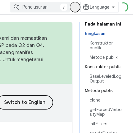
/
Pada halaman ini
Ringkasan
 kami dan memastikan
Konstruktor
OSP pada Q2 dan Q4.
publik
Cabang manifes
Metode publik
SP. Untuk mengetahui
Konstruktor publik
BaseLeveledLog
Output
Metode publik
clone
getForcedVerbo
sityMap
initFilters