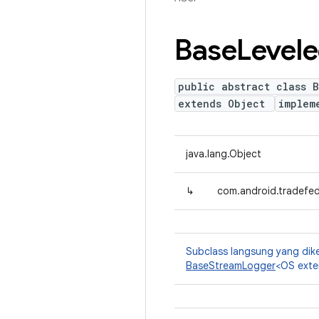
Base
Level
public abstract class 
extends Object
implem
java.lang.Object
↳
com.android.tradefe
Subclass langsung yang dik
BaseStreamLogger
<OS exte