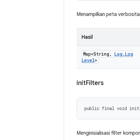
Menampilkan peta verbosita
Hasil
Map<String
,
Log
.
Log
Level
>
init
Filters
public final void init
Menginisialisasi filter kom