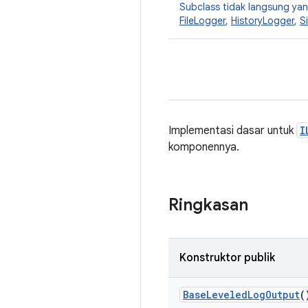
Subclass tidak langsung y
FileLogger
,
HistoryLogger
,
S
Implementasi dasar untuk
I
komponennya.
Ringkasan
Konstruktor publik
Base
Leveled
Log
Output
(