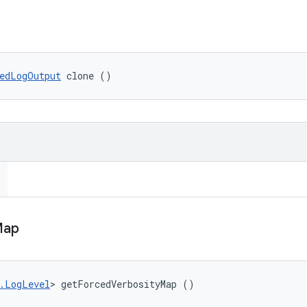
edLogOutput
 clone ()
Map
.LogLevel
> getForcedVerbosityMap ()