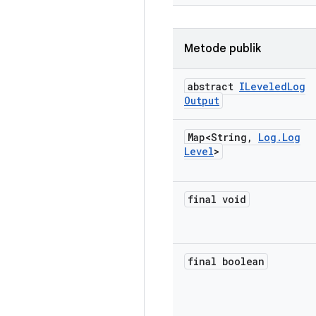
Metode publik
abstract
ILeveled
Log
Output
Map<String
,
Log
.
Log
Level
>
final void
final boolean