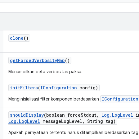
clone
()
get
Forced
Verbosity
Map
()
Menampilkan peta verbositas paksa.
init
Filters
(
IConfiguration
config)
IConfiguration
Menginisialisasi filter komponen berdasarkan
should
Display
(boolean force
Stdout
,
Log
.
Log
Level
in
Log
.
Log
Level
message
Log
Level
,
String tag)
Apakah pernyataan tertentu harus ditampilkan berdasarkan tag-