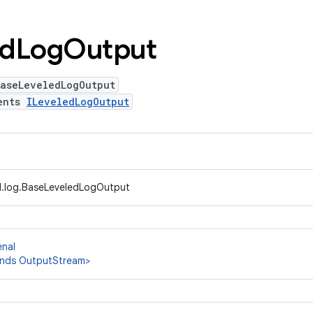
ed
Log
Output
BaseLeveledLogOutput
ents
ILeveledLogOutput
d.log.BaseLeveledLogOutput
enal
nds OutputStream>