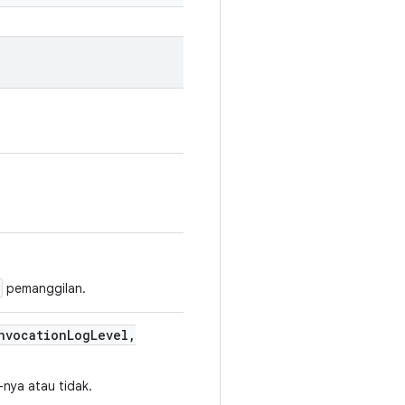
pemanggilan.
vocation
Log
Level
,
nya atau tidak.