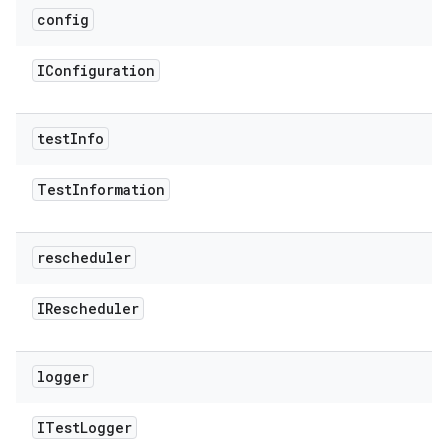
config
IConfiguration
test
Info
Test
Information
rescheduler
IRescheduler
logger
ITest
Logger