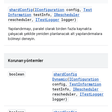
shard
Config
(
IConfiguration
config
,
Test
Information
test
Info
,
IRescheduler
rescheduler
,
ITest
Logger
logger)
Yapılandırmayı, paralel olarak birden fazla kaynakta
çalışacak şekilde yeniden planlanacak alt yapılandırmalara
bölmeyi deneyin.
Korunan yöntemler
boolean
shard
Config
Dynamic
(
IConfiguration
config
,
Test
Information
test
Info
,
IRescheduler
rescheduler
,
ITest
Logger
logger)