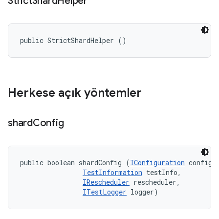
Strict
Shard
Helper
public StrictShardHelper ()
Herkese açık yöntemler
shard
Config
public boolean shardConfig (
IConfiguration
 config, 
TestInformation
 testInfo, 

IRescheduler
 rescheduler, 

ITestLogger
 logger)