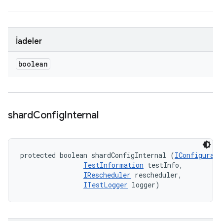
İadeler
boolean
shard
Config
Internal
protected boolean shardConfigInternal (
IConfigurat
TestInformation
 testInfo, 

IRescheduler
 rescheduler, 

ITestLogger
 logger)