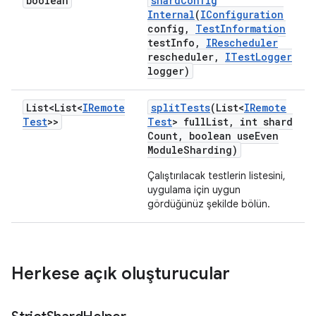
boolean
shard
Config
Internal
(
IConfiguration
config
,
Test
Information
test
Info
,
IRescheduler
rescheduler
,
ITest
Logger
logger)
List<List<
IRemote
split
Tests
(List<
IRemote
Test
>>
Test
> full
List
,
int shard
Count
,
boolean use
Even
Module
Sharding)
Çalıştırılacak testlerin listesini,
uygulama için uygun
gördüğünüz şekilde bölün.
Herkese açık oluşturucular