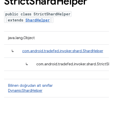
Strict
Shard
Helper
public class StrictShardHelper
extends
ShardHelper
java.lang.Object
↳
com.android.tradefed.invoker.shard.ShardHelper
↳
com.android.tradefed.invoker.shard.StrictSha
Bilinen doğrudan alt sınıflar
DynamicShardHelper