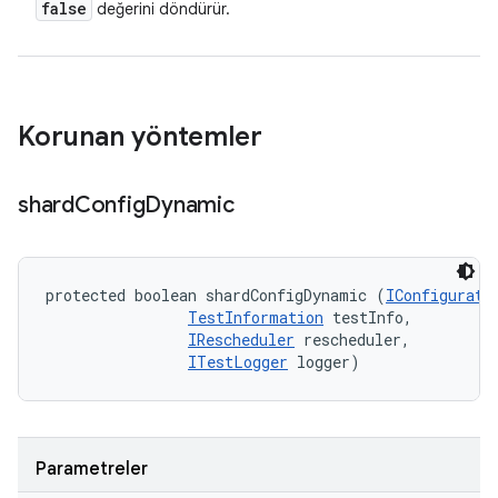
false
değerini döndürür.
Korunan yöntemler
shard
Config
Dynamic
protected boolean shardConfigDynamic (
IConfigurati
TestInformation
 testInfo, 

IRescheduler
 rescheduler, 

ITestLogger
 logger)
Parametreler