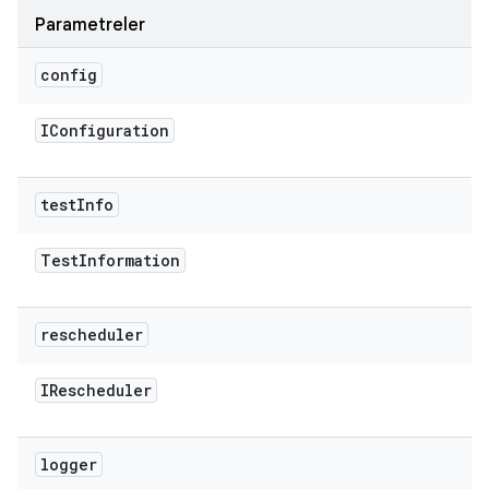
Parametreler
config
IConfiguration
test
Info
Test
Information
rescheduler
IRescheduler
logger