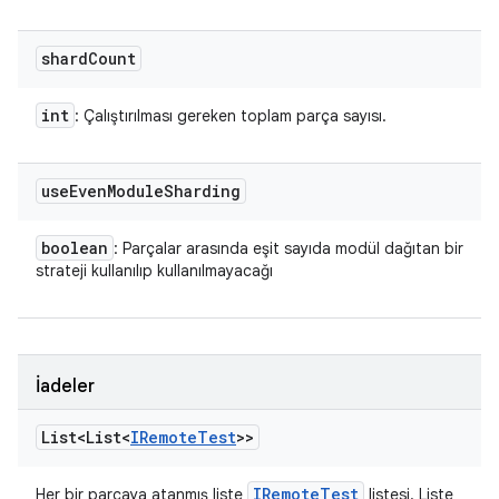
shard
Count
int
: Çalıştırılması gereken toplam parça sayısı.
use
Even
Module
Sharding
boolean
: Parçalar arasında eşit sayıda modül dağıtan bir
strateji kullanılıp kullanılmayacağı
İadeler
List<List<
IRemote
Test
>>
IRemote
Test
Her bir parçaya atanmış liste
listesi. Liste