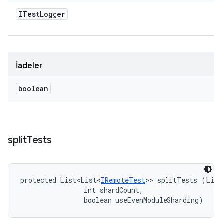
ITest
Logger
İadeler
boolean
split
Tests
protected List<List<
IRemoteTest
>> splitTests (List
                int shardCount, 

                boolean useEvenModuleSharding)