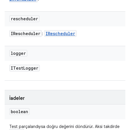
rescheduler
IRescheduler
IRescheduler
:
logger
ITest
Logger
İadeler
boolean
Test parçalandıysa doğru değerini döndürür. Aksi takdirde