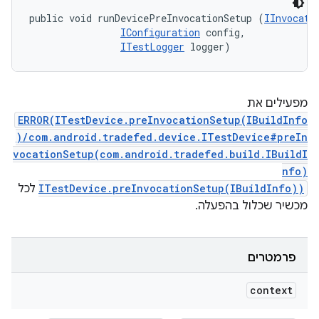
public void runDevicePreInvocationSetup (
IInvocati
IConfiguration
 config, 

ITestLogger
 logger)
מפעילים את
ERROR(ITestDevice.preInvocationSetup(IBuildInfo
)/com.android.tradefed.device.ITestDevice#preIn
vocationSetup(com.android.tradefed.build.IBuildI
nfo)
ITestDevice.preInvocationSetup(IBuildInfo))
לכל
מכשיר שכלול בהפעלה.
פרמטרים
context