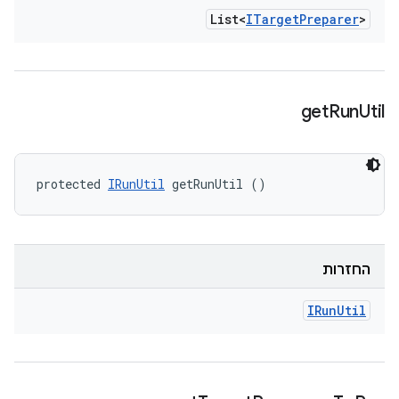
List<
ITarget
Preparer
>
get
Run
Util
protected 
IRunUtil
 getRunUtil ()
החזרות
IRun
Util