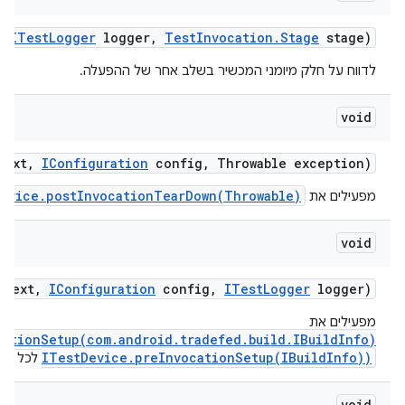
,
ITest
Logger
logger
,
Test
Invocation
.
Stage
stage)
לדווח על חלק מיומני המכשיר בשלב אחר של ההפעלה.
void
text
,
IConfiguration
config
,
Throwable exception)
evice.postInvocationTearDown(Throwable)
מפעילים את
void
text
,
IConfiguration
config
,
ITest
Logger
logger)
מפעילים את
ationSetup(com.android.tradefed.build.IBuildInfo)
ITestDevice.preInvocationSetup(IBuildInfo))
לכל מכש
void