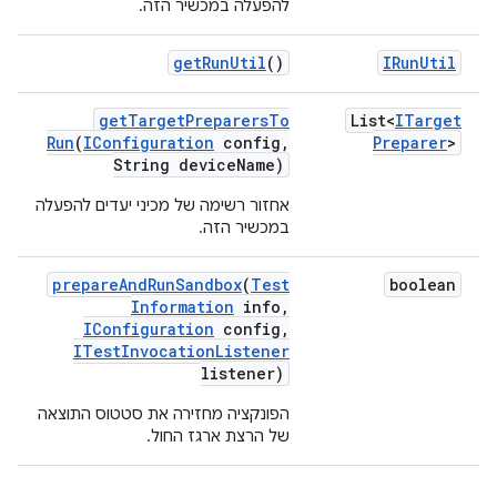
להפעלה במכשיר הזה.
get
Run
Util
()
IRun
Util
get
Target
Preparers
To
List<
ITarget
Run
(
IConfiguration
config
,
Preparer
>
String device
Name)
אחזור רשימה של מכיני יעדים להפעלה
במכשיר הזה.
prepare
And
Run
Sandbox
(
Test
boolean
Information
info
,
IConfiguration
config
,
ITest
Invocation
Listener
listener)
הפונקציה מחזירה את סטטוס התוצאה
של הרצת ארגז החול.