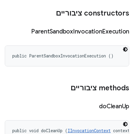
‫constructors ציבוריים
Parent
Sandbox
Invocation
Execution
public ParentSandboxInvocationExecution ()
‫methods ציבוריים
do
Clean
Up
public void doCleanUp (
IInvocationContext
 context, 