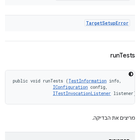
Target
Setup
Error
run
Tests
public void runTests (
TestInformation
 info, 

IConfiguration
 config, 

ITestInvocationListener
 listener)
מריצים את הבדיקה.