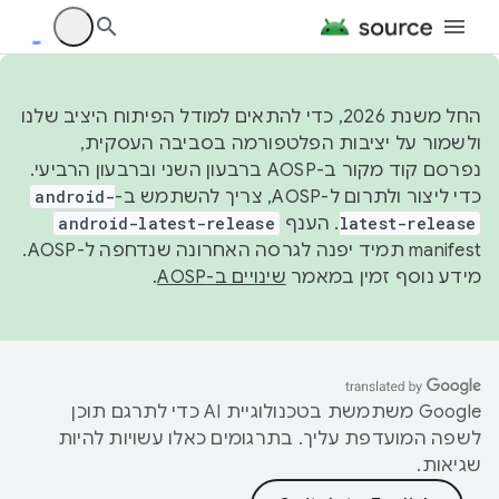
החל משנת 2026, כדי להתאים למודל הפיתוח היציב שלנו
ולשמור על יציבות הפלטפורמה בסביבה העסקית,
נפרסם קוד מקור ב-AOSP ברבעון השני וברבעון הרביעי.
כדי ליצור ולתרום ל-AOSP, צריך להשתמש ב-
android-
latest-release
. הענף
android-latest-release
manifest תמיד יפנה לגרסה האחרונה שנדחפה ל-AOSP.
מידע נוסף זמין במאמר
שינויים ב-AOSP
.
‫Google משתמשת בטכנולוגיית AI כדי לתרגם תוכן
לשפה המועדפת עליך. בתרגומים כאלו עשויות להיות
שגיאות.