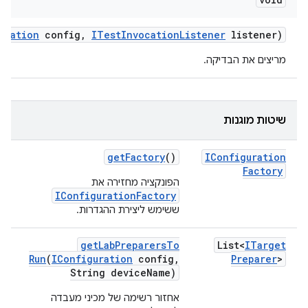
uration
config
,
ITest
Invocation
Listener
listener)
מריצים את הבדיקה.
שיטות מוגנות
get
Factory
()
IConfiguration
Factory
הפונקציה מחזירה את
IConfigurationFactory
ששימש ליצירת ההגדרות.
get
Lab
Preparers
To
List<
ITarget
Run
(
IConfiguration
config
,
Preparer
>
String device
Name)
אחזור רשימה של מכיני מעבדה