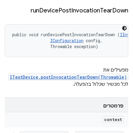
run
Device
Post
Invocation
Tear
Down
public void runDevicePostInvocationTearDown (
IInvo
IConfiguration
 config, 

                Throwable exception)
מפעילים את
ITestDevice.postInvocationTearDown(Throwable)
לכל מכשיר שכלול בהפעלה.
פרמטרים
context