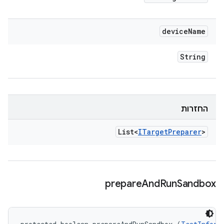
device
Name
String
החזרות
List<
ITarget
Preparer
>
prepare
And
Run
Sandbox