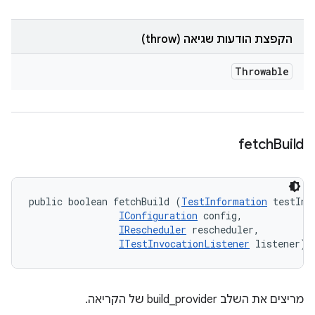
הקפצת הודעות שגיאה (throw)
Throwable
fetch
Build
public boolean fetchBuild (
TestInformation
 testInfo
IConfiguration
 config, 

IRescheduler
 rescheduler, 

ITestInvocationListener
 listener)
מריצים את השלב build_provider של הקריאה.