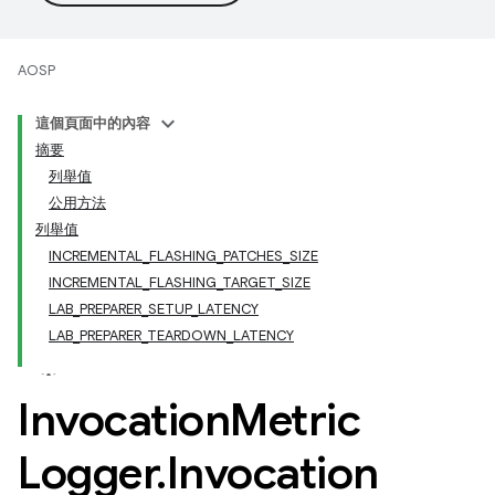
AOSP
這個頁面中的內容
摘要
列舉值
公用方法
列舉值
INCREMENTAL_FLASHING_PATCHES_SIZE
INCREMENTAL_FLASHING_TARGET_SIZE
LAB_PREPARER_SETUP_LATENCY
LAB_PREPARER_TEARDOWN_LATENCY
Invocation
Metric
Logger
.
Invocation