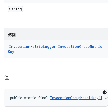
String
傳回
Invocation
Metric
Logger
.
Invocation
Group
Metric
Key
值
public static final 
InvocationGroupMetricKey[]
 val