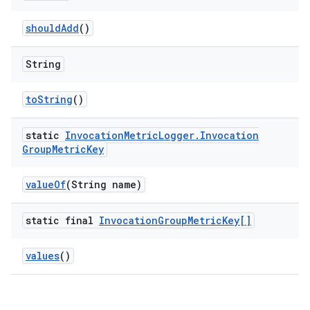
should
Add
()
String
to
String
()
static
Invocation
Metric
Logger
.
Invocation
Group
Metric
Key
value
Of
(String name)
static final
Invocation
Group
Metric
Key[]
values
()