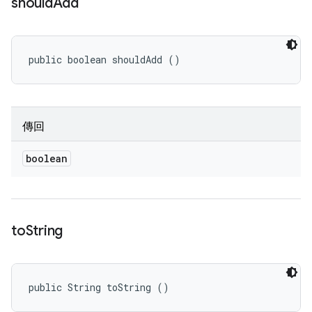
should
Add
public boolean shouldAdd ()
傳回
boolean
to
String
public String toString ()