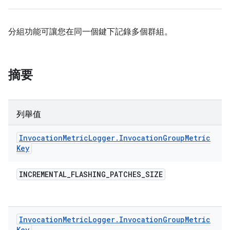
分組功能可讓您在同一個鍵下記錄多個群組。
摘要
列舉值
Invocation
Metric
Logger
.
Invocation
Group
Metric
Key
INCREMENTAL
_
FLASHING
_
PATCHES
_
SIZE
Invocation
Metric
Logger
.
Invocation
Group
Metric
Key