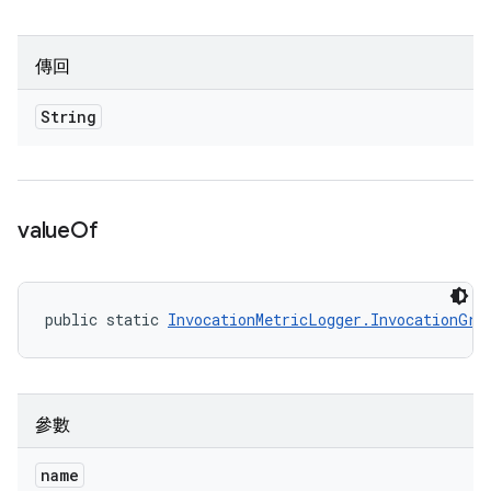
傳回
String
value
Of
public static 
InvocationMetricLogger.InvocationGro
參數
name