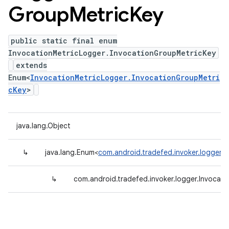
Group
Metric
Key
public static final enum
InvocationMetricLogger.InvocationGroupMetricKey
extends
Enum<
InvocationMetricLogger.InvocationGroupMetri
cKey
>
java.lang.Object
↳
java.lang.Enum<
com.android.tradefed.invoker.logger.
↳
com.android.tradefed.invoker.logger.Invocat