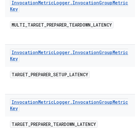
Invocation
Metric
Logger
.
Invocation
Group
Metric
Key
MULTI
_
TARGET
_
PREPARER
_
TEARDOWN
_
LATENCY
Invocation
Metric
Logger
.
Invocation
Group
Metric
Key
TARGET
_
PREPARER
_
SETUP
_
LATENCY
Invocation
Metric
Logger
.
Invocation
Group
Metric
Key
TARGET
_
PREPARER
_
TEARDOWN
_
LATENCY