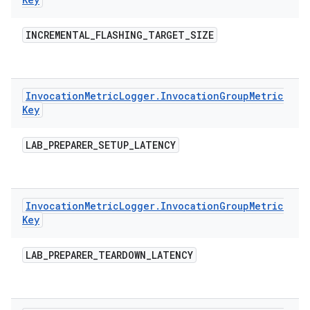
INCREMENTAL
_
FLASHING
_
TARGET
_
SIZE
Invocation
Metric
Logger
.
Invocation
Group
Metric
Key
LAB
_
PREPARER
_
SETUP
_
LATENCY
Invocation
Metric
Logger
.
Invocation
Group
Metric
Key
LAB
_
PREPARER
_
TEARDOWN
_
LATENCY