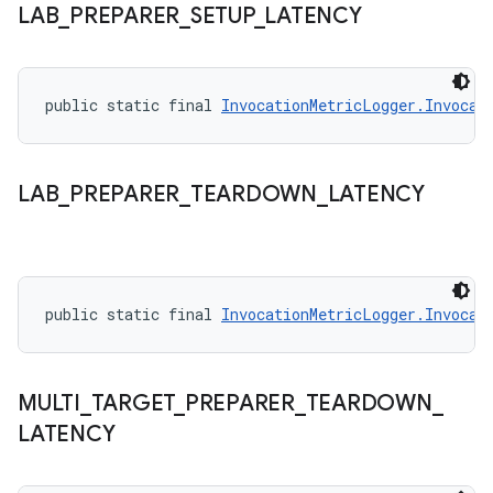
LAB
_
PREPARER
_
SETUP
_
LATENCY
public static final 
InvocationMetricLogger.Invocat
LAB
_
PREPARER
_
TEARDOWN
_
LATENCY
public static final 
InvocationMetricLogger.Invocat
MULTI
_
TARGET
_
PREPARER
_
TEARDOWN
_
LATENCY