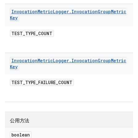
Invocation
Metric
Logger
.
Invocation
Group
Metric
Key
TEST
_
TYPE
_
COUNT
Invocation
Metric
Logger
.
Invocation
Group
Metric
Key
TEST
_
TYPE
_
FAILURE
_
COUNT
公用方法
boolean