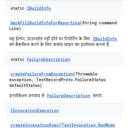
static
IBuild
Info
back
Fill
Build
Info
For
Reporting
(String command
Line)
IBuildInfo
यह हेल्पर, डाउनलोड नहीं होने पर रिपोर्टिंग के लिए
को बैकफ़िल करने के लिए कमांड लाइन का इस्तेमाल करता है.
static
Failure
Description
create
Failure
From
Exception
(Throwable
exception
,
Test
Record
Proto
.
Failure
Status
default
Status)
FailureDescription
इनवोकेशन अपवाद से
बनाएं.
IInvocation
Execution
create
Invocation
Exec
(
Test
Invocation
.
Run
Mode