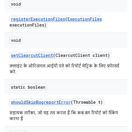
void
register
Execution
Files
(
Execution
Files
execution
Files)
void
set
Clearcut
Client
(Clearcut
Client client)
क्लाइंट के ओरिजनल आईपी पते को रिपोर्ट मेट्रिक के लिए फ़ॉरवर्ड
करें.
static boolean
should
Skip
Bugreport
Error
(Throwable t)
सहायक तरीका, जो यह तय करता है कि कब बग रिपोर्ट को स्किप
करना है