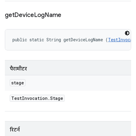
get
Device
Log
Name
public static String getDeviceLogName (
TestInvocat
पैरामीटर
stage
Test
Invocation
.
Stage
रिटर्न