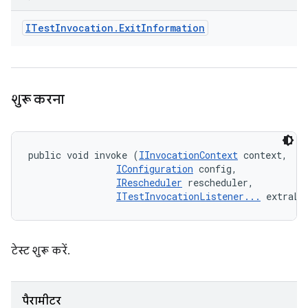
ITest
Invocation
.
Exit
Information
शुरू करना
public void invoke (
IInvocationContext
 context, 

IConfiguration
 config, 

IRescheduler
 rescheduler, 

ITestInvocationListener...
 extraLi
टेस्ट शुरू करें.
पैरामीटर