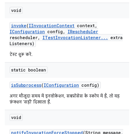
void
invoke
(
IInvocation
Context
context
,
IConfiguration
config
,
IRescheduler
rescheduler
,
ITest
Invocation
Listener
.
.
.
extra
Listeners)
टेस्ट शुरू करें.
static boolean
is
Subprocess
(
IConfiguration
config)
अगर मौजूदा समय में इनवोकेशन, सबप्रोसेस के स्कोप में है, तो यह
फ़ंक्शन 'सही' दिखाता है.
void
notify
Invocation
Force
Stopped
(String message
,