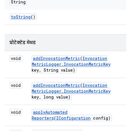
String
to
String
()
प्रोटेक्टेड मेथड
void
add
Invocation
Metric
(
Invocation
Metric
Logger
.
Invocation
Metric
Key
key
,
String value)
void
add
Invocation
Metric
(
Invocation
Metric
Logger
.
Invocation
Metric
Key
key
,
long value)
void
apply
Automated
Reporters
(
IConfiguration
config)