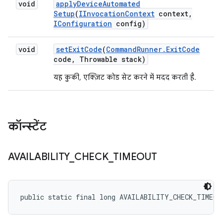
void
apply
Device
Automated
Setup
(
IInvocation
Context
context
,
IConfiguration
config)
void
set
Exit
Code
(
Command
Runner
.
Exit
Code
code
,
Throwable stack)
यह कुकी, एक्ज़िट कोड सेट करने में मदद करती है.
कॉन्स्टेंट
AVAILABILITY
_
CHECK
_
TIMEOUT
public static final long AVAILABILITY_CHECK_TIMEOU