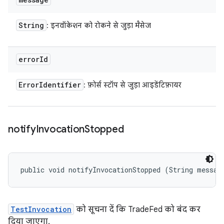
String
: इनवॉकेशन को रोकने से जुड़ा मैसेज
error
Id
Error
Identifier
: फ़ोर्स स्टॉप से जुड़ा आइडेंटिफ़ायर
notify
Invocation
Stopped
public void notifyInvocationStopped (String messag
TestInvocation
को सूचना दें कि TradeFed को बंद कर
दिया जाएगा.