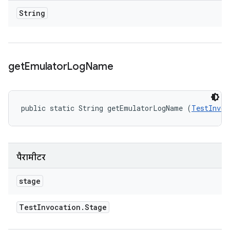
String
get
Emulator
Log
Name
public static String getEmulatorLogName (
TestInvoc
पैरामीटर
stage
Test
Invocation
.
Stage