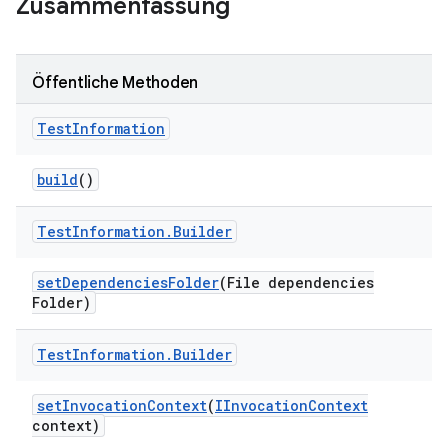
Zusammenfassung
Öffentliche Methoden
Test
Information
build
()
Test
Information
.
Builder
set
Dependencies
Folder
(File dependencies
Folder)
Test
Information
.
Builder
set
Invocation
Context
(
IInvocation
Context
context)