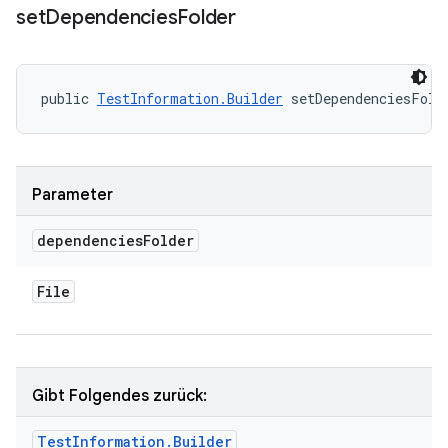
set
Dependencies
Folder
public 
TestInformation.Builder
 setDependenciesFold
Parameter
dependencies
Folder
File
Gibt Folgendes zurück:
Test
Information
.
Builder