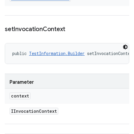
set
Invocation
Context
public 
TestInformation.Builder
 setInvocationContex
Parameter
context
IInvocation
Context