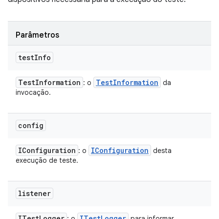
Parâmetros
test
Info
Test
Information
Test
Information
: o
da
invocação.
config
IConfiguration
IConfiguration
: o
desta
execução de teste.
listener
ITest
Logger
ITest
Logger
: o
para informar