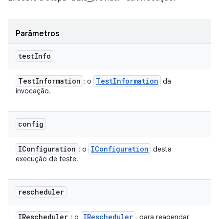
Parâmetros
test
Info
Test
Information
Test
Information
: o
da
invocação.
config
IConfiguration
IConfiguration
: o
desta
execução de teste.
rescheduler
IRescheduler
IRescheduler
: o
, para reagendar