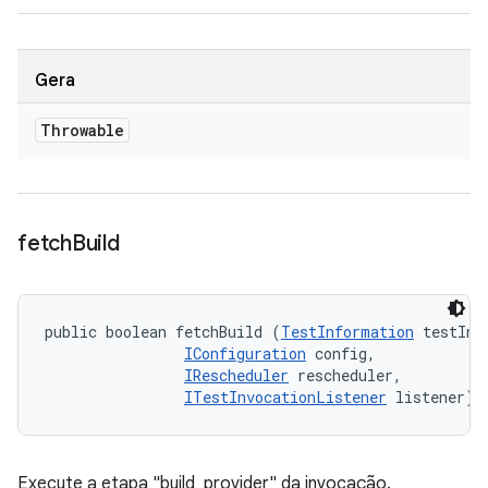
Gera
Throwable
fetch
Build
public boolean fetchBuild (
TestInformation
 testInfo
IConfiguration
 config, 

IRescheduler
 rescheduler, 

ITestInvocationListener
 listener)
Execute a etapa "build_provider" da invocação.