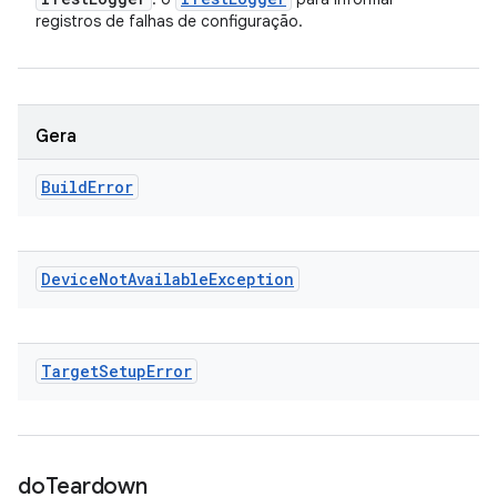
registros de falhas de configuração.
Gera
Build
Error
Device
Not
Available
Exception
Target
Setup
Error
do
Teardown