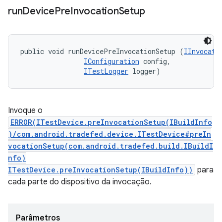
run
Device
Pre
Invocation
Setup
public void runDevicePreInvocationSetup (
IInvocati
IConfiguration
 config, 

ITestLogger
 logger)
Invoque o
ERROR(ITestDevice.preInvocationSetup(IBuildInfo
)/com.android.tradefed.device.ITestDevice#preIn
vocationSetup(com.android.tradefed.build.IBuildI
nfo)
ITestDevice.preInvocationSetup(IBuildInfo))
para
cada parte do dispositivo da invocação.
Parâmetros