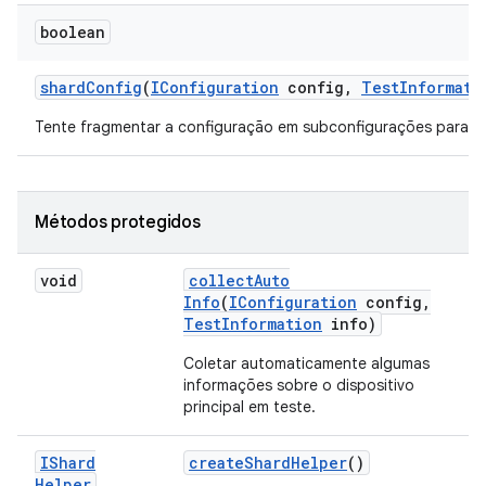
boolean
shard
Config
(
IConfiguration
config
,
Test
Informati
Tente fragmentar a configuração em subconfigurações para se
Métodos protegidos
void
collect
Auto
Info
(
IConfiguration
config
,
Test
Information
info)
Coletar automaticamente algumas
informações sobre o dispositivo
principal em teste.
IShard
create
Shard
Helper
()
Helper