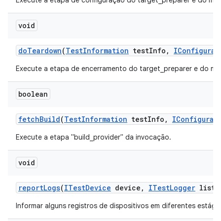
Execute a etapa de configuração do target_preparer e do mult
void
do
Teardown
(
Test
Information
test
Info
,
IConfigurat
Execute a etapa de encerramento do target_preparer e do mul
boolean
fetch
Build
(
Test
Information
test
Info
,
IConfigurat
Execute a etapa "build_provider" da invocação.
void
report
Logs
(
ITest
Device
device
,
ITest
Logger
liste
Informar alguns registros de dispositivos em diferentes estági