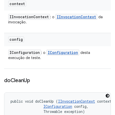
context
IInvocation
Context
IInvocation
Context
: o
da
invocação.
config
IConfiguration
IConfiguration
: o
desta
execução de teste.
do
Clean
Up
public void doCleanUp (
IInvocationContext
 context, 
IConfiguration
 config, 

                Throwable exception)