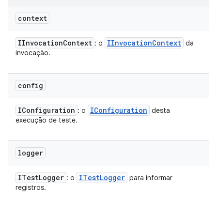
context
IInvocation
Context
IInvocation
Context
: o
da
invocação.
config
IConfiguration
IConfiguration
: o
desta
execução de teste.
logger
ITest
Logger
ITest
Logger
: o
para informar
registros.