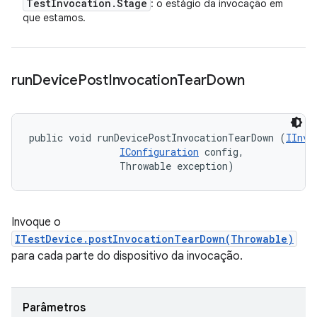
Test
Invocation
.
Stage
: o estágio da invocação em
que estamos.
run
Device
Post
Invocation
Tear
Down
public void runDevicePostInvocationTearDown (
IInvo
IConfiguration
 config, 

                Throwable exception)
Invoque o
ITestDevice.postInvocationTearDown(Throwable)
para cada parte do dispositivo da invocação.
Parâmetros