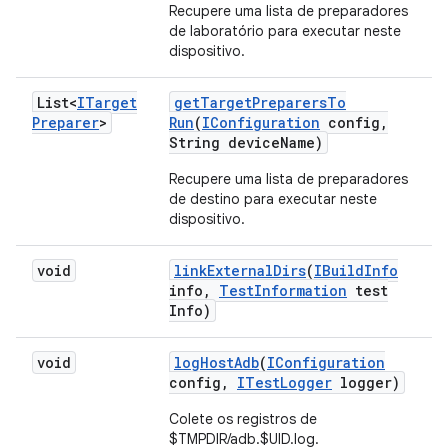
Recupere uma lista de preparadores
de laboratório para executar neste
dispositivo.
List<
ITarget
get
Target
Preparers
To
Preparer
>
Run
(
IConfiguration
config
,
String device
Name)
Recupere uma lista de preparadores
de destino para executar neste
dispositivo.
void
link
External
Dirs
(
IBuild
Info
info
,
Test
Information
test
Info)
void
log
Host
Adb
(
IConfiguration
config
,
ITest
Logger
logger)
Colete os registros de
$TMPDIR/adb.$UID.log.