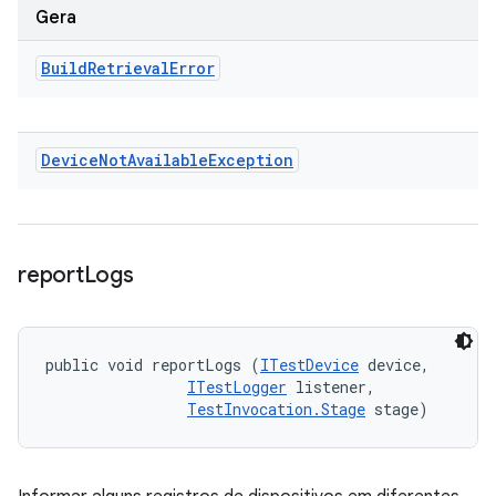
Gera
Build
Retrieval
Error
Device
Not
Available
Exception
report
Logs
public void reportLogs (
ITestDevice
 device, 

ITestLogger
 listener, 

TestInvocation.Stage
 stage)