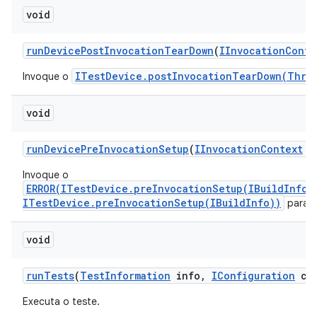
void
run
Device
Post
Invocation
Tear
Down
(
IInvocation
Conte
ITestDevice.postInvocationTearDown(Thro
Invoque o
void
run
Device
Pre
Invocation
Setup
(
IInvocation
Context
co
Invoque o
ERROR(ITestDevice.preInvocationSetup(IBuildInfo)
ITestDevice.preInvocationSetup(IBuildInfo))
para c
void
run
Tests
(
Test
Information
info
,
IConfiguration
con
Executa o teste.