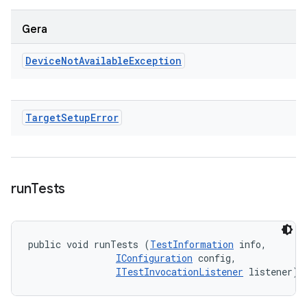
Gera
Device
Not
Available
Exception
Target
Setup
Error
run
Tests
public void runTests (
TestInformation
 info, 

IConfiguration
 config, 

ITestInvocationListener
 listener)