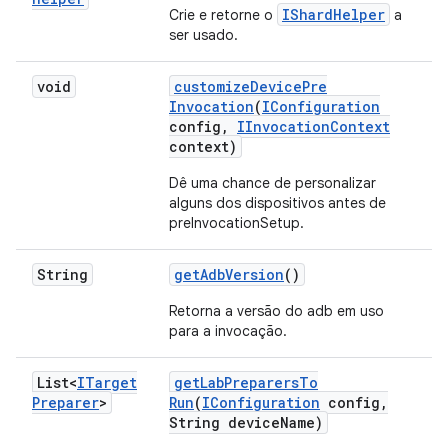
IShardHelper
Crie e retorne o
a
ser usado.
void
customize
Device
Pre
Invocation
(
IConfiguration
config
,
IInvocation
Context
context)
Dê uma chance de personalizar
alguns dos dispositivos antes de
preInvocationSetup.
String
get
Adb
Version
()
Retorna a versão do adb em uso
para a invocação.
List<
ITarget
get
Lab
Preparers
To
Preparer
>
Run
(
IConfiguration
config
,
String device
Name)