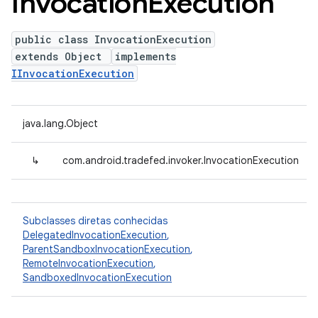
Invocation
Execution
public class InvocationExecution
extends Object
implements
IInvocationExecution
java.lang.Object
↳
com.android.tradefed.invoker.InvocationExecution
Subclasses diretas conhecidas
DelegatedInvocationExecution
,
ParentSandboxInvocationExecution
,
RemoteInvocationExecution
,
SandboxedInvocationExecution