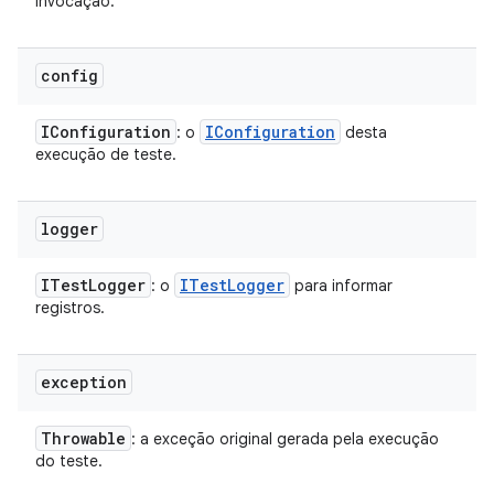
invocação.
config
IConfiguration
IConfiguration
: o
desta
execução de teste.
logger
ITest
Logger
ITest
Logger
: o
para informar
registros.
exception
Throwable
: a exceção original gerada pela execução
do teste.