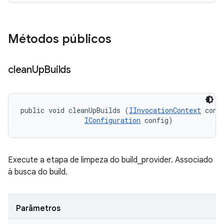
Métodos públicos
clean
Up
Builds
public void cleanUpBuilds (
IInvocationContext
 conte
IConfiguration
 config)
Execute a etapa de limpeza do build_provider. Associado
à busca do build.
Parâmetros