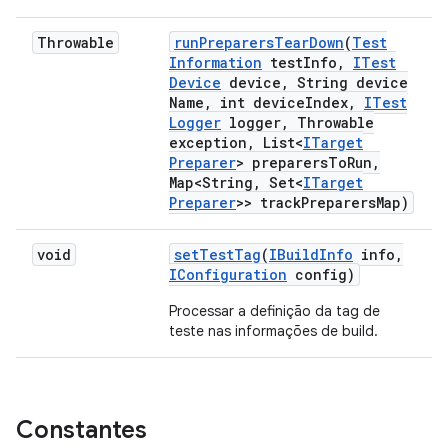
Throwable
run
Preparers
Tear
Down
(
Test
Information
test
Info
,
ITest
Device
device
,
String device
Name
,
int device
Index
,
ITest
Logger
logger
,
Throwable
exception
,
List<
ITarget
Preparer
> preparers
To
Run
,
Map<String
,
Set<
ITarget
Preparer
>> track
Preparers
Map)
void
set
Test
Tag
(
IBuild
Info
info
,
IConfiguration
config)
Processar a definição da tag de
teste nas informações de build.
Constantes