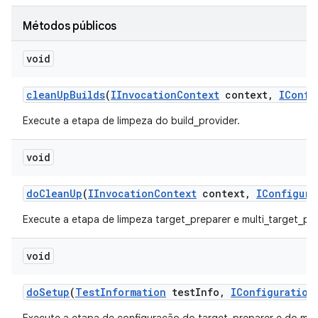
Métodos públicos
void
clean
Up
Builds
(
IInvocation
Context
context
,
IConfi
Execute a etapa de limpeza do build_provider.
void
do
Clean
Up
(
IInvocation
Context
context
,
IConfigura
Execute a etapa de limpeza target_preparer e multi_target_pre
void
do
Setup
(
Test
Information
test
Info
,
IConfiguration