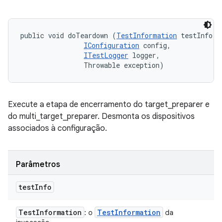
public void doTeardown (
TestInformation
 testInfo, 

IConfiguration
 config, 

ITestLogger
 logger, 

                Throwable exception)
Execute a etapa de encerramento do target_preparer e
do multi_target_preparer. Desmonta os dispositivos
associados à configuração.
Parâmetros
test
Info
Test
Information
Test
Information
: o
da