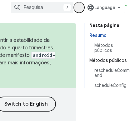
/
Nesta página
Resumo
tir a estabilidade da
Métodos
o e quarto trimestres.
públicos
 de manifesto
android-
Métodos públicos
ara mais informações,
rescheduleComm
and
scheduleConfig