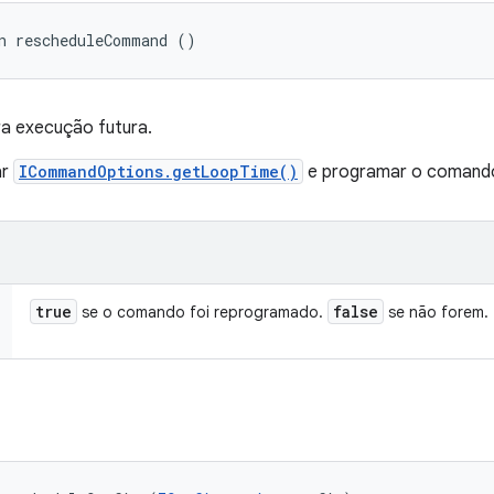
n rescheduleCommand ()
 execução futura.
ar
ICommandOptions.getLoopTime()
e programar o comand
true
false
se o comando foi reprogramado.
se não forem.