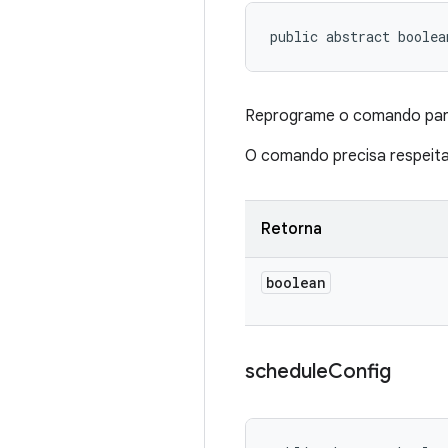
public abstract boolea
Reprograme o comando para
O comando precisa respeit
Retorna
boolean
schedule
Config