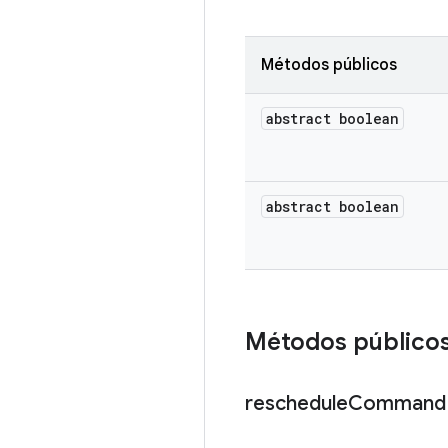
Métodos públicos
abstract boolean
abstract boolean
Métodos público
reschedule
Command