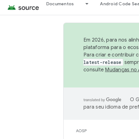
Documentos
Android Code Se
Em 2026, para nos alin
plataforma para o ecos
Para criar e contribuir
latest-release
sempre
consulte
Mudanças no
O G
para seu idioma de pre
AOSP