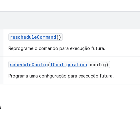
reschedule
Command
()
Reprograme o comando para execução futura.
schedule
Config
(
IConfiguration
config)
Programa uma configuração para execução futura.
s