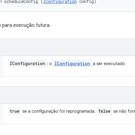
n scheduleConfig (
IConfiguration
 config)
 para execução futura.
IConfiguration
IConfiguration
: o
a ser executado
true
false
se a configuração foi reprogramada.
se não for