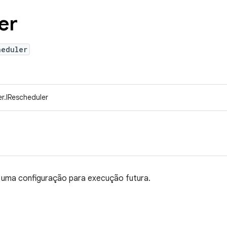
er
heduler
r.IRescheduler
 uma configuração para execução futura.