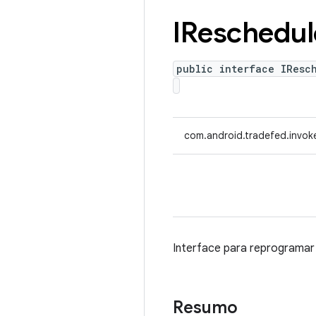
IReschedul
public interface IResc
com.android.tradefed.invoke
Interface para reprogramar
Resumo