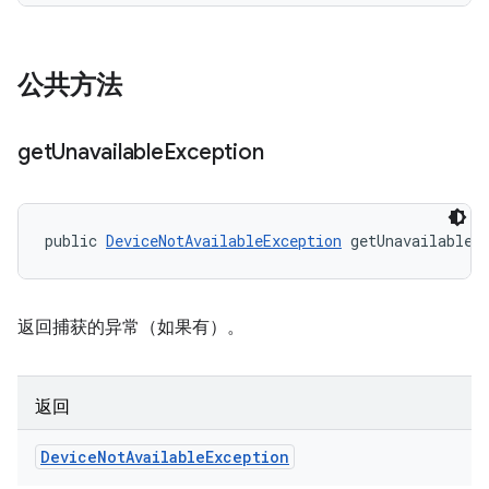
公共方法
get
Unavailable
Exception
public 
DeviceNotAvailableException
 getUnavailableE
返回捕获的异常（如果有）。
返回
Device
Not
Available
Exception