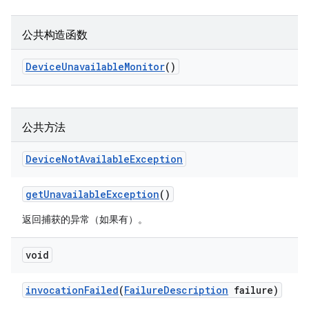
公共构造函数
Device
Unavailable
Monitor
()
公共方法
Device
Not
Available
Exception
get
Unavailable
Exception
()
返回捕获的异常（如果有）。
void
invocation
Failed
(
Failure
Description
failure)