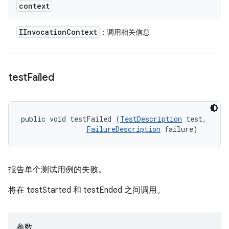
context
IInvocation
Context
：调用相关信息
test
Failed
public void testFailed (
TestDescription
 test, 

FailureDescription
 failure)
报告单个测试用例的失败。
将在 testStarted 和 testEnded 之间调用。
参数