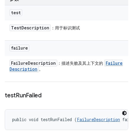
test
Test
Description
：用于标识测试
failure
Failure
Description
Failure
：描述失败及其上下文的
Description
。
test
Run
Failed
public void testRunFailed (
FailureDescription
 fail