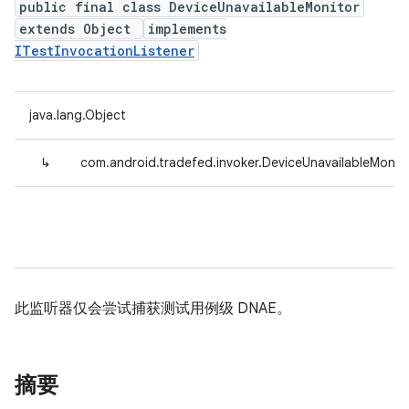
public final class DeviceUnavailableMonitor
extends Object
implements
ITestInvocationListener
java.lang.Object
↳
com.android.tradefed.invoker.DeviceUnavailableMonit
此监听器仅会尝试捕获测试用例级 DNAE。
摘要