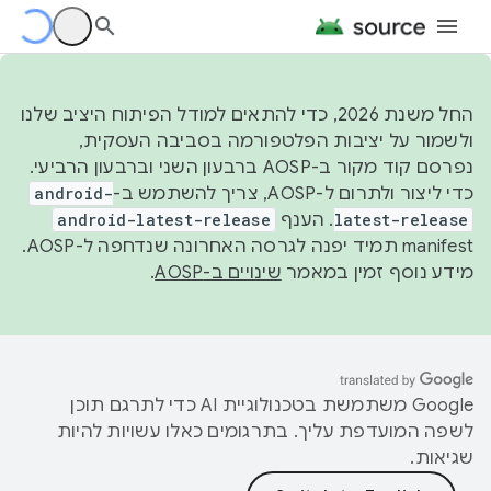
החל משנת 2026, כדי להתאים למודל הפיתוח היציב שלנו
ולשמור על יציבות הפלטפורמה בסביבה העסקית,
נפרסם קוד מקור ב-AOSP ברבעון השני וברבעון הרביעי.
כדי ליצור ולתרום ל-AOSP, צריך להשתמש ב-
android-
latest-release
. הענף
android-latest-release
manifest תמיד יפנה לגרסה האחרונה שנדחפה ל-AOSP.
מידע נוסף זמין במאמר
שינויים ב-AOSP
.
‫Google משתמשת בטכנולוגיית AI כדי לתרגם תוכן
לשפה המועדפת עליך. בתרגומים כאלו עשויות להיות
שגיאות.