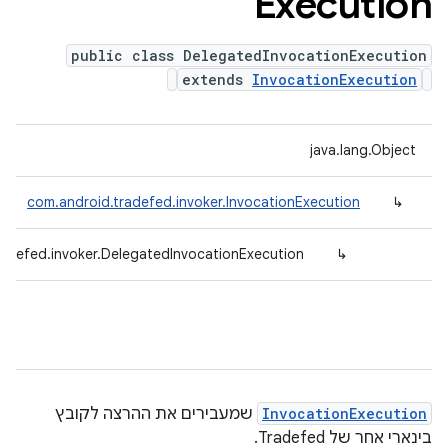
Execution
public class DelegatedInvocationExecution
extends
InvocationExecution
java.lang.Object
com.android.tradefed.invoker.InvocationExecution
↳
radefed.invoker.DelegatedInvocationExecution
↳
InvocationExecution
שמעבירים את ההרצה לקובץ
בינארי אחר של Tradefed.