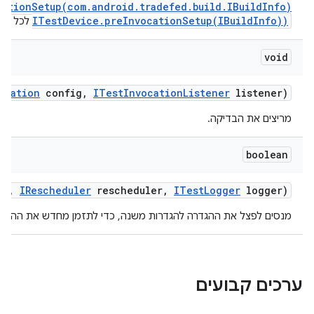
ationSetup(com.android.tradefed.build.IBuildInfo)
ITestDevice.preInvocationSetup(IBuildInfo))
לכל מכש
void
uration
config
,
ITest
Invocation
Listener
listener)
מריצים את הבדיקה.
boolean
fo
,
IRescheduler
rescheduler
,
ITest
Logger
logger)
מנסים לפצל את ההגדרה להגדרות משנה, כדי לתזמן מחדש את ההרצ
ערכים קבועים