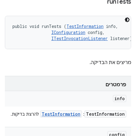
run
Tests
public void runTests (
TestInformation
 info, 

IConfiguration
 config, 

ITestInvocationListener
 listener)
מריצים את הבדיקה.
פרמטרים
info
Test
Information
Test
Information
:
להרצת בדיקות.
config