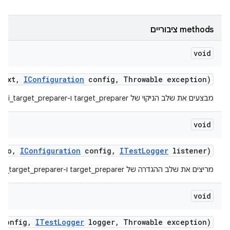
‫methods ציבוריים
void
text
,
IConfiguration
config
,
Throwable exception)
מבצעים את שלב הניקוי של target_preparer ו-multi_target_preparer.
void
nfo
,
IConfiguration
config
,
ITest
Logger
listener)
מריצים את שלב ההגדרה של target_preparer ו-multi_target_preparer.
void
config
,
ITest
Logger
logger
,
Throwable exception)