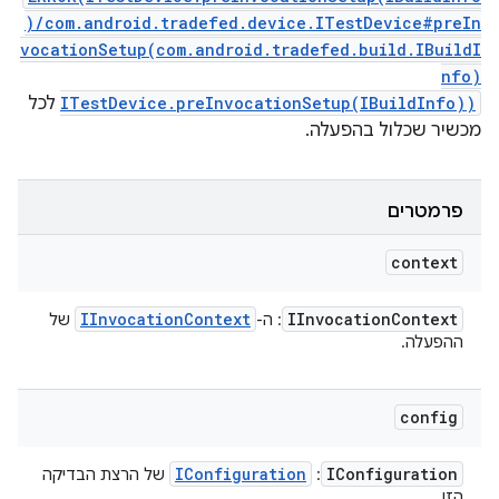
)/com.android.tradefed.device.ITestDevice#preIn
vocationSetup(com.android.tradefed.build.IBuildI
nfo)
ITestDevice.preInvocationSetup(IBuildInfo))
לכל
מכשיר שכלול בהפעלה.
פרמטרים
context
IInvocation
Context
IInvocation
Context
: ה-
של
ההפעלה.
config
IConfiguration
IConfiguration
:
של הרצת הבדיקה
הזו.