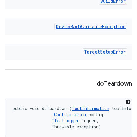
Build
Error
Device
Not
Available
Exception
Target
Setup
Error
do
Teardown
public void doTeardown (
TestInformation
 testInfo, 

IConfiguration
 config, 

ITestLogger
 logger, 

                Throwable exception)