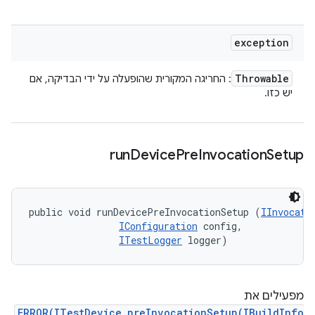
exception
Throwable
: החריגה המקורית שהופעלה על ידי הבדיקה, אם
יש כזו.
run
Device
Pre
Invocation
Setup
public void runDevicePreInvocationSetup (
IInvocati
IConfiguration
 config, 

ITestLogger
 logger)
מפעילים את
ERROR(ITestDevice.preInvocationSetup(IBuildInfo