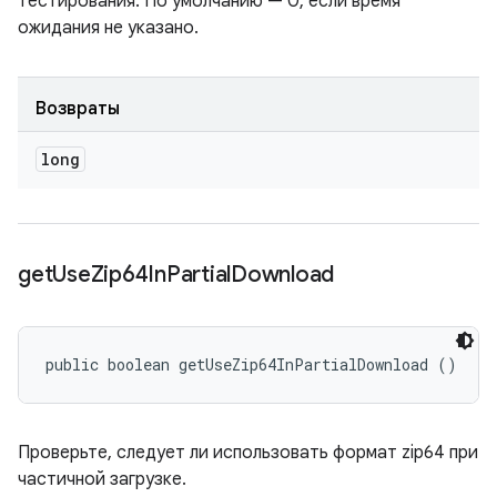
тестирования. По умолчанию — 0, если время
ожидания не указано.
Возвраты
long
get
Use
Zip64In
Partial
Download
public boolean getUseZip64InPartialDownload ()
Проверьте, следует ли использовать формат zip64 при
частичной загрузке.