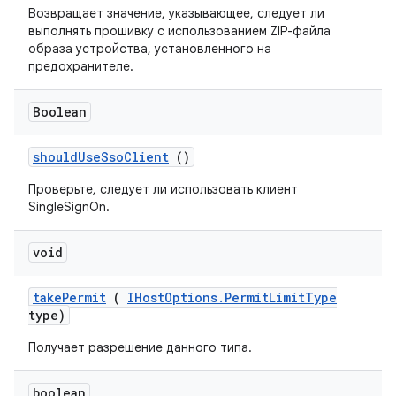
Возвращает значение, указывающее, следует ли
выполнять прошивку с использованием ZIP-файла
образа устройства, установленного на
предохранителе.
Boolean
should
Use
Sso
Client
()
Проверьте, следует ли использовать клиент
SingleSignOn.
void
take
Permit
(
IHost
Options
.
Permit
Limit
Type
type)
Получает разрешение данного типа.
boolean