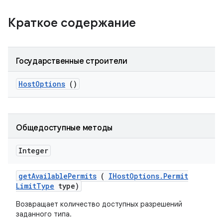
Краткое содержание
Государственные строители
Host
Options
()
Общедоступные методы
Integer
get
Available
Permits
(
IHost
Options
.
Permit
Limit
Type
type)
Возвращает количество доступных разрешений
заданного типа.