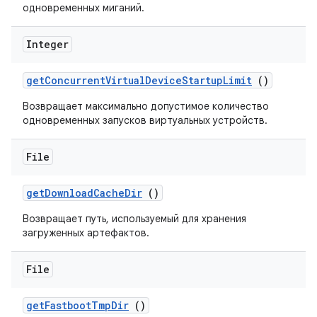
одновременных миганий.
Integer
get
Concurrent
Virtual
Device
Startup
Limit
()
Возвращает максимально допустимое количество
одновременных запусков виртуальных устройств.
File
get
Download
Cache
Dir
()
Возвращает путь, используемый для хранения
загруженных артефактов.
File
get
Fastboot
Tmp
Dir
()