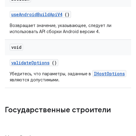
use
Android
Build
Api
V4
()
Возвращает значение, указывающее, следует ли
использовать API сборки Android версии 4.
void
validate
Options
()
IHostOptions
Убедитесь, что параметры, заданные в
являются допустимыми.
Государственные строители