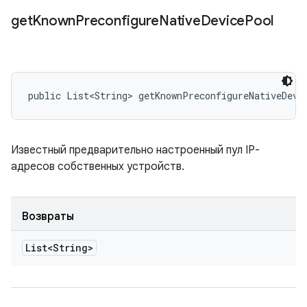
get
Known
Preconfigure
Native
Device
Pool
public List<String> getKnownPreconfigureNativeDevi
Известный предварительно настроенный пул IP-
адресов собственных устройств.
Возвраты
List<String>