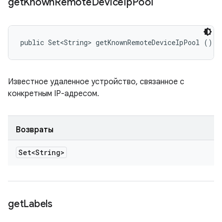
get
Known
Remote
Device
Ip
Pool
public Set<String> getKnownRemoteDeviceIpPool ()
Известное удаленное устройство, связанное с
конкретным IP-адресом.
Возвраты
Set<String>
get
Labels