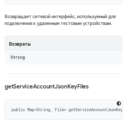
Возвращает сетевой интерфейс, используемый для
подключения к удаленным тестовым устройствам.
Возвраты
String
get
Service
Account
Json
Key
Files
public Map<String, File> getServiceAccountJsonKeyF