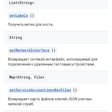
List<String>
get
Labels
()
Получить метки для хоста.
String
get
Network
Interface
()
Возвращает сетевой интерфейс, используемый для
подключения к удаленным тестовым устройствам.
Map<String
,
File>
get
Service
Account
Json
Key
Files
()
Возвращает карту файлов ключей JSON учетных
записей служб.