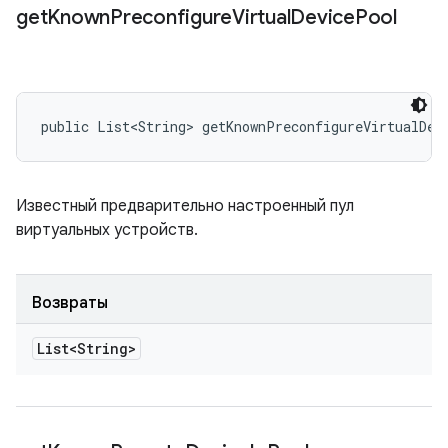
get
Known
Preconfigure
Virtual
Device
Pool
public List<String> getKnownPreconfigureVirtualDev
Известный предварительно настроенный пул
виртуальных устройств.
Возвраты
List<String>