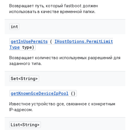
Возвращает путь, который fastboot должен
использовать в качестве временной папки.
int
get
In
Use
Permits
(
IHost
Options
.
Permit
Limit
Type
type)
Возвращает количество используемых разрешений для
заданного типа.
Set<String>
get
Known
Gce
Device
Ip
Pool
()
Известное устройство gce, связанное с конкретным
IP-адресом.
List<String>