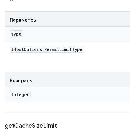
Параметры
type
IHost
Options
.
Permit
Limit
Type
Возвраты
Integer
get
Cache
Size
Limit