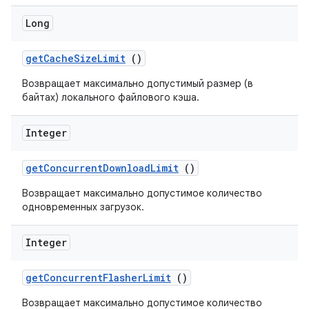
Long
get
Cache
Size
Limit
()
Возвращает максимально допустимый размер (в
байтах) локального файлового кэша.
Integer
get
Concurrent
Download
Limit
()
Возвращает максимально допустимое количество
одновременных загрузок.
Integer
get
Concurrent
Flasher
Limit
()
Возвращает максимально допустимое количество