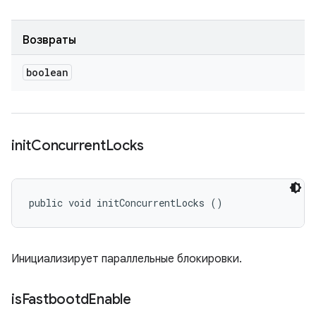
Возвраты
boolean
init
Concurrent
Locks
public void initConcurrentLocks ()
Инициализирует параллельные блокировки.
is
Fastbootd
Enable