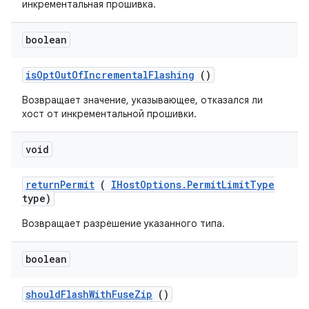
инкрементальная прошивка.
boolean
is
Opt
Out
Of
Incremental
Flashing
()
Возвращает значение, указывающее, отказался ли
хост от инкрементальной прошивки.
void
return
Permit
(
IHost
Options
.
Permit
Limit
Type
type)
Возвращает разрешение указанного типа.
boolean
should
Flash
With
Fuse
Zip
()