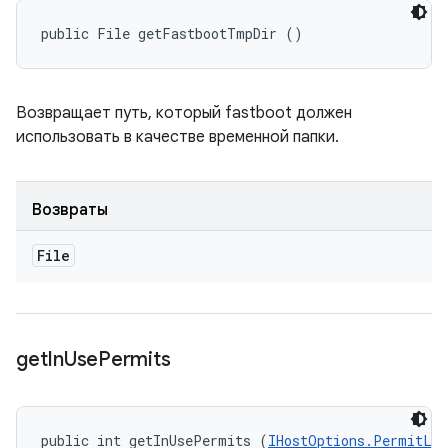
public File getFastbootTmpDir ()
Возвращает путь, который fastboot должен
использовать в качестве временной папки.
Возвраты
File
get
In
Use
Permits
public int getInUsePermits (
IHostOptions.PermitLi