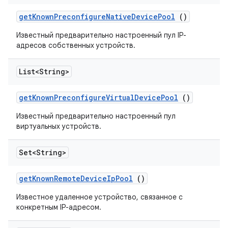
get
Known
Preconfigure
Native
Device
Pool
()
Известный предварительно настроенный пул IP-
адресов собственных устройств.
List<String>
get
Known
Preconfigure
Virtual
Device
Pool
()
Известный предварительно настроенный пул
виртуальных устройств.
Set<String>
get
Known
Remote
Device
Ip
Pool
()
Известное удаленное устройство, связанное с
конкретным IP-адресом.