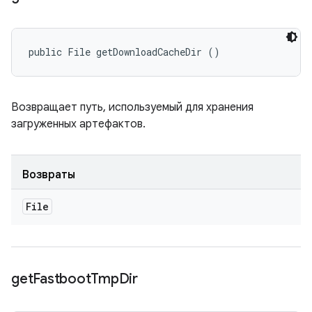
public File getDownloadCacheDir ()
Возвращает путь, используемый для хранения
загруженных артефактов.
Возвраты
File
get
Fastboot
Tmp
Dir