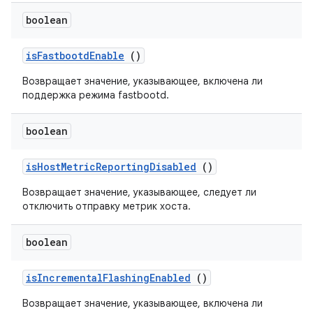
boolean
is
Fastbootd
Enable
()
Возвращает значение, указывающее, включена ли
поддержка режима fastbootd.
boolean
is
Host
Metric
Reporting
Disabled
()
Возвращает значение, указывающее, следует ли
отключить отправку метрик хоста.
boolean
is
Incremental
Flashing
Enabled
()
Возвращает значение, указывающее, включена ли