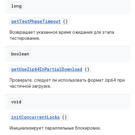
long
get
Test
Phase
Timeout
()
Возвращает указанное время ожидания для этапа
тестирования.
boolean
get
Use
Zip64In
Partial
Download
()
Проверьте, следует ли использовать формат zip64 при
частичной загрузке.
void
init
Concurrent
Locks
()
Инициализирует параллельные блокировки.