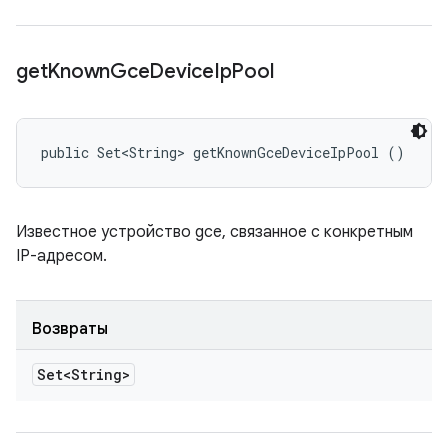
get
Known
Gce
Device
Ip
Pool
public Set<String> getKnownGceDeviceIpPool ()
Известное устройство gce, связанное с конкретным
IP-адресом.
Возвраты
Set<String>