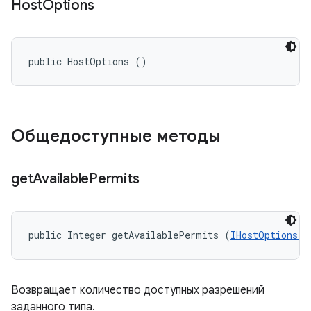
Host
Options
public HostOptions ()
Общедоступные методы
get
Available
Permits
public Integer getAvailablePermits (
IHostOptions.P
Возвращает количество доступных разрешений
заданного типа.