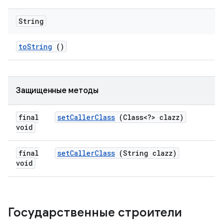
String
to
String
()
Защищенные методы
final
set
Caller
Class
(Class<?> clazz)
void
final
set
Caller
Class
(String clazz)
void
Государственные строители