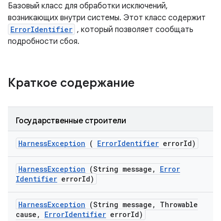
Базовый класс для обработки исключений,
возникающих внутри системы. Этот класс содержит
ErrorIdentifier
, который позволяет сообщать
подробности сбоя.
Краткое содержание
Государственные строители
Harness
Exception
(
Error
Identifier
error
Id)
Harness
Exception
(String message
,
Error
Identifier
error
Id)
Harness
Exception
(String message
,
Throwable
cause
,
Error
Identifier
error
Id)