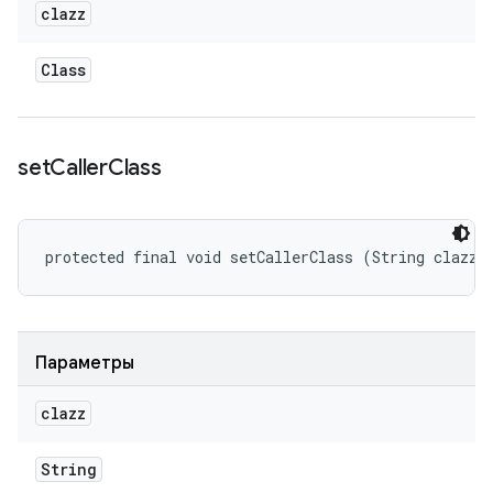
clazz
Class
set
Caller
Class
protected final void setCallerClass (String clazz)
Параметры
clazz
String