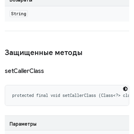
Возвраты
String
Защищенные методы
set
Caller
Class
protected final void setCallerClass (Class<?> claz
Параметры