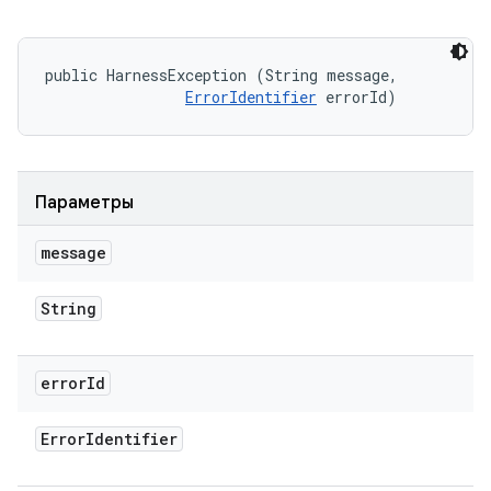
public HarnessException (String message, 

ErrorIdentifier
 errorId)
Параметры
message
String
error
Id
Error
Identifier