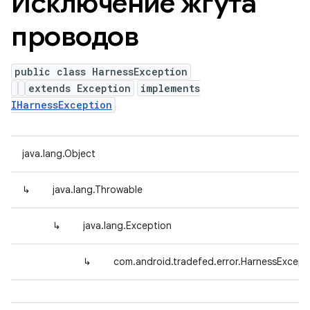
Исключение жгута
проводов
public class HarnessException
extends Exception
implements
IHarnessException
java.lang.Object
↳
java.lang.Throwable
↳
java.lang.Exception
↳
com.android.tradefed.error.HarnessExcept