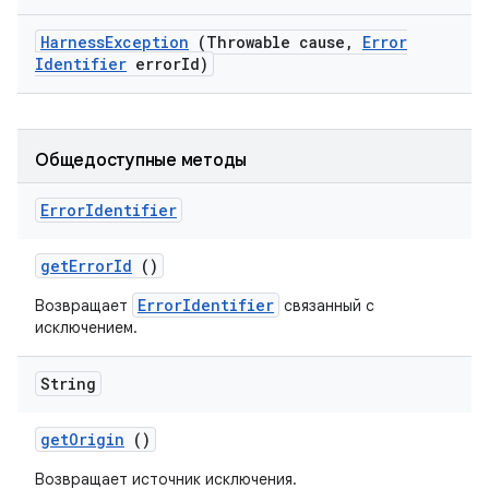
Harness
Exception
(Throwable cause
,
Error
Identifier
error
Id)
Общедоступные методы
Error
Identifier
get
Error
Id
()
ErrorIdentifier
Возвращает
связанный с
исключением.
String
get
Origin
()
Возвращает источник исключения.