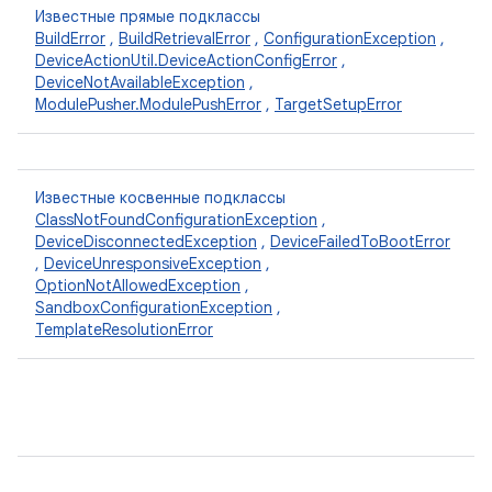
Известные прямые подклассы
BuildError
,
BuildRetrievalError
,
ConfigurationException
,
DeviceActionUtil.DeviceActionConfigError
,
DeviceNotAvailableException
,
ModulePusher.ModulePushError
,
TargetSetupError
Известные косвенные подклассы
ClassNotFoundConfigurationException
,
DeviceDisconnectedException
,
DeviceFailedToBootError
,
DeviceUnresponsiveException
,
OptionNotAllowedException
,
SandboxConfigurationException
,
TemplateResolutionError