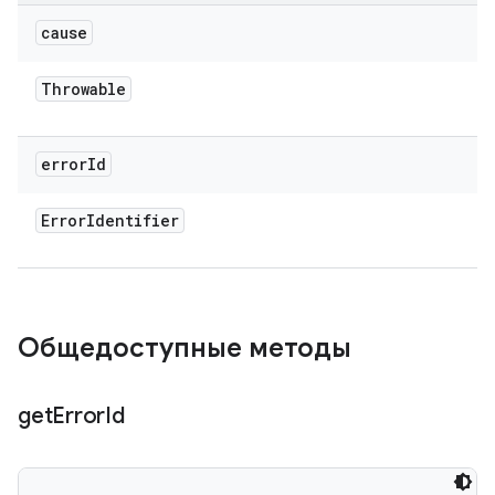
cause
Throwable
error
Id
Error
Identifier
Общедоступные методы
get
Error
Id