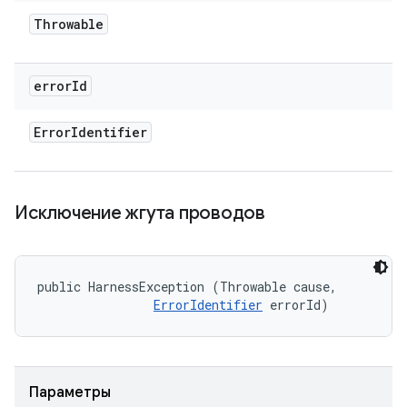
Throwable
error
Id
Error
Identifier
Исключение жгута проводов
public HarnessException (Throwable cause, 

ErrorIdentifier
 errorId)
Параметры