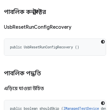
পাবলিক কনস্ট্রাক্টর
Usb
Reset
Run
Config
Recovery
public UsbResetRunConfigRecovery ()
পাবলিক পদ্ধতি
এড়িয়ে যাওয়া উচিত
public boolean shouldSkip (
IManagedTestDevice
 devi