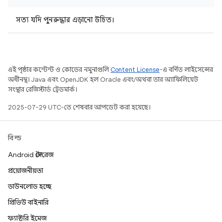
সত্য যদি পুনরুদ্ধার এড়ানো উচিত।
এই পৃষ্ঠার কন্টেন্ট ও কোডের নমুনাগুলি
Content License
-এ বর্ণিত লাইসেন্সের
অধীনস্থ। Java এবং OpenJDK হল Oracle এবং/অথবা তার অ্যাফিলিয়েট
সংস্থার রেজিস্টার্ড ট্রেডমার্ক।
2025-07-29 UTC-তে শেষবার আপডেট করা হয়েছে।
বিল্ড
Android স্টোরেজ
প্রয়োজনীয়তা
ডাউনলোড হচ্ছে
প্রিভিউ বাইনারি
ফ্যাক্টরি ইমেজ