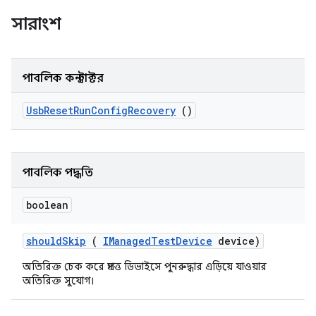
সারাংশ
পাবলিক কনস্ট্রাক্টর
Usb
Reset
Run
Config
Recovery
()
পাবলিক পদ্ধতি
boolean
should
Skip
(
IManaged
Test
Device
device)
অতিরিক্ত চেক করে প্রদত্ত ডিভাইসে পুনরুদ্ধার এড়িয়ে যাওয়ার
অতিরিক্ত সুযোগ।