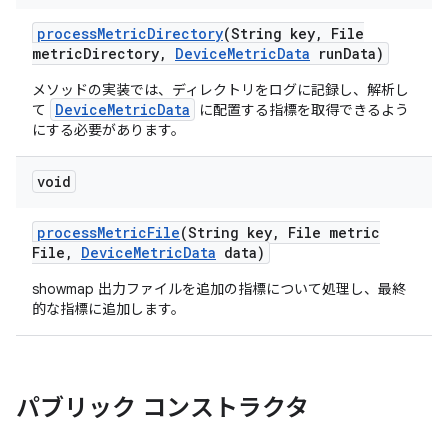
process
Metric
Directory
(String key
,
File
metric
Directory
,
Device
Metric
Data
run
Data)
メソッドの実装では、ディレクトリをログに記録し、解析し
DeviceMetricData
て
に配置する指標を取得できるよう
にする必要があります。
void
process
Metric
File
(String key
,
File metric
File
,
Device
Metric
Data
data)
showmap 出力ファイルを追加の指標について処理し、最終
的な指標に追加します。
パブリック コンストラクタ