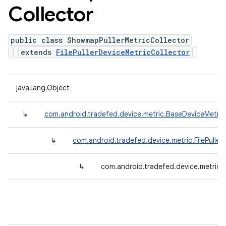
Collector
public class ShowmapPullerMetricCollector
extends
FilePullerDeviceMetricCollector
java.lang.Object
↳
com.android.tradefed.device.metric.BaseDeviceMetric
↳
com.android.tradefed.device.metric.FilePuller
↳
com.android.tradefed.device.metric.