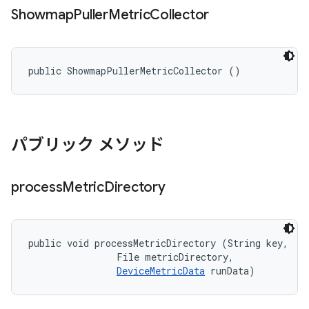
Showmap
Puller
Metric
Collector
public ShowmapPullerMetricCollector ()
パブリック メソッド
process
Metric
Directory
public void processMetricDirectory (String key, 

                File metricDirectory, 

DeviceMetricData
 runData)