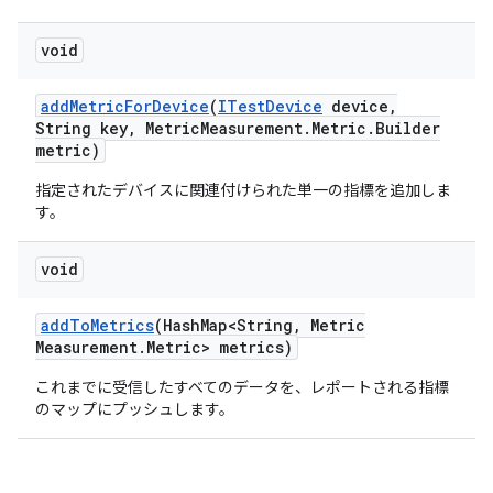
void
add
Metric
For
Device
(
ITest
Device
device
,
String key
,
Metric
Measurement
.
Metric
.
Builder
metric)
指定されたデバイスに関連付けられた単一の指標を追加しま
す。
void
add
To
Metrics
(Hash
Map<String
,
Metric
Measurement
.
Metric> metrics)
これまでに受信したすべてのデータを、レポートされる指標
のマップにプッシュします。