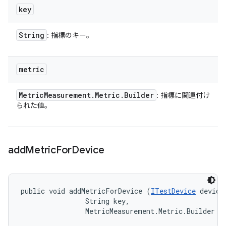
key
String
: 指標のキー。
metric
Metric
Measurement
.
Metric
.
Builder
: 指標に関連付け
られた値。
add
Metric
For
Device
public void addMetricForDevice (
ITestDevice
 device,
                String key, 

                MetricMeasurement.Metric.Builder m