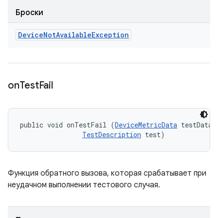
Броски
Device
Not
Available
Exception
on
Test
Fail
public void onTestFail (
DeviceMetricData
 testData, 
TestDescription
 test)
Функция обратного вызова, которая срабатывает при
неудачном выполнении тестового случая.