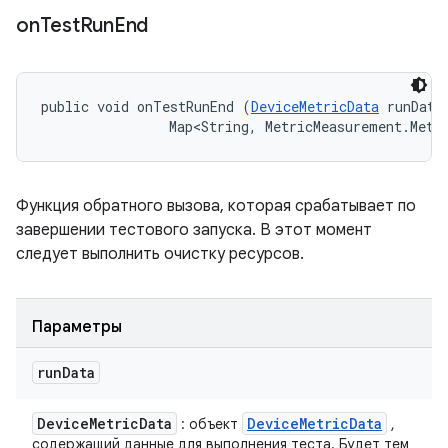
on
Test
Run
End
public void onTestRunEnd (
DeviceMetricData
 runData,
                Map<String, MetricMeasurement.Metr
Функция обратного вызова, которая срабатывает по
завершении тестового запуска. В этот момент
следует выполнить очистку ресурсов.
Параметры
run
Data
Device
Metric
Data
Device
Metric
Data
: объект
,
содержащий данные для выполнения теста. Будет тем