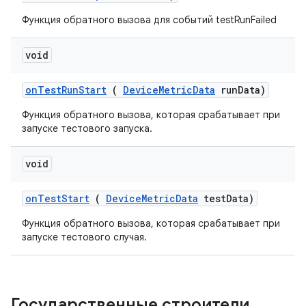
Функция обратного вызова для событий testRunFailed
void
on
Test
Run
Start
(
Device
Metric
Data
run
Data)
Функция обратного вызова, которая срабатывает при
запуске тестового запуска.
void
on
Test
Start
(
Device
Metric
Data
test
Data)
Функция обратного вызова, которая срабатывает при
запуске тестового случая.
Государственные строители