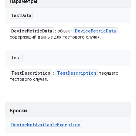
Параметры
test
Data
Device
Metric
Data
Device
Metric
Data
: объект
,
содержащий данные для тестового случая.
test
Test
Description
Test
Description
:
текущего
тестового случая.
Броски
Device
Not
Available
Exception