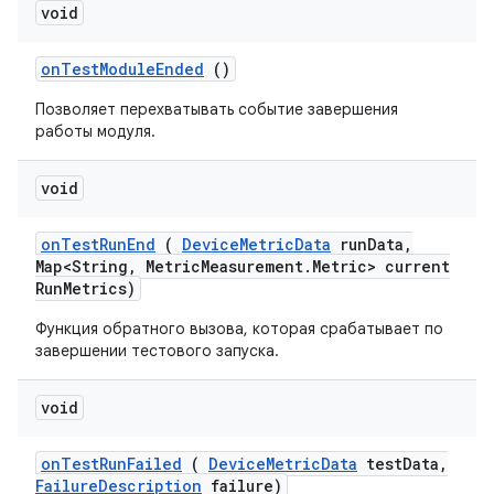
void
on
Test
Module
Ended
()
Позволяет перехватывать событие завершения
работы модуля.
void
on
Test
Run
End
(
Device
Metric
Data
run
Data
,
Map<String
,
Metric
Measurement
.
Metric> current
Run
Metrics)
Функция обратного вызова, которая срабатывает по
завершении тестового запуска.
void
on
Test
Run
Failed
(
Device
Metric
Data
test
Data
,
Failure
Description
failure)