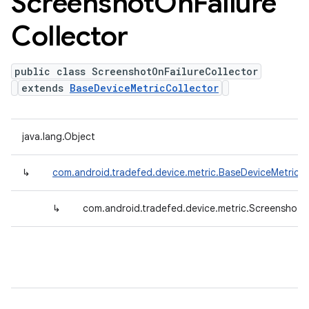
Screenshot
On
Failure
Collector
public class ScreenshotOnFailureCollector
extends
BaseDeviceMetricCollector
java.lang.Object
↳
com.android.tradefed.device.metric.BaseDeviceMetricCo
↳
com.android.tradefed.device.metric.ScreenshotOn