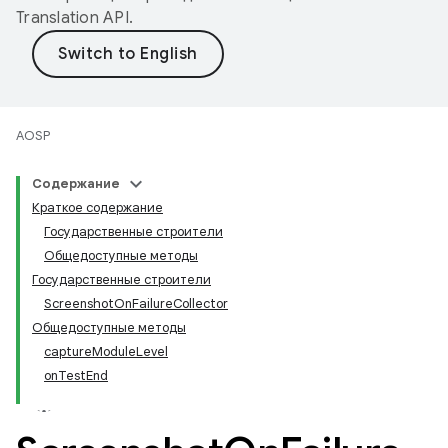
Translation API
.
AOSP
Содержание
Краткое содержание
Государственные строители
Общедоступные методы
Государственные строители
ScreenshotOnFailureCollector
Общедоступные методы
captureModuleLevel
onTestEnd