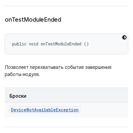
on
Test
Module
Ended
public void onTestModuleEnded ()
Позволяет перехватывать событие завершения
работы модуля.
Броски
Device
Not
Available
Exception