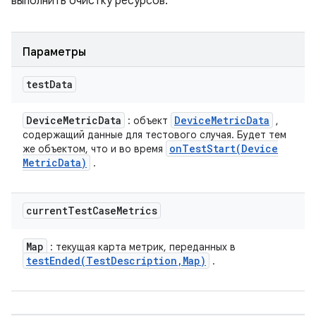
выполнить очистку ресурсов.
Параметры
test
Data
Device
Metric
Data
Device
Metric
Data
: объект
,
содержащий данные для тестового случая. Будет тем
onTestStart(
Device
же объектом, что и во время
Metric
Data)
.
current
Test
Case
Metrics
Map
: текущая карта метрик, переданных в
testEnded(
Test
Description
,
Map)
.