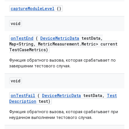
capture
Module
Level
()
void
on
Test
End
(
Device
Metric
Data
test
Data
,
Map<String
,
Metric
Measurement
.
Metric> current
Test
Case
Metrics)
Функция обратного вызова, которая срабатывает по
завершении тестового случая.
void
on
Test
Fail
(
Device
Metric
Data
test
Data
,
Test
Description
test)
Функция обратного вызова, которая срабатывает при
неудачном выполнении тестового случая.