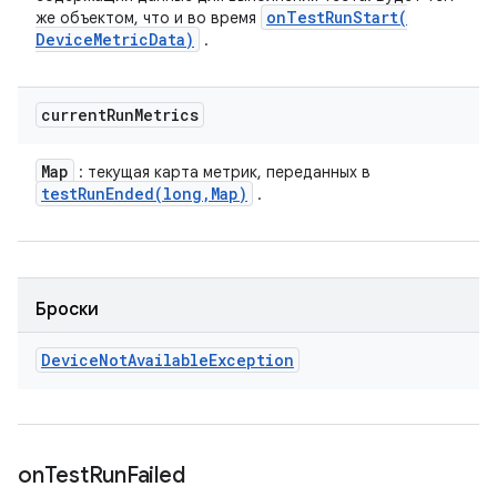
onTestRunStart(
же объектом, что и во время
Device
Metric
Data)
.
current
Run
Metrics
Map
: текущая карта метрик, переданных в
testRunEnded(
long
,
Map)
.
Броски
Device
Not
Available
Exception
on
Test
Run
Failed