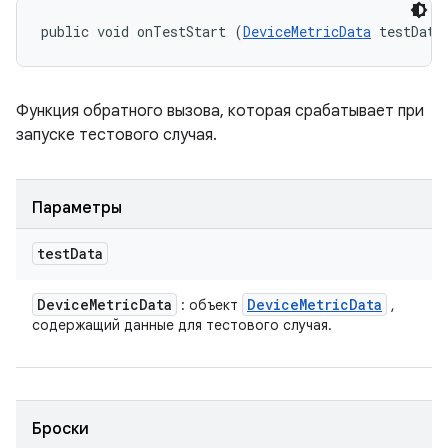
public void onTestStart (
DeviceMetricData
 testData
Функция обратного вызова, которая срабатывает при
запуске тестового случая.
Параметры
test
Data
Device
Metric
Data
Device
Metric
Data
: объект
,
содержащий данные для тестового случая.
Броски