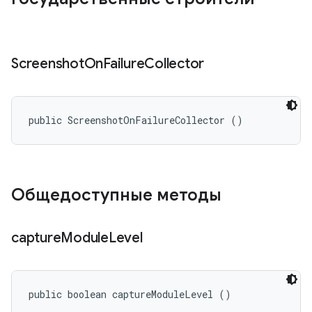
Screenshot
On
Failure
Collector
public ScreenshotOnFailureCollector ()
Общедоступные методы
capture
Module
Level
public boolean captureModuleLevel ()