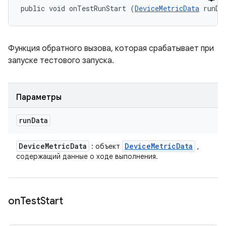
public void onTestRunStart (
DeviceMetricData
 runDa
Функция обратного вызова, которая срабатывает при
запуске тестового запуска.
Параметры
run
Data
Device
Metric
Data
Device
Metric
Data
: объект
,
содержащий данные о ходе выполнения.
on
Test
Start