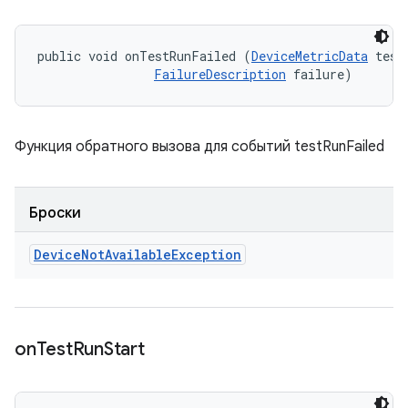
public void onTestRunFailed (
DeviceMetricData
 testD
FailureDescription
 failure)
Функция обратного вызова для событий testRunFailed
Броски
Device
Not
Available
Exception
on
Test
Run
Start