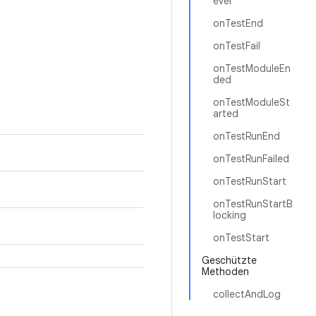
evel
onTestEnd
onTestFail
onTestModuleEn
ded
onTestModuleSt
arted
onTestRunEnd
onTestRunFailed
onTestRunStart
onTestRunStartB
locking
onTestStart
Geschützte
Methoden
collectAndLog