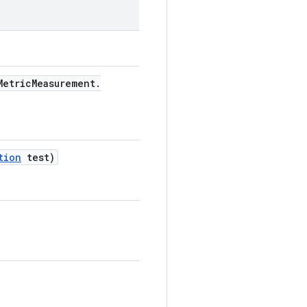
etric
Measurement
.
tion
test)