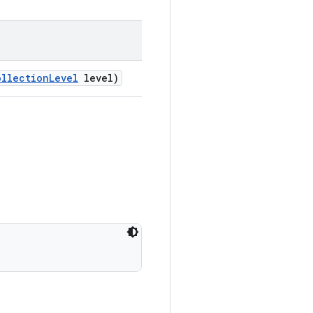
ollection
Level
level)