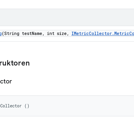
g
(String test
Name
,
int size
,
IMetric
Collector
.
Metric
C
truktoren
ector
eCollector ()