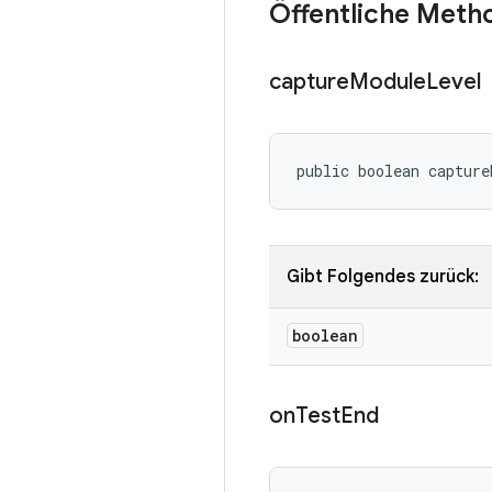
Öffentliche Meth
capture
Module
Level
public boolean capture
Gibt Folgendes zurück:
boolean
on
Test
End