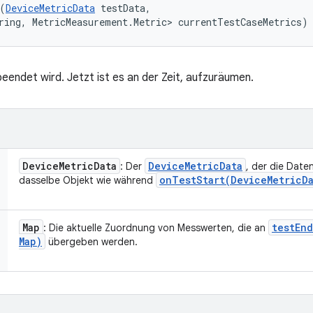
(
DeviceMetricData
 testData, 

ring, MetricMeasurement.Metric> currentTestCaseMetrics)
beendet wird. Jetzt ist es an der Zeit, aufzuräumen.
Device
Metric
Data
Device
Metric
Data
: Der
, der die Daten
onTestStart(
Device
Metric
D
dasselbe Objekt wie während
Map
testEn
: Die aktuelle Zuordnung von Messwerten, die an
Map)
übergeben werden.