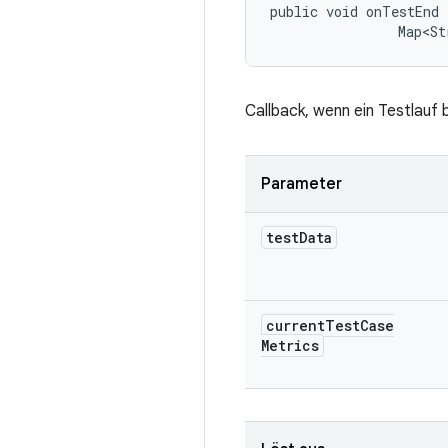
public void onTestEnd 
                Map<St
Callback, wenn ein Testlauf 
Parameter
test
Data
current
Test
Case
Metrics