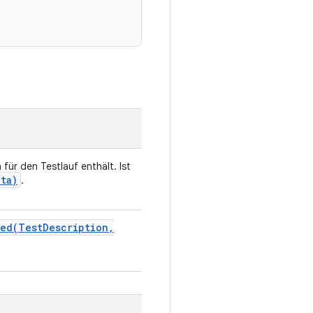
 für den Testlauf enthält. Ist
ata)
.
ded(
Test
Description
,