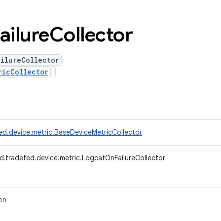
ailure
Collector
ilureCollector
ricCollector
ed.device.metric.BaseDeviceMetricCollector
d.tradefed.device.metric.LogcatOnFailureCollector
en