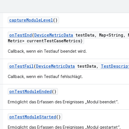
capture
Module
Level
()
on
Test
End
(
Device
Metric
Data
test
Data
,
Map<String
,
M
Metric> current
Test
Case
Metrics)
Callback, wenn ein Testlauf beendet wird.
on
Test
Fail
(
Device
Metric
Data
test
Data
,
Test
Descrip
Callback, wenn ein Testlauf fehlschlägt.
on
Test
Module
Ended
()
Ermöglicht das Erfassen des Ereignisses „Modul beendet“.
on
Test
Module
Started
()
Ermöglicht das Erfassen des Ereignisses „Modul gestartet“.