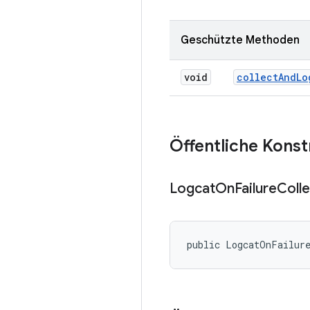
Geschützte Methoden
void
collect
And
Lo
Öffentliche Kons
Logcat
On
Failure
Coll
public LogcatOnFailur