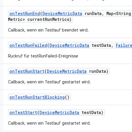
on
Test
Run
End
(
Device
Metric
Data
run
Data
,
Map<String
Metric> current
Run
Metrics)
Callback, wenn ein Testlauf beendet wird.
on
Test
Run
Failed
(
Device
Metric
Data
test
Data
,
Failur
Rückruf für testRunFailed-Ereignisse
on
Test
Run
Start
(
Device
Metric
Data
run
Data)
Callback, wenn ein Testlauf gestartet wird.
on
Test
Run
Start
Blocking
()
on
Test
Start
(
Device
Metric
Data
test
Data)
Callback, wenn ein Testlauf gestartet wird.