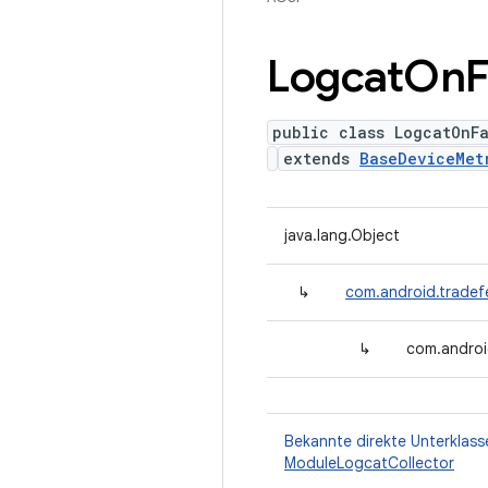
Logcat
On
F
public class LogcatOnFa
extends
BaseDeviceMet
java.lang.Object
↳
com.android.tradef
↳
com.androi
Bekannte direkte Unterklass
ModuleLogcatCollector