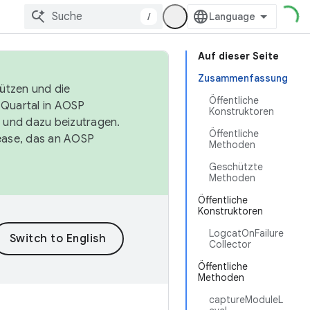
/
Auf dieser Seite
Zusammenfassung
tützen und die
Öffentliche
. Quartal in AOSP
Konstruktoren
 und dazu beizutragen.
Öffentliche
ease, das an AOSP
Methoden
Geschützte
Methoden
Öffentliche
Konstruktoren
LogcatOnFailure
Collector
Öffentliche
Methoden
captureModuleL