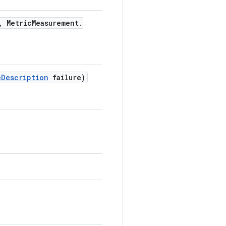
,
Metric
Measurement
.
e
Description
failure)