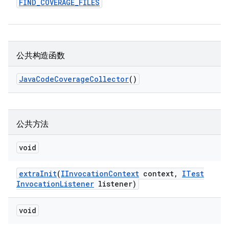
FIND
_
COVERAGE
_
FILES
公共构造函数
Java
Code
Coverage
Collector
()
公共方法
void
extra
Init
(
IInvocation
Context
context
,
ITest
Invocation
Listener
listener)
void