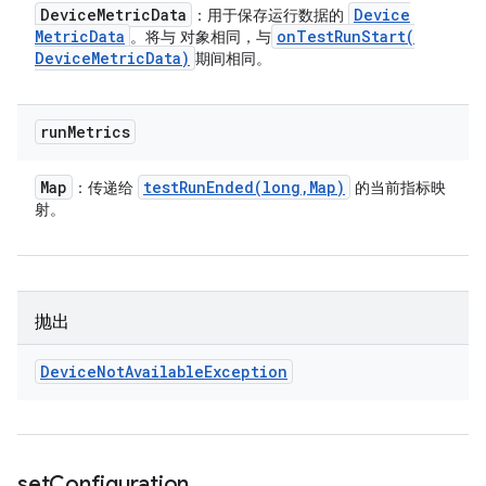
Device
Metric
Data
Device
：用于保存运行数据的
Metric
Data
onTestRunStart(
。将与 对象相同，与
Device
Metric
Data)
期间相同。
run
Metrics
Map
testRunEnded(
long
,
Map)
：传递给
的当前指标映
射。
抛出
Device
Not
Available
Exception
set
Configuration