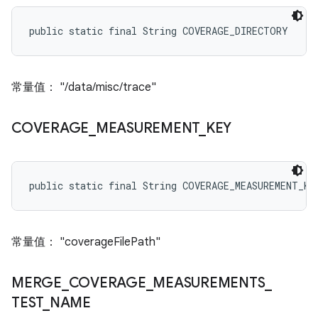
public static final String COVERAGE_DIRECTORY
常量值： "/data/misc/trace"
COVERAGE
_
MEASUREMENT
_
KEY
public static final String COVERAGE_MEASUREMENT_KE
常量值： "coverageFilePath"
MERGE
_
COVERAGE
_
MEASUREMENTS
_
TEST
_
NAME