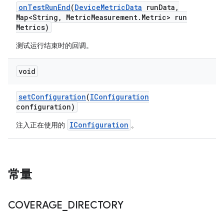
on
Test
Run
End
(
Device
Metric
Data
run
Data
,
Map<String
,
Metric
Measurement
.
Metric> run
Metrics)
测试运行结束时的回调。
void
set
Configuration
(
IConfiguration
configuration)
IConfiguration
注入正在使用的
。
常量
COVERAGE
_
DIRECTORY