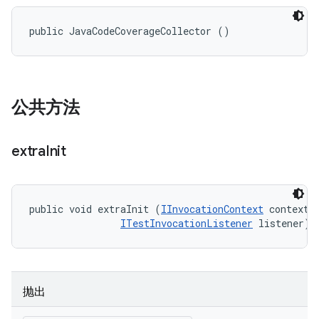
public JavaCodeCoverageCollector ()
公共方法
extra
Init
public void extraInit (
IInvocationContext
 context, 
ITestInvocationListener
 listener)
抛出