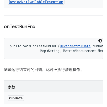
Device
Not
Available
Exception
on
Test
Run
End
public void onTestRunEnd (
DeviceMetricData
 runData,
                Map<String, MetricMeasurement.Metr
测试运行结束时的回调。此时应执行清理操作。
参数
run
Data