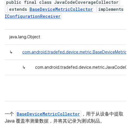
public final class JavaCodeCoverageCollector
extends
BaseDeviceMetricCollector
implements
IConfigurationReceiver
java.lang.Object
↳
com.android.tradefed.device.metric.BaseDeviceMetricCo
↳
com.android.tradefed.device.metric.JavaCodeCo
一个
BaseDeviceMetricCollector
，用于从设备中提取
Java 覆盖率测量数据，并将其记录为测试制品。