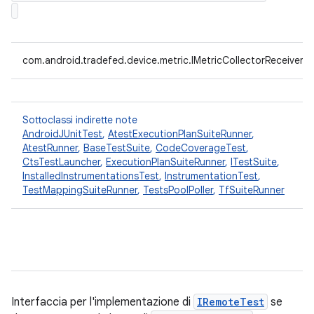
com.android.tradefed.device.metric.IMetricCollectorReceiver
Sottoclassi indirette note
AndroidJUnitTest
,
AtestExecutionPlanSuiteRunner
,
AtestRunner
,
BaseTestSuite
,
CodeCoverageTest
,
CtsTestLauncher
,
ExecutionPlanSuiteRunner
,
ITestSuite
,
InstalledInstrumentationsTest
,
InstrumentationTest
,
TestMappingSuiteRunner
,
TestsPoolPoller
,
TfSuiteRunner
Interfaccia per l'implementazione di
IRemoteTest
se