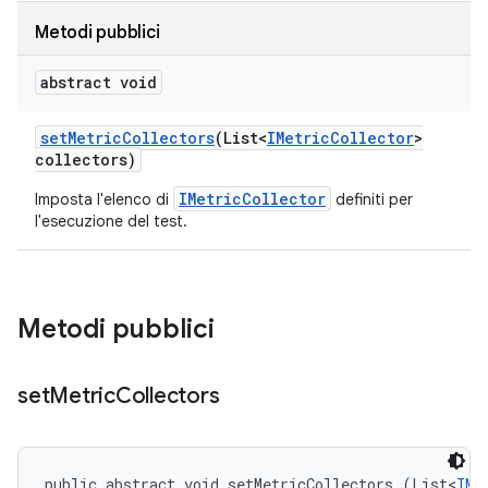
Metodi pubblici
abstract void
set
Metric
Collectors
(List<
IMetric
Collector
>
collectors)
IMetricCollector
Imposta l'elenco di
definiti per
l'esecuzione del test.
Metodi pubblici
set
Metric
Collectors
public abstract void setMetricCollectors (List<
IMe