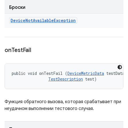
Броски
Device
Not
Available
Exception
on
Test
Fail
public void onTestFail (
DeviceMetricData
 testData, 
TestDescription
 test)
Функция обратного вызова, которая срабатывает при
неудачном выполнении тестового случая.