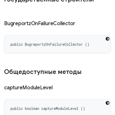
Bugreportz
On
Failure
Collector
public BugreportzOnFailureCollector ()
Общедоступные методы
capture
Module
Level
public boolean captureModuleLevel ()