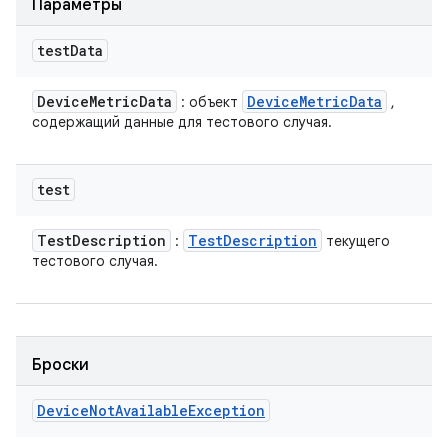
Параметры
test
Data
Device
Metric
Data
Device
Metric
Data
: объект
,
содержащий данные для тестового случая.
test
Test
Description
Test
Description
:
текущего
тестового случая.
Броски
Device
Not
Available
Exception