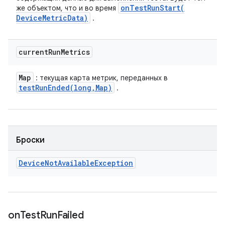
onTestRunStart(
же объектом, что и во время
Device
Metric
Data)
.
current
Run
Metrics
Map
: текущая карта метрик, переданных в
testRunEnded(
long
,
Map)
.
Броски
Device
Not
Available
Exception
on
Test
Run
Failed