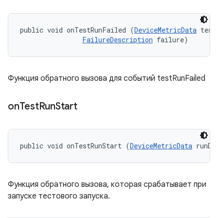
public void onTestRunFailed (
DeviceMetricData
 testD
FailureDescription
 failure)
Функция обратного вызова для событий testRunFailed
on
Test
Run
Start
public void onTestRunStart (
DeviceMetricData
 runDa
Функция обратного вызова, которая срабатывает при
запуске тестового запуска.