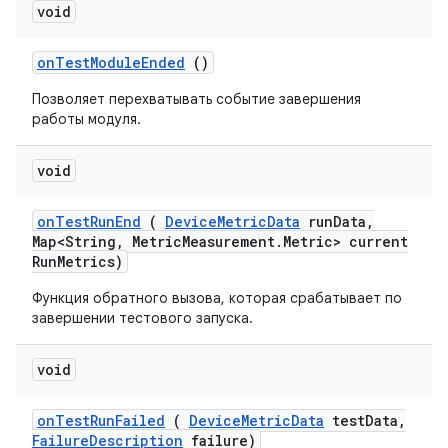
void
on
Test
Module
Ended
()
Позволяет перехватывать событие завершения
работы модуля.
void
on
Test
Run
End
(
Device
Metric
Data
run
Data
,
Map<String
,
Metric
Measurement
.
Metric> current
Run
Metrics)
Функция обратного вызова, которая срабатывает по
завершении тестового запуска.
void
on
Test
Run
Failed
(
Device
Metric
Data
test
Data
,
Failure
Description
failure)