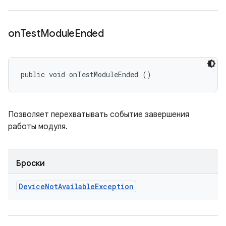
on
Test
Module
Ended
public void onTestModuleEnded ()
Позволяет перехватывать событие завершения
работы модуля.
Броски
Device
Not
Available
Exception