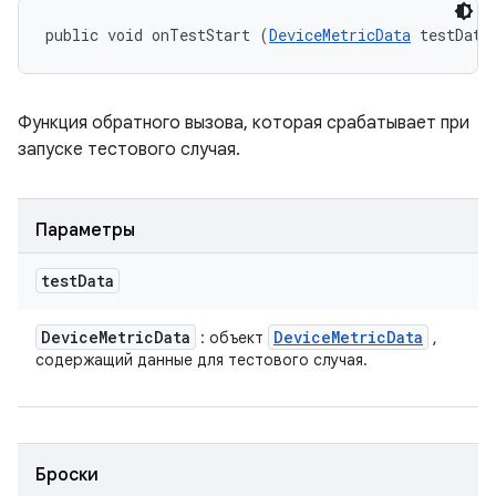
public void onTestStart (
DeviceMetricData
 testData
Функция обратного вызова, которая срабатывает при
запуске тестового случая.
Параметры
test
Data
Device
Metric
Data
Device
Metric
Data
: объект
,
содержащий данные для тестового случая.
Броски