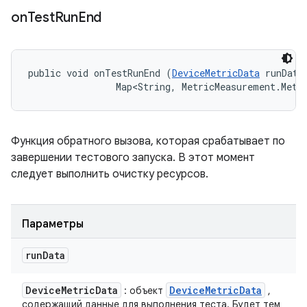
on
Test
Run
End
public void onTestRunEnd (
DeviceMetricData
 runData,
                Map<String, MetricMeasurement.Metr
Функция обратного вызова, которая срабатывает по
завершении тестового запуска. В этот момент
следует выполнить очистку ресурсов.
Параметры
run
Data
Device
Metric
Data
Device
Metric
Data
: объект
,
содержащий данные для выполнения теста. Будет тем