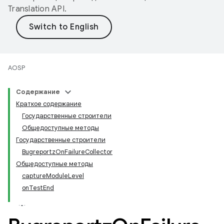
Translation API
.
AOSP
Содержание
Краткое содержание
Государственные строители
Общедоступные методы
Государственные строители
BugreportzOnFailureCollector
Общедоступные методы
captureModuleLevel
onTestEnd