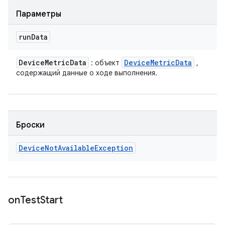
Параметры
run
Data
Device
Metric
Data
Device
Metric
Data
: объект
,
содержащий данные о ходе выполнения.
Броски
Device
Not
Available
Exception
on
Test
Start