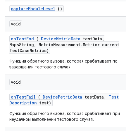
capture
Module
Level
()
void
on
Test
End
(
Device
Metric
Data
test
Data
,
Map<String
,
Metric
Measurement
.
Metric> current
Test
Case
Metrics)
Функция обратного вызова, которая срабатывает по
завершении тестового случая.
void
on
Test
Fail
(
Device
Metric
Data
test
Data
,
Test
Description
test)
Функция обратного вызова, которая срабатывает при
неудачном выполнении тестового случая.