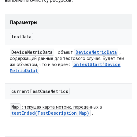
выполнить очистку ресурсов.
Параметры
test
Data
Device
Metric
Data
Device
Metric
Data
: объект
,
содержащий данные для тестового случая. Будет тем
onTestStart(
Device
же объектом, что и во время
Metric
Data)
.
current
Test
Case
Metrics
Map
: текущая карта метрик, переданных в
testEnded(
Test
Description
,
Map)
.