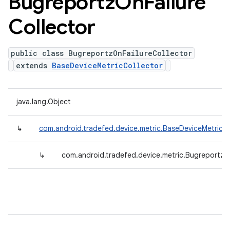
Bugreportz
On
Failure
Collector
public class BugreportzOnFailureCollector
extends
BaseDeviceMetricCollector
java.lang.Object
↳
com.android.tradefed.device.metric.BaseDeviceMetricCo
↳
com.android.tradefed.device.metric.BugreportzOn