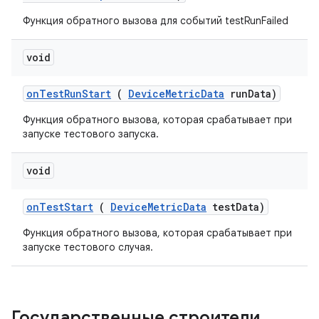
Функция обратного вызова для событий testRunFailed
void
on
Test
Run
Start
(
Device
Metric
Data
run
Data)
Функция обратного вызова, которая срабатывает при
запуске тестового запуска.
void
on
Test
Start
(
Device
Metric
Data
test
Data)
Функция обратного вызова, которая срабатывает при
запуске тестового случая.
Государственные строители