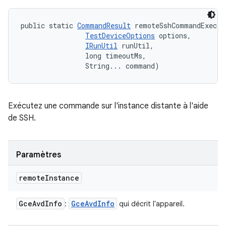
public static 
CommandResult
 remoteSshCommandExec (
TestDeviceOptions
 options, 

IRunUtil
 runUtil, 

                long timeoutMs, 

                String... command)
Exécutez une commande sur l'instance distante à l'aide
de SSH.
Paramètres
remote
Instance
Gce
Avd
Info
Gce
Avd
Info
:
qui décrit l'appareil.