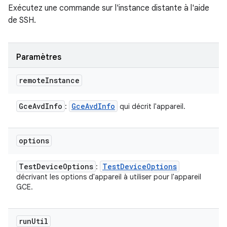
Exécutez une commande sur l'instance distante à l'aide
de SSH.
Paramètres
remote
Instance
Gce
Avd
Info
Gce
Avd
Info
:
qui décrit l'appareil.
options
Test
Device
Options
Test
Device
Options
:
décrivant les options d'appareil à utiliser pour l'appareil
GCE.
run
Util