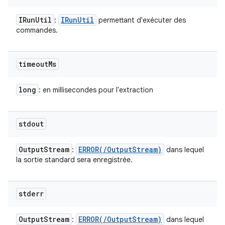
IRun
Util
IRun
Util
:
permettant d'exécuter des
commandes.
timeout
Ms
long
: en millisecondes pour l'extraction
stdout
Output
Stream
ERROR(
/
Output
Stream)
:
dans lequel
la sortie standard sera enregistrée.
stderr
Output
Stream
ERROR(
/
Output
Stream)
:
dans lequel