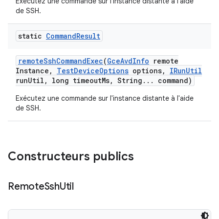
Exécutez une commande sur l'instance distante à l'aide
de SSH.
static
Command
Result
remote
Ssh
Command
Exec
(
Gce
Avd
Info
remote
Instance
,
Test
Device
Options
options
,
IRun
Util
run
Util
,
long timeout
Ms
,
String
.
.
.
command)
Exécutez une commande sur l'instance distante à l'aide
de SSH.
Constructeurs publics
Remote
Ssh
Util