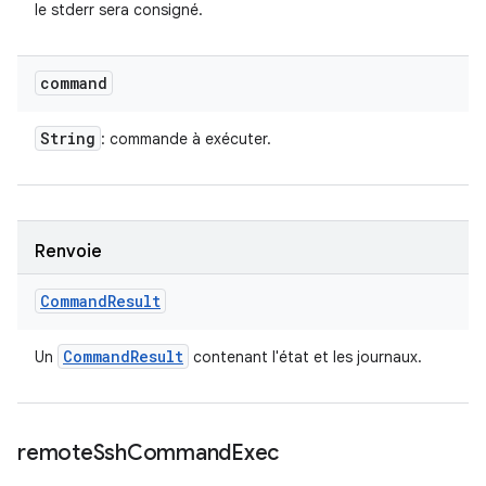
le stderr sera consigné.
command
String
: commande à exécuter.
Renvoie
Command
Result
Command
Result
Un
contenant l'état et les journaux.
remote
Ssh
Command
Exec