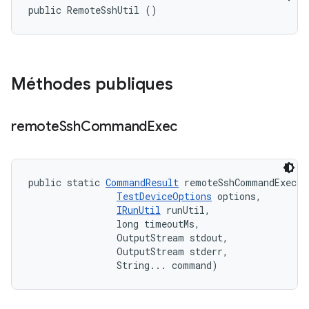
public RemoteSshUtil ()
Méthodes publiques
remote
Ssh
Command
Exec
public static 
CommandResult
 remoteSshCommandExec (
TestDeviceOptions
 options, 

IRunUtil
 runUtil, 

                long timeoutMs, 

                OutputStream stdout, 

                OutputStream stderr, 

                String... command)