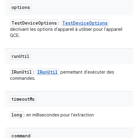
options
Test
Device
Options
Test
Device
Options
:
décrivant les options d'appareil à utiliser pour l'appareil
GCE.
run
Util
IRun
Util
IRun
Util
:
permettant d'exécuter des
commandes.
timeout
Ms
long
: en millisecondes pour l'extraction
command