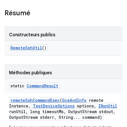
Résumé
Constructeurs publics
Remote
Ssh
Util
()
Méthodes publiques
static
Command
Result
remote
Ssh
Command
Exec
(
Gce
Avd
Info
remote
Instance
,
Test
Device
Options
options
,
IRun
Util
run
Util
,
long timeout
Ms
,
Output
Stream stdout
,
Output
Stream stderr
,
String
.
.
.
command)