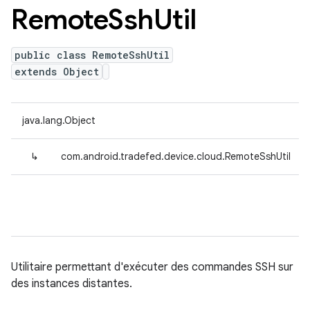
Remote
Ssh
Util
public class RemoteSshUtil
extends Object
java.lang.Object
↳
com.android.tradefed.device.cloud.RemoteSshUtil
Utilitaire permettant d'exécuter des commandes SSH sur
des instances distantes.