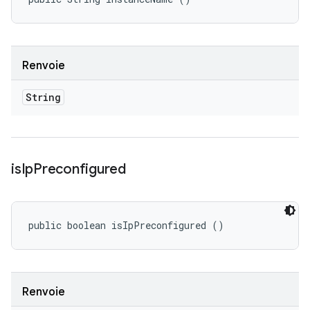
Renvoie
String
is
Ip
Preconfigured
public boolean isIpPreconfigured ()
Renvoie