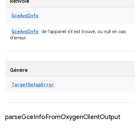
Renvoie
Gce
Avd
Info
Gce
Avd
Info
de l'appareil s'il est trouvé, ou null en cas
d'erreur.
Génère
Target
Setup
Error
parse
Gce
Info
From
Oxygen
Client
Output