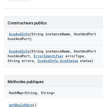
Constructeurs publics
Gce
Avd
Info
(String instance
Name
,
Host
And
Port
host
And
Port)
Gce
Avd
Info
(String instance
Name
,
Host
And
Port
host
And
Port
,
Error
Identifier
error
Type
,
String errors
,
Gce
Avd
Info
.
Gce
Status
status)
Méthodes publiques
Hash
Map<String
,
String>
get
Build
Vars
()