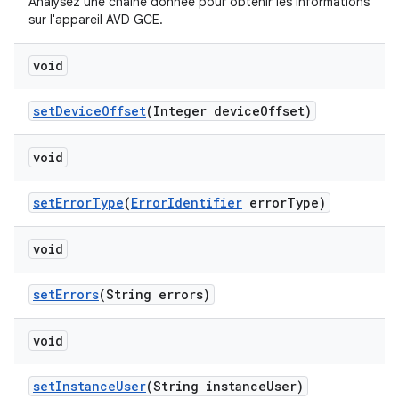
Analysez une chaîne donnée pour obtenir les informations
sur l'appareil AVD GCE.
void
set
Device
Offset
(Integer device
Offset)
void
set
Error
Type
(
Error
Identifier
error
Type)
void
set
Errors
(String errors)
void
set
Instance
User
(String instance
User)