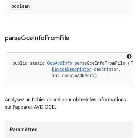
boolean
parse
Gce
Info
From
File
public static 
GceAvdInfo
 parseGceInfoFromFile (Fil
DeviceDescriptor
 descriptor, 

                int remoteAdbPort)
Analysez un fichier donné pour obtenir les informations
sur l'appareil AVD GCE.
Paramètres