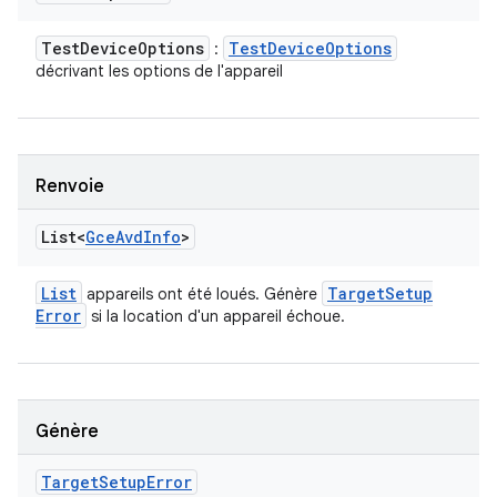
Test
Device
Options
Test
Device
Options
:
décrivant les options de l'appareil
Renvoie
List<
Gce
Avd
Info
>
List
Target
Setup
appareils ont été loués. Génère
Error
si la location d'un appareil échoue.
Génère
Target
Setup
Error