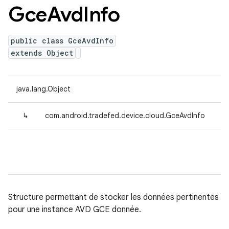
Gce
Avd
Info
public class GceAvdInfo
extends Object
java.lang.Object
↳
com.android.tradefed.device.cloud.GceAvdInfo
Structure permettant de stocker les données pertinentes
pour une instance AVD GCE donnée.