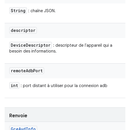
String
: chaîne JSON.
descriptor
Device
Descriptor
: descripteur de l'appareil qui a
besoin des informations.
remote
Adb
Port
int
: port distant à utiliser pour la connexion adb
Renvoie
Gce
Avd
Info