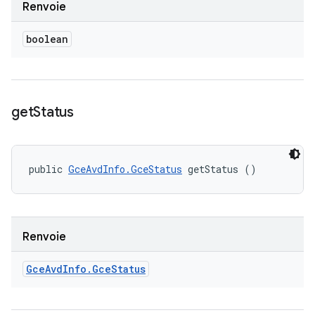
Renvoie
boolean
get
Status
public 
GceAvdInfo.GceStatus
 getStatus ()
Renvoie
Gce
Avd
Info
.
Gce
Status