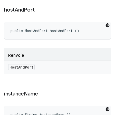
host
And
Port
public HostAndPort hostAndPort ()
Renvoie
Host
And
Port
instance
Name
public String instanceName ()