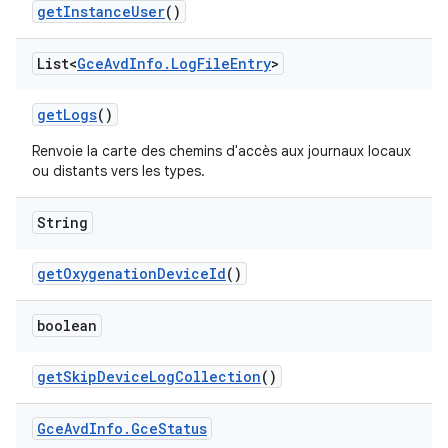
get
Instance
User
()
List<
Gce
Avd
Info
.
Log
File
Entry
>
get
Logs
()
Renvoie la carte des chemins d'accès aux journaux locaux
ou distants vers les types.
String
get
Oxygenation
Device
Id
()
boolean
get
Skip
Device
Log
Collection
()
Gce
Avd
Info
.
Gce
Status