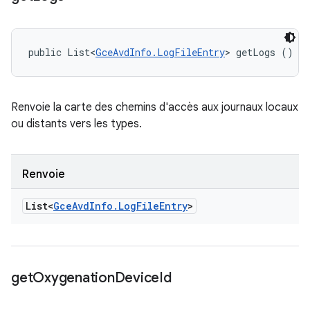
public List<
GceAvdInfo.LogFileEntry
> getLogs ()
Renvoie la carte des chemins d'accès aux journaux locaux
ou distants vers les types.
Renvoie
List<
Gce
Avd
Info
.
Log
File
Entry
>
get
Oxygenation
Device
Id