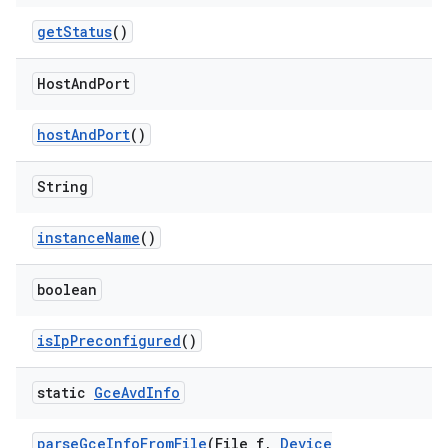
get
Status
()
Host
And
Port
host
And
Port
()
String
instance
Name
()
boolean
is
Ip
Preconfigured
()
static
Gce
Avd
Info
parse
Gce
Info
From
File
(File f
,
Device