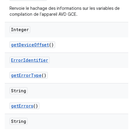
Renvoie le hachage des informations sur les variables de
compilation de l'appareil AVD GCE.
Integer
get
Device
Offset
()
Error
Identifier
get
Error
Type
()
String
get
Errors
()
String