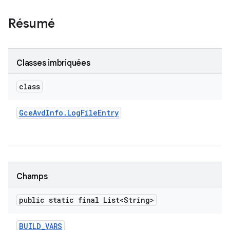
Résumé
Classes imbriquées
class
Gce
Avd
Info
.
Log
File
Entry
Champs
public static final List<String>
BUILD
_
VARS