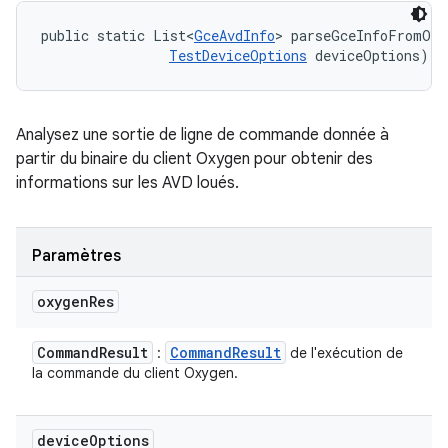
public static List<
GceAvdInfo
> parseGceInfoFromOxy
TestDeviceOptions
 deviceOptions)
Analysez une sortie de ligne de commande donnée à
partir du binaire du client Oxygen pour obtenir des
informations sur les AVD loués.
Paramètres
oxygen
Res
Command
Result
Command
Result
:
de l'exécution de
la commande du client Oxygen.
device
Options