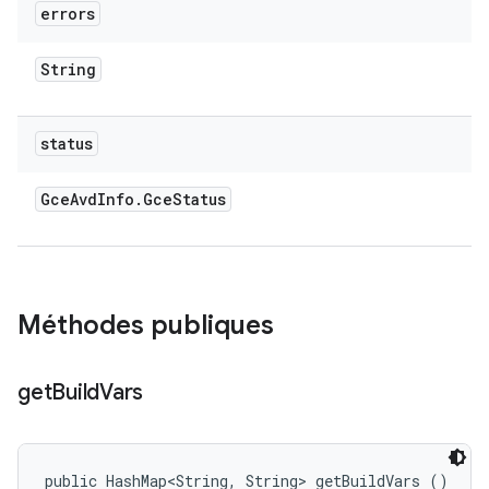
errors
String
status
Gce
Avd
Info
.
Gce
Status
Méthodes publiques
get
Build
Vars
public HashMap<String, String> getBuildVars ()