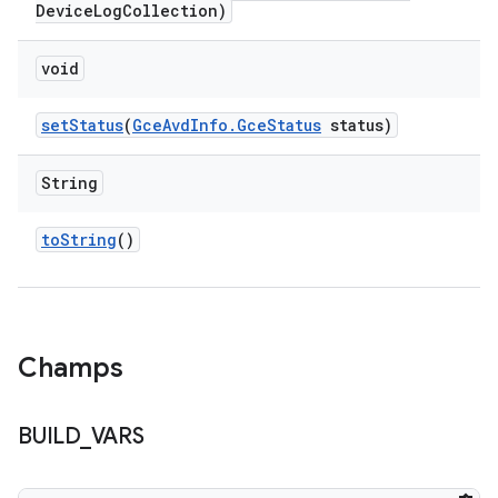
Device
Log
Collection)
void
set
Status
(
Gce
Avd
Info
.
Gce
Status
status)
String
to
String
()
Champs
BUILD
_
VARS