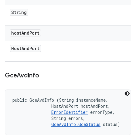
String
host
And
Port
Host
And
Port
Gce
Avd
Info
public GceAvdInfo (String instanceName, 

                HostAndPort hostAndPort, 

ErrorIdentifier
 errorType, 

                String errors, 

GceAvdInfo.GceStatus
 status)