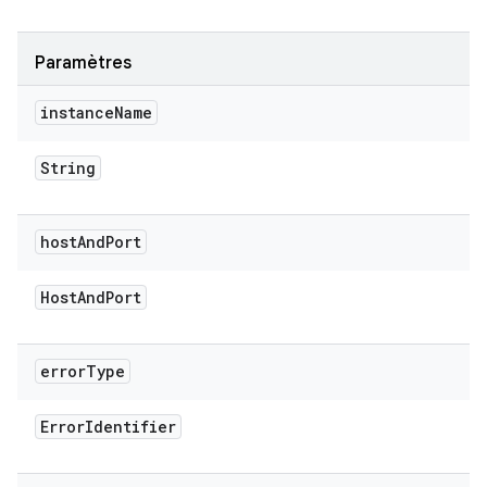
Paramètres
instance
Name
String
host
And
Port
Host
And
Port
error
Type
Error
Identifier