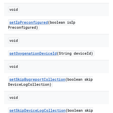
void
set
Ip
Preconfigured
(boolean is
Ip
Preconfigured)
void
set
Oxygenation
Device
Id
(String device
Id)
void
set
Skip
Bugreport
Collection
(boolean skip
Device
Log
Collection)
void
set
Skip
Device
Log
Collection
(boolean skip