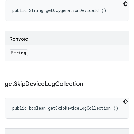
public String getOxygenationDeviceId ()
Renvoie
String
get
Skip
Device
Log
Collection
public boolean getSkipDeviceLogCollection ()