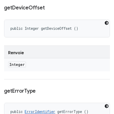
get
Device
Offset
public Integer getDeviceOffset ()
Renvoie
Integer
get
Error
Type
public 
ErrorIdentifier
 getErrorType ()