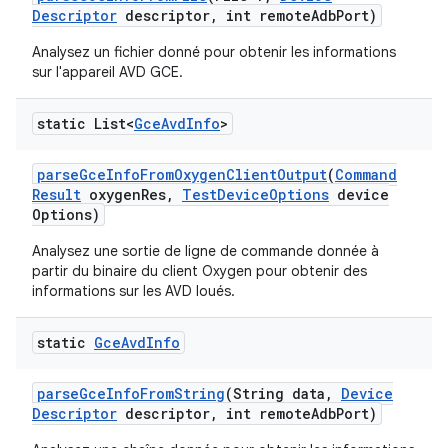
Descriptor
descriptor
,
int remote
Adb
Port)
Analysez un fichier donné pour obtenir les informations
sur l'appareil AVD GCE.
static List<
Gce
Avd
Info
>
parse
Gce
Info
From
Oxygen
Client
Output
(
Command
Result
oxygen
Res
,
Test
Device
Options
device
Options)
Analysez une sortie de ligne de commande donnée à
partir du binaire du client Oxygen pour obtenir des
informations sur les AVD loués.
static
Gce
Avd
Info
parse
Gce
Info
From
String
(String data
,
Device
Descriptor
descriptor
,
int remote
Adb
Port)