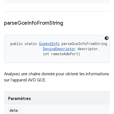
parse
Gce
Info
From
String
public static 
GceAvdInfo
 parseGceInfoFromString (St
DeviceDescriptor
 descriptor, 

                int remoteAdbPort)
Analysez une chaîne donnée pour obtenir les informations
sur l'appareil AVD GCE.
Paramètres
data