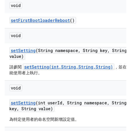
void
set
First
Bootloader
Reboot
()
void
set
Setting
(String namespace
,
String key
,
String
value)
setSetting(int,String,String,String)
請參閱
，並在系
統使用者上執行。
void
set
Setting
(int user
Id
,
String namespace
,
String
key
,
String value)
為特定使用者的命名空間新增設定值。