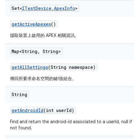
Set<
ITest
Device
.
Apex
Info
>
get
Active
Apexes
()
擷取裝置上啟用的 APEX 相關資訊。
Map<String
,
String>
get
All
Settings
(String namespace)
傳回所要求命名空間的鍵/值組合。
String
get
Android
Id
(int user
Id)
Find and return the android-id associated to a userId, null if
not found.