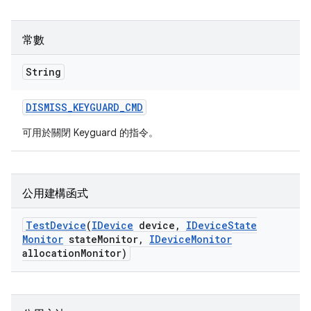
常數
String
DISMISS
_
KEYGUARD
_
CMD
可用於關閉 Keyguard 的指令。
公用建構函式
Test
Device
(
IDevice
device
,
IDevice
State
Monitor
state
Monitor
,
IDevice
Monitor
allocation
Monitor)