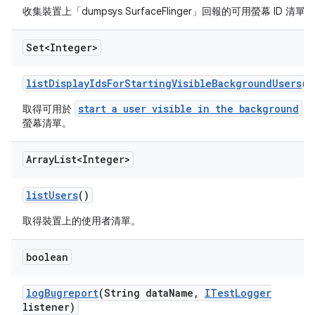
收集裝置上「dumpsys SurfaceFlinger」回報的可用螢幕 ID 清單。
Set<Integer>
list
Display
Ids
For
Starting
Visible
Background
Users
()
start a user visible in the background
取得可用於
的
螢幕清單。
Array
List<Integer>
list
Users
()
取得裝置上的使用者清單。
boolean
log
Bugreport
(String data
Name
,
ITest
Logger
listener)