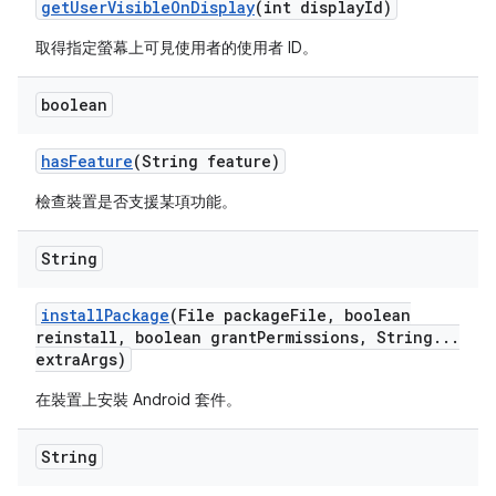
get
User
Visible
On
Display
(int display
Id)
取得指定螢幕上可見使用者的使用者 ID。
boolean
has
Feature
(String feature)
檢查裝置是否支援某項功能。
String
install
Package
(File package
File
,
boolean
reinstall
,
boolean grant
Permissions
,
String
.
.
.
extra
Args)
在裝置上安裝 Android 套件。
String