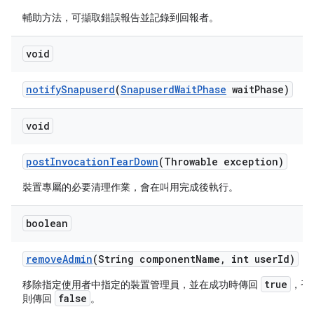
輔助方法，可擷取錯誤報告並記錄到回報者。
void
notify
Snapuserd
(
Snapuserd
Wait
Phase
wait
Phase)
void
post
Invocation
Tear
Down
(Throwable exception)
裝置專屬的必要清理作業，會在叫用完成後執行。
boolean
remove
Admin
(String component
Name
,
int user
Id)
true
移除指定使用者中指定的裝置管理員，並在成功時傳回
，否
false
則傳回
。