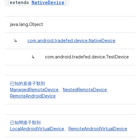
extends
NativeDevice
java.lang.Object
↳
com.android.tradefed.device.NativeDevice
↳
com.android.tradefed.device.TestDevice
已知的直接子類別
ManagedRemoteDevice
、
NestedRemoteDevice
、
RemoteAndroidDevice
已知間接子類別
LocalAndroidVirtualDevice
、
RemoteAndroidVirtualDevice