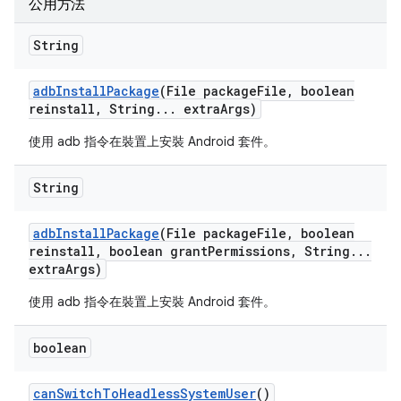
公用方法
String
adb
Install
Package
(File package
File
,
boolean
reinstall
,
String
.
.
.
extra
Args)
使用 adb 指令在裝置上安裝 Android 套件。
String
adb
Install
Package
(File package
File
,
boolean
reinstall
,
boolean grant
Permissions
,
String
.
.
.
extra
Args)
使用 adb 指令在裝置上安裝 Android 套件。
boolean
can
Switch
To
Headless
System
User
()