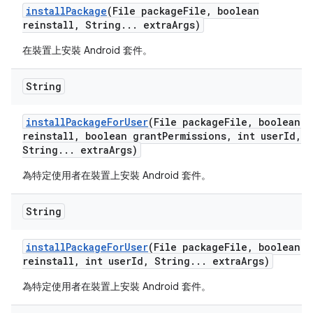
install
Package
(File package
File
,
boolean
reinstall
,
String
.
.
.
extra
Args)
在裝置上安裝 Android 套件。
String
install
Package
For
User
(File package
File
,
boolean
reinstall
,
boolean grant
Permissions
,
int user
Id
,
String
.
.
.
extra
Args)
為特定使用者在裝置上安裝 Android 套件。
String
install
Package
For
User
(File package
File
,
boolean
reinstall
,
int user
Id
,
String
.
.
.
extra
Args)
為特定使用者在裝置上安裝 Android 套件。