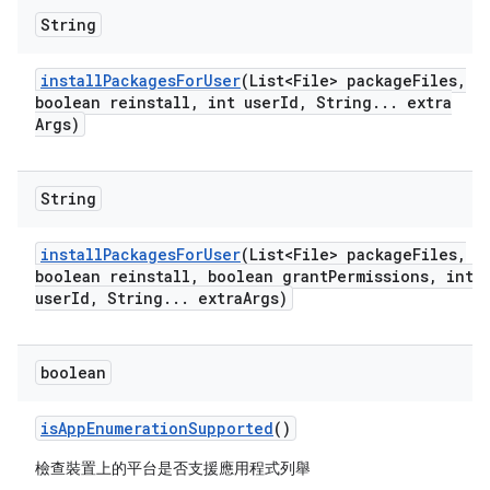
String
install
Packages
For
User
(List<File> package
Files
,
boolean reinstall
,
int user
Id
,
String
.
.
.
extra
Args)
String
install
Packages
For
User
(List<File> package
Files
,
boolean reinstall
,
boolean grant
Permissions
,
int
user
Id
,
String
.
.
.
extra
Args)
boolean
is
App
Enumeration
Supported
()
檢查裝置上的平台是否支援應用程式列舉