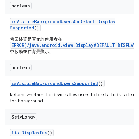
boolean
is
Visible
Background
Users
On
Default
Display
Supported
()
傳回裝置是否允許使用者在
ERROR(/java.android.view.Display#DEFAULT_DISPLAY)
中啟動並在背景顯示。
boolean
is
Visible
Background
Users
Supported
()
Returns whether the device allow users to be started visible in
the background.
Set<Long>
list
Display
Ids
()