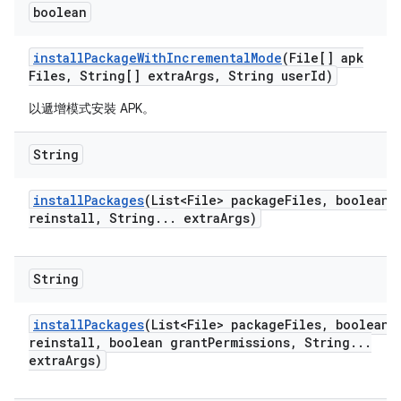
boolean
install
Package
With
Incremental
Mode
(File[] apk
Files
,
String[] extra
Args
,
String user
Id)
以遞增模式安裝 APK。
String
install
Packages
(List<File> package
Files
,
boolean
reinstall
,
String
.
.
.
extra
Args)
String
install
Packages
(List<File> package
Files
,
boolean
reinstall
,
boolean grant
Permissions
,
String
.
.
.
extra
Args)