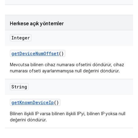
Herkese açık yöntemler
Integer
get
Device
Num
Offset
()
Mevcutsa bilinen cihaz numarası ofsetini döndürür, cihaz
numarası ofseti ayarlanmamışsa null değerini döndürür.
String
get
Known
Device
Ip
()
Bilinen ilişkili IP varsa bilinen ilişkili IP'yi, bilinen IP yoksa null
değerini döndürür.