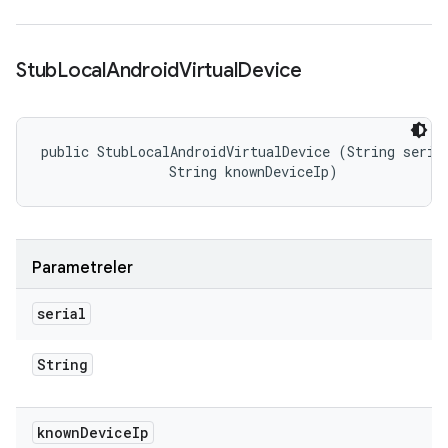
Stub
Local
Android
Virtual
Device
public StubLocalAndroidVirtualDevice (String serial
                String knownDeviceIp)
Parametreler
serial
String
known
Device
Ip