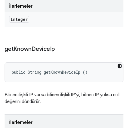
İlerlemeler
Integer
get
Known
Device
Ip
public String getKnownDeviceIp ()
Bilinen ilişkili IP varsa bilinen ilişkili IP'yi, bilinen IP yoksa null
değerini döndürür.
İlerlemeler