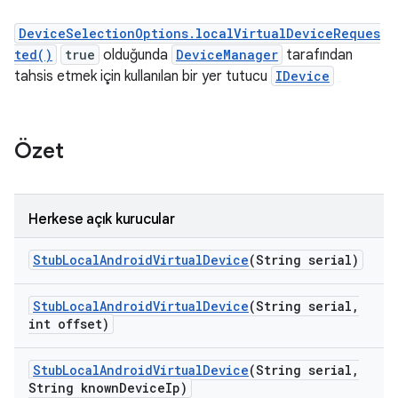
DeviceSelectionOptions.localVirtualDeviceReques
ted()
true
olduğunda
DeviceManager
tarafından
tahsis etmek için kullanılan bir yer tutucu
IDevice
Özet
Herkese açık kurucular
Stub
Local
Android
Virtual
Device
(String serial)
Stub
Local
Android
Virtual
Device
(String serial
,
int offset)
Stub
Local
Android
Virtual
Device
(String serial
,
String known
Device
Ip)