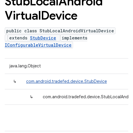
Stub
Local
Android
Virtual
Device
public class StubLocalAndroidVirtualDevice
extends
StubDevice
implements
IConfigurableVirtualDevice
java.lang.Object
↳
com.android.tradefed.device.StubDevice
↳
com.android.tradefed.device.StubLocalAndroi