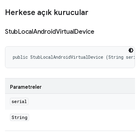
Herkese açık kurucular
Stub
Local
Android
Virtual
Device
public StubLocalAndroidVirtualDevice (String seria
Parametreler
serial
String