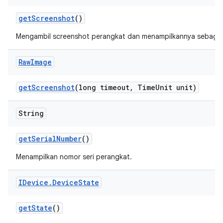
get
Screenshot
()
Mengambil screenshot perangkat dan menampilkannya sebaga
Raw
Image
get
Screenshot
(long timeout
,
Time
Unit unit)
String
get
Serial
Number
()
Menampilkan nomor seri perangkat.
IDevice
.
Device
State
get
State
()