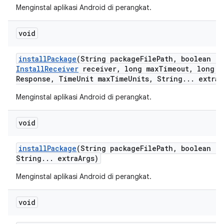
Menginstal aplikasi Android di perangkat.
void
install
Package
(String package
File
Path
,
boolean re
Install
Receiver
receiver
,
long max
Timeout
,
long m
Response
,
Time
Unit max
Time
Units
,
String
.
.
.
extra
A
Menginstal aplikasi Android di perangkat.
void
install
Package
(String package
File
Path
,
boolean re
String
.
.
.
extra
Args)
Menginstal aplikasi Android di perangkat.
void