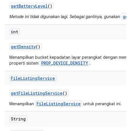
get
Battery
Level
()
get
Metode ini tidak digunakan lagi. Sebagai gantinya, gunakan
int
get
Density
()
Menampilkan bucket kepadatan layar perangkat dengan membac
PROP_DEVICE_DENSITY
properti sistem
.
File
Listing
Service
get
File
Listing
Service
()
FileListingService
Menampilkan
untuk perangkat ini.
String