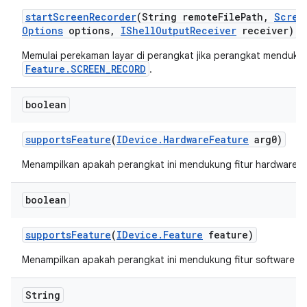
start
Screen
Recorder
(String remote
File
Path
,
Scree
Options
options
,
IShell
Output
Receiver
receiver)
Memulai perekaman layar di perangkat jika perangkat menduku
Feature.SCREEN_RECORD
.
boolean
supports
Feature
(
IDevice
.
Hardware
Feature
arg0)
Menampilkan apakah perangkat ini mendukung fitur hardware t
boolean
supports
Feature
(
IDevice
.
Feature
feature)
Menampilkan apakah perangkat ini mendukung fitur software te
String