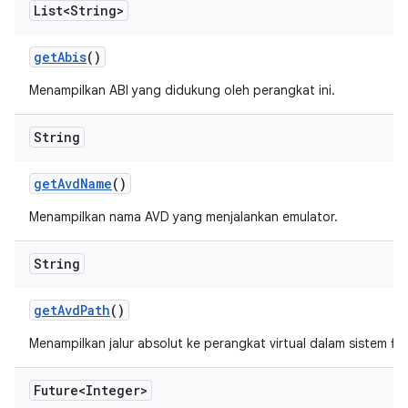
List<String>
get
Abis
()
Menampilkan ABI yang didukung oleh perangkat ini.
String
get
Avd
Name
()
Menampilkan nama AVD yang menjalankan emulator.
String
get
Avd
Path
()
Menampilkan jalur absolut ke perangkat virtual dalam sistem file
Future<Integer>