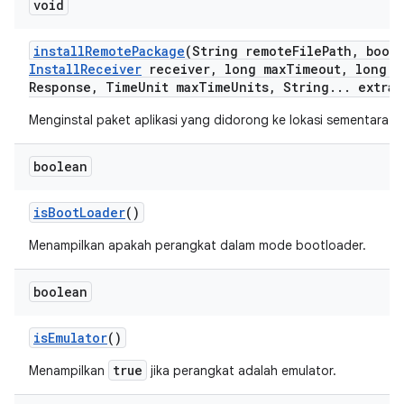
void
install
Remote
Package
(String remote
File
Path
,
boole
Install
Receiver
receiver
,
long max
Timeout
,
long m
Response
,
Time
Unit max
Time
Units
,
String
.
.
.
extra
A
Menginstal paket aplikasi yang didorong ke lokasi sementara d
boolean
is
Boot
Loader
()
Menampilkan apakah perangkat dalam mode bootloader.
boolean
is
Emulator
()
true
Menampilkan
jika perangkat adalah emulator.