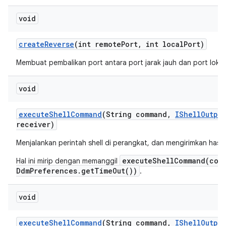
void
create
Reverse
(int remote
Port
,
int local
Port)
Membuat pembalikan port antara port jarak jauh dan port lokal
void
execute
Shell
Command
(String command
,
IShell
Output
receiver)
Menjalankan perintah shell di perangkat, dan mengirimkan hasi
executeShellCommand(com
Hal ini mirip dengan memanggil
DdmPreferences.getTimeOut())
.
void
execute
Shell
Command
(String command
,
IShell
Output