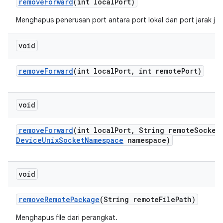
remove
Forward
(int local
Port)
Menghapus penerusan port antara port lokal dan port jarak jau
void
remove
Forward
(int local
Port
,
int remote
Port)
void
remove
Forward
(int local
Port
,
String remote
Socket
Device
Unix
Socket
Namespace
namespace)
void
remove
Remote
Package
(String remote
File
Path)
Menghapus file dari perangkat.