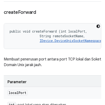
create
Forward
public void createForward (int localPort, 

                String remoteSocketName, 

IDevice.DeviceUnixSocketNamespace
 
Membuat penerusan port antara port TCP lokal dan Soket
Domain Unix jarak jauh.
Parameter
local
Port
int
: port lokal yang akan diteruskan