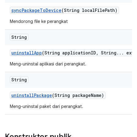
sync
Package
To
Device
(String local
File
Path)
Mendorong file ke perangkat
String
uninstall
App
(String application
ID
,
String
.
.
.
extr
Meng-uninstal aplikasi dari perangkat.
String
uninstall
Package
(String package
Name)
Meng-uninstal paket dari perangkat.
Konstruktor publik