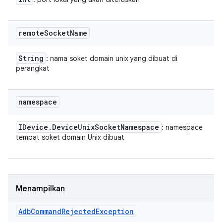
remote
Socket
Name
String
: nama soket domain unix yang dibuat di
perangkat
namespace
IDevice
.
Device
Unix
Socket
Namespace
: namespace
tempat soket domain Unix dibuat
Menampilkan
Adb
Command
Rejected
Exception