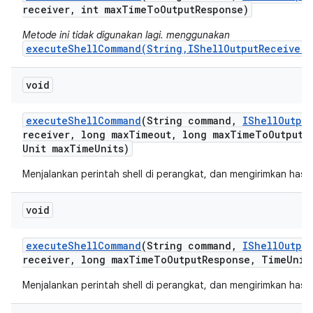
receiver
,
int max
Time
To
Output
Response)
Metode ini tidak digunakan lagi. menggunakan
executeShellCommand(String,IShellOutputReceiver,
void
execute
Shell
Command
(String command
,
IShell
Output
receiver
,
long max
Timeout
,
long max
Time
To
Output
R
Unit max
Time
Units)
Menjalankan perintah shell di perangkat, dan mengirimkan hasi
void
execute
Shell
Command
(String command
,
IShell
Output
receiver
,
long max
Time
To
Output
Response
,
Time
Unit
Menjalankan perintah shell di perangkat, dan mengirimkan hasi