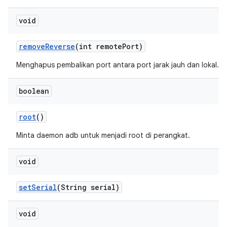
void
remove
Reverse
(int remote
Port)
Menghapus pembalikan port antara port jarak jauh dan lokal.
boolean
root
()
Minta daemon adb untuk menjadi root di perangkat.
void
set
Serial
(String serial)
void