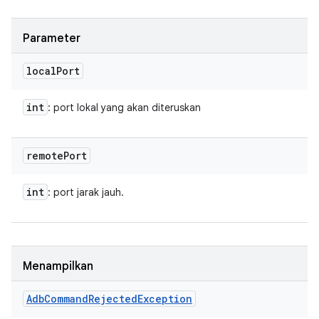
Parameter
local
Port
int
: port lokal yang akan diteruskan
remote
Port
int
: port jarak jauh.
Menampilkan
Adb
Command
Rejected
Exception