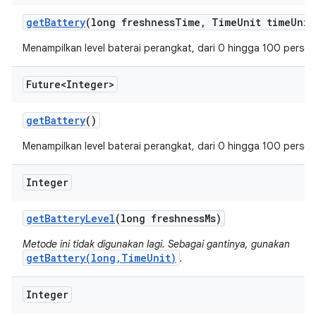
get
Battery
(long freshness
Time
,
Time
Unit time
Unit
Menampilkan level baterai perangkat, dari 0 hingga 100 persen
Future<Integer>
get
Battery
()
Menampilkan level baterai perangkat, dari 0 hingga 100 persen
Integer
get
Battery
Level
(long freshness
Ms)
Metode ini tidak digunakan lagi. Sebagai gantinya, gunakan
getBattery(long,TimeUnit)
.
Integer