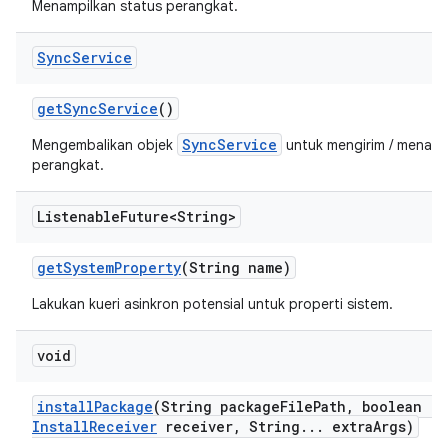
Menampilkan status perangkat.
Sync
Service
get
Sync
Service
()
SyncService
Mengembalikan objek
untuk mengirim / menarik 
perangkat.
Listenable
Future<String>
get
System
Property
(String name)
Lakukan kueri asinkron potensial untuk properti sistem.
void
install
Package
(String package
File
Path
,
boolean re
Install
Receiver
receiver
,
String
.
.
.
extra
Args)