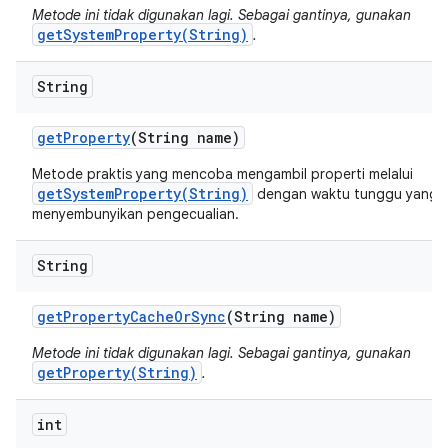
Metode ini tidak digunakan lagi. Sebagai gantinya, gunakan
getSystemProperty(String)
.
String
get
Property
(String name)
Metode praktis yang mencoba mengambil properti melalui
getSystemProperty(String)
dengan waktu tunggu yang s
menyembunyikan pengecualian.
String
get
Property
Cache
Or
Sync
(String name)
Metode ini tidak digunakan lagi. Sebagai gantinya, gunakan
getProperty(String)
.
int