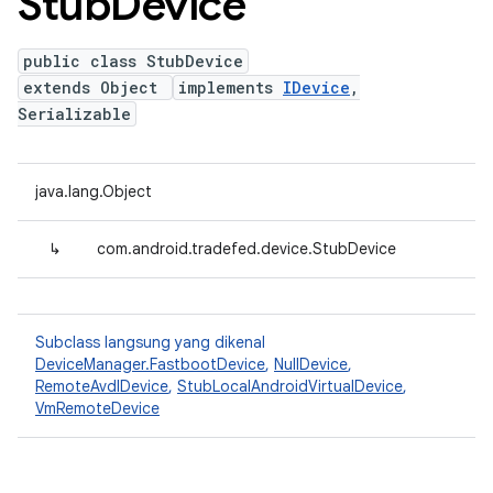
Stub
Device
public class StubDevice
extends Object
implements
IDevice
,
Serializable
java.lang.Object
↳
com.android.tradefed.device.StubDevice
Subclass langsung yang dikenal
DeviceManager.FastbootDevice
,
NullDevice
,
RemoteAvdIDevice
,
StubLocalAndroidVirtualDevice
,
VmRemoteDevice