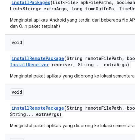
install
Packages
(List<File> apk
File
Paths
,
boolean r
List<String> extra
Args
,
long time
Out
In
Ms
,
Time
Uni
Menginstal aplikasi Android yang terdiri dari beberapa file APK
dan 0..n paket terpisah)
void
install
Remote
Package
(String remote
File
Path
,
boole
Install
Receiver
receiver
,
String
.
.
.
extra
Args)
Menginstal paket aplikasi yang didorong ke lokasi sementara d
void
install
Remote
Package
(String remote
File
Path
,
boole
String
.
.
.
extra
Args)
Menginstal paket aplikasi yang didorong ke lokasi sementara d