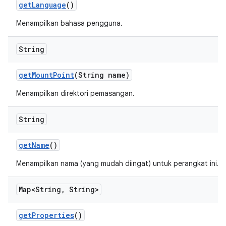
get
Language
()
Menampilkan bahasa pengguna.
String
get
Mount
Point
(String name)
Menampilkan direktori pemasangan.
String
get
Name
()
Menampilkan nama (yang mudah diingat) untuk perangkat ini.
Map<String
,
String>
get
Properties
()