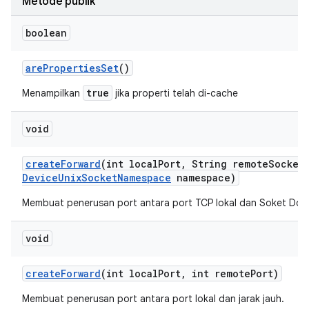
Metode publik
boolean
are
Properties
Set
()
true
Menampilkan
jika properti telah di-cache
void
create
Forward
(int local
Port
,
String remote
Socket
Device
Unix
Socket
Namespace
namespace)
Membuat penerusan port antara port TCP lokal dan Soket Domai
void
create
Forward
(int local
Port
,
int remote
Port)
Membuat penerusan port antara port lokal dan jarak jauh.