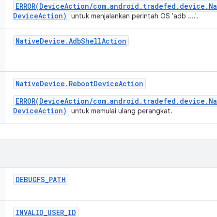
ERROR(DeviceAction/com.android.tradefed.device.N
DeviceAction)
untuk menjalankan perintah OS 'adb ....'.
Native
Device
.
Adb
Shell
Action
Native
Device
.
Reboot
Device
Action
ERROR(DeviceAction/com.android.tradefed.device.N
DeviceAction)
untuk memulai ulang perangkat.
DEBUGFS
_
PATH
INVALID
_
USER
_
ID