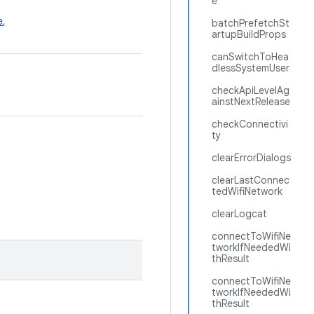
e
e
,
batchPrefetchSt
artupBuildProps
canSwitchToHea
dlessSystemUser
checkApiLevelAg
ainstNextRelease
checkConnectivi
ty
clearErrorDialogs
clearLastConnec
tedWifiNetwork
clearLogcat
connectToWifiNe
tworkIfNeededWi
thResult
connectToWifiNe
tworkIfNeededWi
thResult