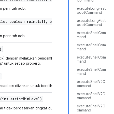
Command
n perintah adb.
executeLongFast
bootCommand
executeLongFast
ile
,
boolean reinstall
,
boolean grant
Permissions
,
Stri
bootCommand
executeShellCom
n perintah adb.
mand
executeShellCom
)
mand
executeShellCom
etik) dengan melakukan pengambilan data awal semua properti yang k
mand
' untuk setiap properti.
executeShellCom
mand
)
executeShellV2C
dless diizinkan untuk beralih.
ommand
executeShellV2C
ommand
(int strict
Min
Level)
executeShellV2C
atau tidak berdasarkan tingkat dukungan minimum.
ommand