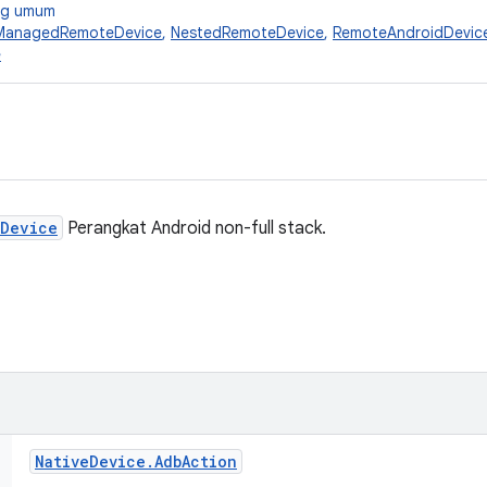
ang umum
ManagedRemoteDevice
,
NestedRemoteDevice
,
RemoteAndroidDevic
e
tDevice
Perangkat Android non-full stack.
Native
Device
.
Adb
Action