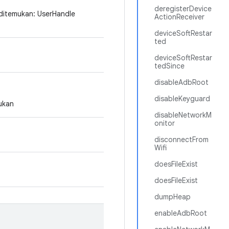
deregisterDevice
 ditemukan: UserHandle
ActionReceiver
deviceSoftRestar
ted
deviceSoftRestar
tedSince
disableAdbRoot
disableKeyguard
ukan
disableNetworkM
onitor
disconnectFrom
Wifi
doesFileExist
doesFileExist
dumpHeap
enableAdbRoot