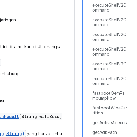
executeShellV2C
ommand
jaringan.
executeShellV2C
ommand
executeShellV2C
ommand
ini ditampilkan di UI perangkat.
executeShellV2C
ommand
executeShellV2C
ommand
terhubung.
executeShellV2C
ommand
fastbootOemRa
mdumpNow
si.
fastbootWipePar
tition
th
Result
(String wifi
Ssid
,
String wifi
Psk
,
boolean scan
getActiveApexes
getAdbPath
ng,String)
yang hanya terhubung jika perangkat saat ini tidak mem