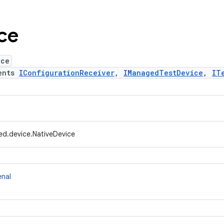
ce
ice
ents
IConfigurationReceiver
,
IManagedTestDevice
,
IT
ed.device.NativeDevice
enal