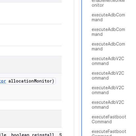
enableNetworkM
onitor
executeAdbCom
mand
executeAdbCom
mand
executeAdbCom
mand
executeAdbV2C
ommand
executeAdbV2C
ommand
tor
allocation
Monitor)
executeAdbV2C
ommand
executeAdbV2C
ommand
executeFastboot
Command
executeFastboot
ile
,
boolean reinstall
,
String
.
.
.
extra
Args)