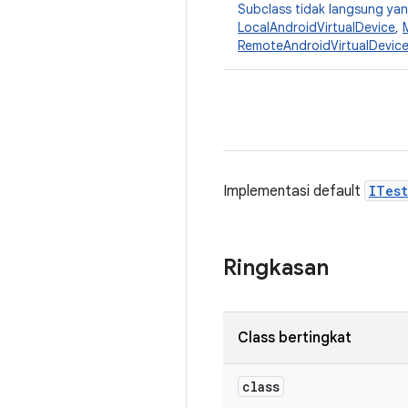
Subclass tidak langsung y
LocalAndroidVirtualDevice
,
RemoteAndroidVirtualDevic
Implementasi default
ITes
Ringkasan
Class bertingkat
class