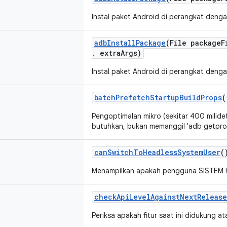
Instal paket Android di perangkat denga
adb
Install
Package
(File package
F
.
extra
Args)
Instal paket Android di perangkat denga
batch
Prefetch
Startup
Build
Props
(
Pengoptimalan mikro (sekitar 400 milid
butuhkan, bukan memanggil 'adb getprop
can
Switch
To
Headless
System
User
(
Menampilkan apakah pengguna SISTEM hea
check
Api
Level
Against
Next
Release
Periksa apakah fitur saat ini didukung 