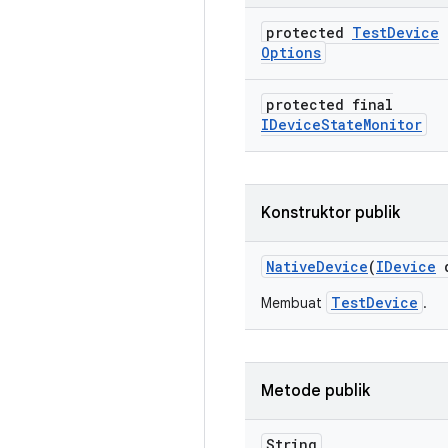
protected
Test
Device
Options
protected final
IDevice
State
Monitor
Konstruktor publik
Native
Device
(
IDevice
d
TestDevice
Membuat
.
Metode publik
String