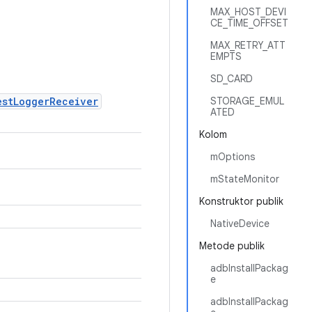
MAX_HOST_DEVI
CE_TIME_OFFSET
MAX_RETRY_ATT
EMPTS
SD_CARD
estLoggerReceiver
STORAGE_EMUL
ATED
Kolom
mOptions
mStateMonitor
Konstruktor publik
NativeDevice
Metode publik
adbInstallPackag
e
adbInstallPackag