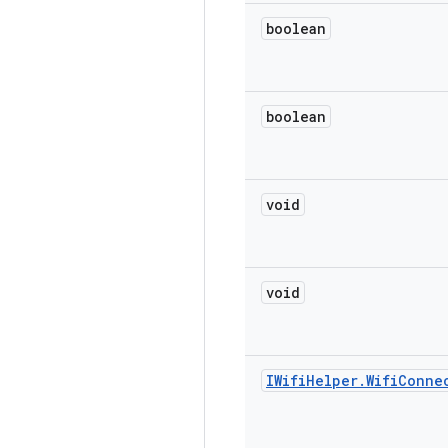
boolean
boolean
void
void
IWifi
Helper
.
Wifi
Conne