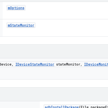
m
Options
m
State
Monitor
evice
,
IDevice
State
Monitor
state
Monitor
,
IDevice
Moni
adb
Install
Package
(File package
F