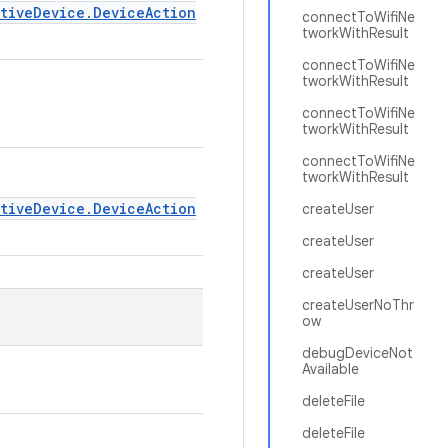
ativeDevice.DeviceAction
connectToWifiNe
tworkWithResult
connectToWifiNe
tworkWithResult
connectToWifiNe
tworkWithResult
connectToWifiNe
tworkWithResult
ativeDevice.DeviceAction
createUser
createUser
createUser
createUserNoThr
ow
debugDeviceNot
Available
deleteFile
deleteFile