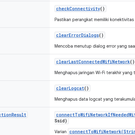
check
Connectivity
()
Pastikan perangkat memiliki konektivitas 
clear
Error
Dialogs
()
Mencoba menutup dialog error yang saat 
clear
Last
Connected
Wifi
Network
()
Menghapus jaringan Wi-Fi terakhir yang 
clear
Logcat
()
Menghapus data logcat yang terakumula
ction
Result
connect
To
Wifi
Network
If
Needed
Wi
Ssid)
connectToWifiNetwork(Stri
Varian