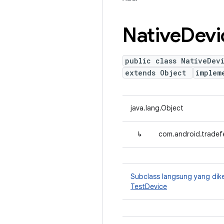
Native
Devi
public class NativeDev
extends Object
implem
java.lang.Object
↳
com.android.tradef
Subclass langsung yang dik
TestDevice