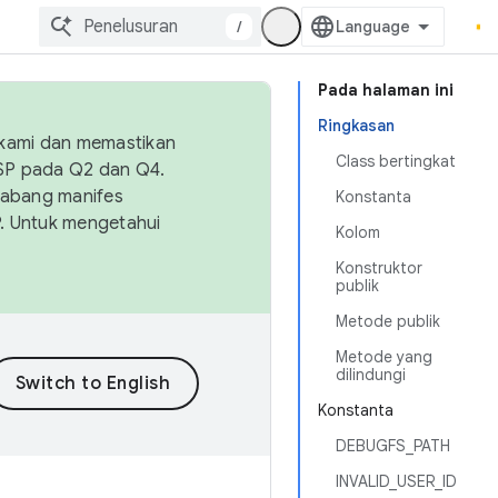
/
Pada halaman ini
Ringkasan
 kami dan memastikan
Class bertingkat
OSP pada Q2 dan Q4.
Cabang manifes
Konstanta
SP. Untuk mengetahui
Kolom
Konstruktor
publik
Metode publik
Metode yang
dilindungi
Konstanta
DEBUGFS_PATH
INVALID_USER_ID