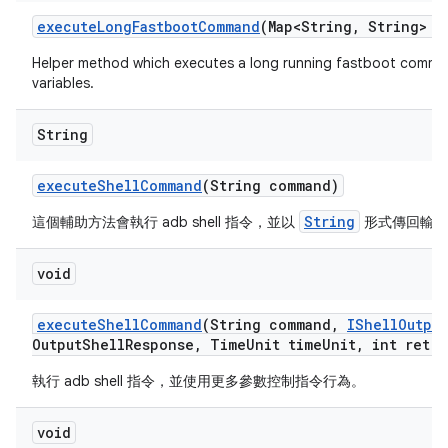
execute
Long
Fastboot
Command
(Map<String
,
String> e
Helper method which executes a long running fastboot comm
variables.
String
execute
Shell
Command
(String command)
String
這個輔助方法會執行 adb shell 指令，並以
形式傳回輸出
void
execute
Shell
Command
(String command
,
IShell
Output
Output
Shell
Response
,
Time
Unit time
Unit
,
int retry
執行 adb shell 指令，並使用更多參數控制指令行為。
void