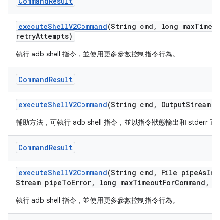
Command
Result
execute
Shell
V2Command
(String cmd
,
long max
Timeo
retry
Attempts)
執行 adb shell 指令，並使用更多參數控制指令行為。
Command
Result
execute
Shell
V2Command
(String cmd
,
Output
Stream p
輔助方法，可執行 adb shell 指令，並以指令狀態輸出和 stderr 
Command
Result
execute
Shell
V2Command
(String cmd
,
File pipe
As
Inp
Stream pipe
To
Error
,
long max
Timeout
For
Command
,
Ti
執行 adb shell 指令，並使用更多參數控制指令行為。