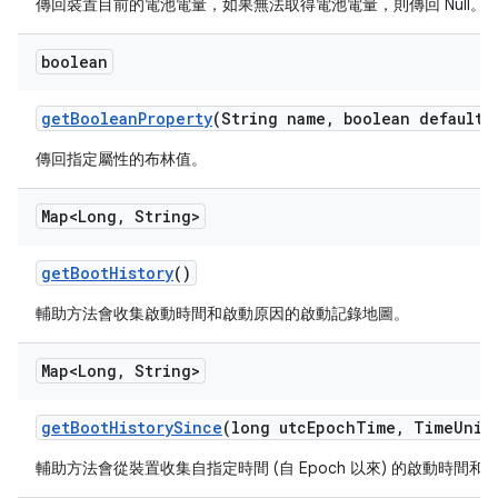
傳回裝置目前的電池電量，如果無法取得電池電量，則傳回 Null。
boolean
get
Boolean
Property
(String name
,
boolean default
V
傳回指定屬性的布林值。
Map<Long
,
String>
get
Boot
History
()
輔助方法會收集啟動時間和啟動原因的啟動記錄地圖。
Map<Long
,
String>
get
Boot
History
Since
(long utc
Epoch
Time
,
Time
Unit
輔助方法會從裝置收集自指定時間 (自 Epoch 以來) 的啟動時