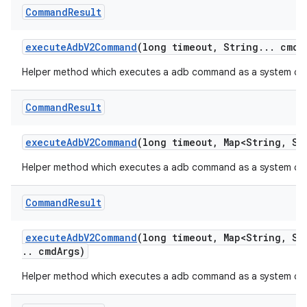
Command
Result
execute
Adb
V2Command
(long timeout
,
String
.
.
.
cmd
A
Helper method which executes a adb command as a system com
Command
Result
execute
Adb
V2Command
(long timeout
,
Map<String
,
Str
Helper method which executes a adb command as a system com
Command
Result
execute
Adb
V2Command
(long timeout
,
Map<String
,
Str
.
.
cmd
Args)
Helper method which executes a adb command as a system com