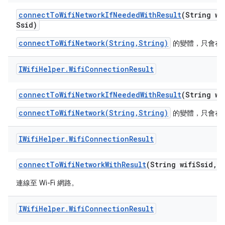
connect
To
Wifi
Network
If
Needed
With
Result
(String wi
Ssid)
connectToWifiNetwork(String,String)
的變體，只會在
IWifi
Helper
.
Wifi
Connection
Result
connect
To
Wifi
Network
If
Needed
With
Result
(String wi
connectToWifiNetwork(String,String)
的變體，只會在
IWifi
Helper
.
Wifi
Connection
Result
connect
To
Wifi
Network
With
Result
(String wifi
Ssid
,
S
連線至 Wi-Fi 網路。
IWifi
Helper
.
Wifi
Connection
Result