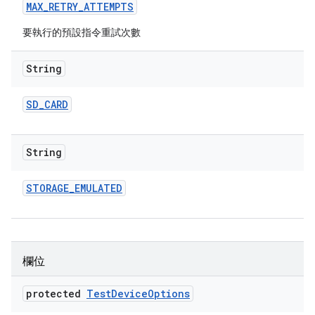
MAX
_
RETRY
_
ATTEMPTS
要執行的預設指令重試次數
String
SD
_
CARD
String
STORAGE
_
EMULATED
欄位
protected
Test
Device
Options