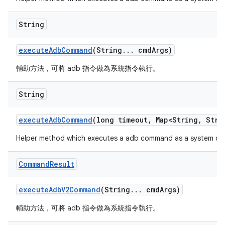
String
execute
Adb
Command
(String
.
.
.
cmd
Args)
輔助方法，可將 adb 指令做為系統指令執行。
String
execute
Adb
Command
(long timeout
,
Map<String
,
Strin
Helper method which executes a adb command as a system com
Command
Result
execute
Adb
V2Command
(String
.
.
.
cmd
Args)
輔助方法，可將 adb 指令做為系統指令執行。