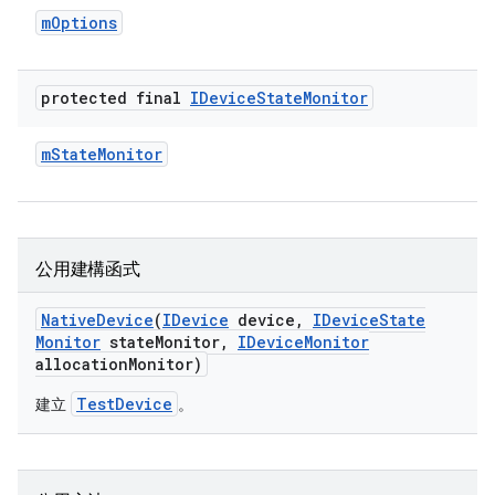
m
Options
protected final
IDevice
State
Monitor
m
State
Monitor
公用建構函式
Native
Device
(
IDevice
device
,
IDevice
State
Monitor
state
Monitor
,
IDevice
Monitor
allocation
Monitor)
TestDevice
建立
。