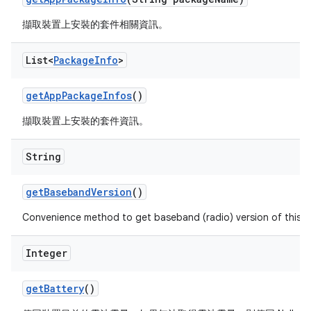
擷取裝置上安裝的套件相關資訊。
List<
Package
Info
>
get
App
Package
Infos
()
擷取裝置上安裝的套件資訊。
String
get
Baseband
Version
()
Convenience method to get baseband (radio) version of this d
Integer
get
Battery
()