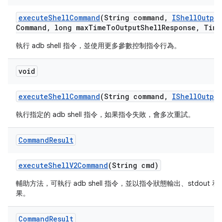
execute
Shell
Command
(String command
,
IShell
Output
Command
,
long max
Time
To
Output
Shell
Response
,
Time
執行 adb shell 指令，並使用更多參數控制指令行為。
void
execute
Shell
Command
(String command
,
IShell
Output
執行指定的 adb shell 指令，如果指令失敗，會多次重試。
Command
Result
execute
Shell
V2Command
(String cmd)
輔助方法，可執行 adb shell 指令，並以指令狀態輸出、stdout 和 
果。
Command
Result