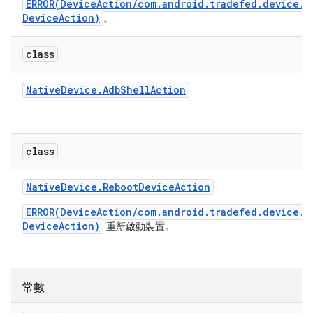
ERROR(DeviceAction/com.android.tradefed.device.N
DeviceAction)
。
class
Native
Device
.
Adb
Shell
Action
class
Native
Device
.
Reboot
Device
Action
ERROR(DeviceAction/com.android.tradefed.device.N
DeviceAction)
重新啟動裝置。
常數