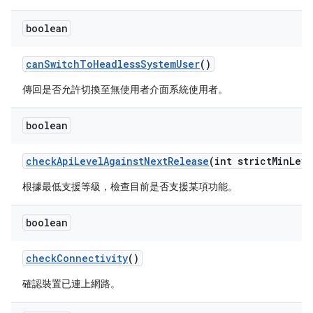
boolean
can
Switch
To
Headless
System
User
()
傳回是否允許切換至無使用者介面系統使用者。
boolean
check
Api
Level
Against
Next
Release
(int strict
Min
Leve
根據最低支援等級，檢查目前是否支援某項功能。
boolean
check
Connectivity
()
確認裝置已連上網路。