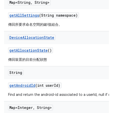
Map<String
,
String>
get
All
Settings
(String namespace)
傳回所要求命名空間的鍵/值組合。
Device
Allocation
State
get
Allocation
State
()
傳回裝置的目前分配狀態
String
get
Android
Id
(int user
Id)
Find and return the android-id associated to a userId, null if n
Map<Integer
,
String>