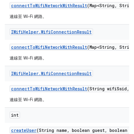
connect
To
Wifi
Network
With
Result
(Map<String
,
String
連線至 Wi-Fi 網路。
IWifi
Helper
.
Wifi
Connection
Result
connect
To
Wifi
Network
With
Result
(Map<String
,
String
連線至 Wi-Fi 網路。
IWifi
Helper
.
Wifi
Connection
Result
connect
To
Wifi
Network
With
Result
(String wifi
Ssid
,
S
連線至 Wi-Fi 網路。
int
create
User
(String name
,
boolean guest
,
boolean ep