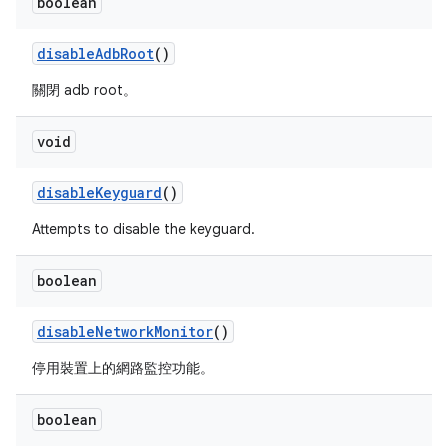
boolean
disable
Adb
Root
()
關閉 adb root。
void
disable
Keyguard
()
Attempts to disable the keyguard.
boolean
disable
Network
Monitor
()
停用裝置上的網路監控功能。
boolean