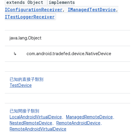
extends Object
implements
IConfigurationReceiver
,
IManagedTestDevice
,
ITestLoggerReceiver
java.lang.Object
↳
com.android.tradefed.device.NativeDevice
已知的直接子類別
TestDevice
已知間接子類別
LocalAndroidVirtualDevice
、
ManagedRemoteDevice
、
NestedRemoteDevice
、
RemoteAndroidDevice
、
RemoteAndroidVirtualDevice