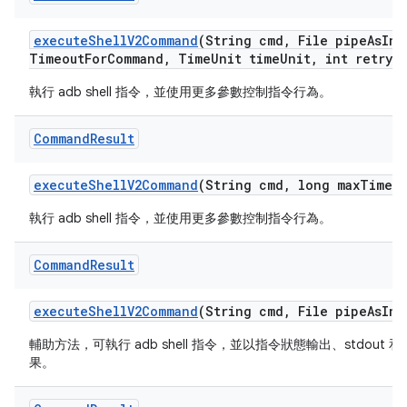
execute
Shell
V2Command
(String cmd
,
File pipe
As
Inp
Timeout
For
Command
,
Time
Unit time
Unit
,
int retry
A
執行 adb shell 指令，並使用更多參數控制指令行為。
Command
Result
execute
Shell
V2Command
(String cmd
,
long max
Timeo
執行 adb shell 指令，並使用更多參數控制指令行為。
Command
Result
execute
Shell
V2Command
(String cmd
,
File pipe
As
Inp
輔助方法，可執行 adb shell 指令，並以指令狀態輸出、stdout 和 
果。