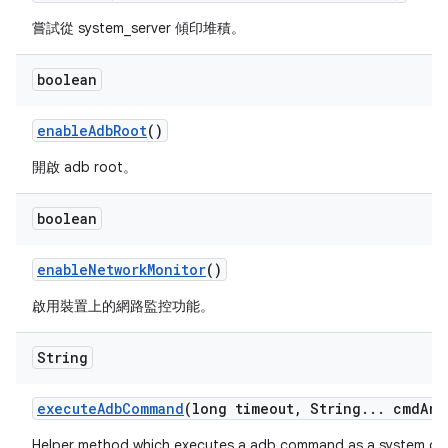
嘗試從 system_server 傾印堆積。
boolean
enable
Adb
Root
()
開啟 adb root。
boolean
enable
Network
Monitor
()
啟用裝置上的網路監控功能。
String
execute
Adb
Command
(long timeout
,
String
.
.
.
cmd
Arg
Helper method which executes a adb command as a system com