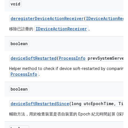
void
deregister
Device
Action
Receiver
(
IDevice
Action
Rece
IDeviceActionReceiver
移除已註冊的
。
boolean
device
Soft
Restarted
(
Process
Info
prev
System
Server
Helper method to check if device soft-restarted by comparing 
ProcessInfo
.
boolean
device
Soft
Restarted
Since
(long utc
Epoch
Time
,
Tim
輔助方法，用於檢查裝置是否自裝置的 Epoch 紀元時間起算 (採