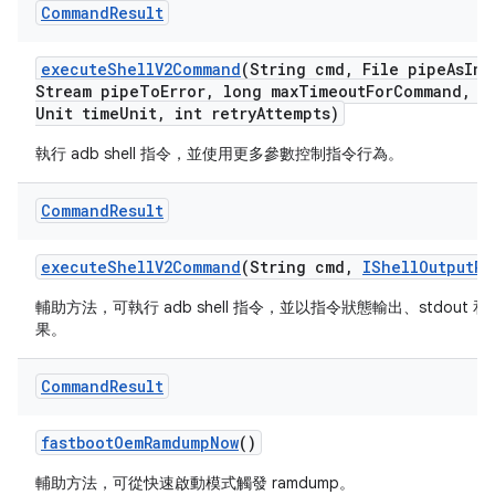
Command
Result
execute
Shell
V2Command
(String cmd
,
File pipe
As
Inp
Stream pipe
To
Error
,
long max
Timeout
For
Command
,
lo
Unit time
Unit
,
int retry
Attempts)
執行 adb shell 指令，並使用更多參數控制指令行為。
Command
Result
execute
Shell
V2Command
(String cmd
,
IShell
Output
Re
輔助方法，可執行 adb shell 指令，並以指令狀態輸出、stdout 和 
果。
Command
Result
fastboot
Oem
Ramdump
Now
()
輔助方法，可從快速啟動模式觸發 ramdump。