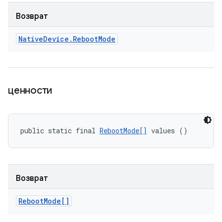
Возврат
Native
Device
.
Reboot
Mode
ценности
public static final 
RebootMode[]
 values ()
Возврат
Reboot
Mode[]