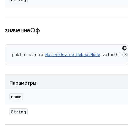
значениеОф
public static 
NativeDevice.RebootMode
 valueOf (Str
Параметры
name
String