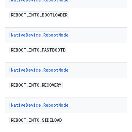
REBOOT
_
INTO
_
BOOTLOADER
Native
Device
.
Reboot
Mode
REBOOT
_
INTO
_
FASTBOOTD
Native
Device
.
Reboot
Mode
REBOOT
_
INTO
_
RECOVERY
Native
Device
.
Reboot
Mode
REBOOT
_
INTO
_
SIDELOAD