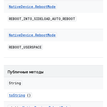
Native
Device
.
Reboot
Mode
REBOOT
_
INTO
_
SIDELOAD
_
AUTO
_
REBOOT
Native
Device
.
Reboot
Mode
REBOOT
_
USERSPACE
Публичные методы
String
to
String
()