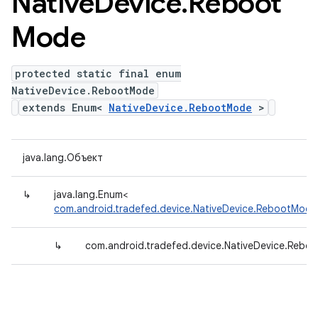
Native
Device
.
Reboot
Mode
protected static final enum
NativeDevice.RebootMode
extends Enum<
NativeDevice.RebootMode
>
java.lang.Объект
↳
java.lang.Enum<
com.android.tradefed.device.NativeDevice.RebootMode
↳
com.android.tradefed.device.NativeDevice.Rebo