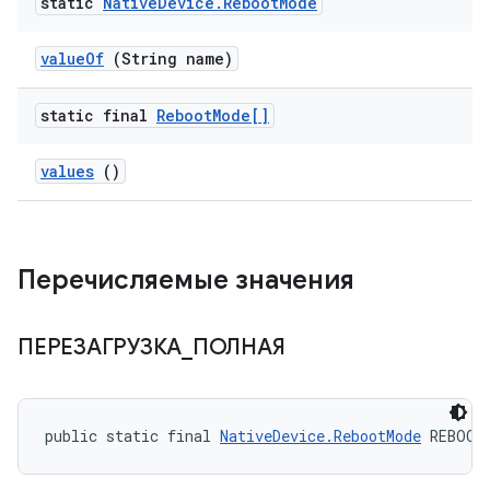
static
Native
Device
.
Reboot
Mode
value
Of
(String name)
static final
Reboot
Mode[]
values
()
Перечисляемые значения
ПЕРЕЗАГРУЗКА
_
ПОЛНАЯ
public static final 
NativeDevice.RebootMode
 REBOOT