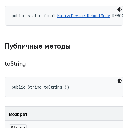
public static final 
NativeDevice.RebootMode
 REBOOT
Публичные методы
to
String
public String toString ()
Возврат
String