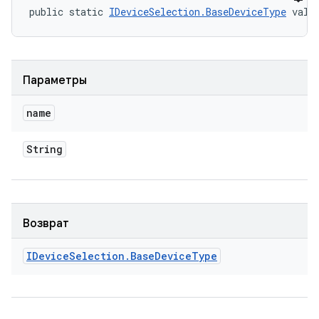
public static 
IDeviceSelection.BaseDeviceType
 valu
Параметры
name
String
Возврат
IDevice
Selection
.
Base
Device
Type