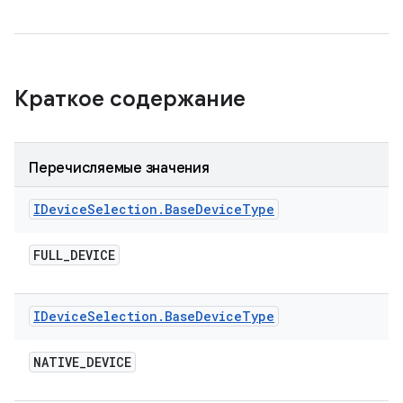
Краткое содержание
Перечисляемые значения
IDevice
Selection
.
Base
Device
Type
FULL
_
DEVICE
IDevice
Selection
.
Base
Device
Type
NATIVE
_
DEVICE