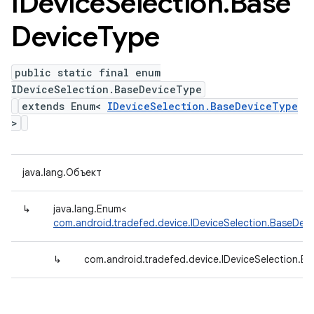
IDevice
Selection
.
Base
Device
Type
public static final enum
IDeviceSelection.BaseDeviceType
extends Enum<
IDeviceSelection.BaseDeviceType
>
java.lang.Объект
↳
java.lang.Enum<
com.android.tradefed.device.IDeviceSelection.BaseDev
↳
com.android.tradefed.device.IDeviceSelection.B