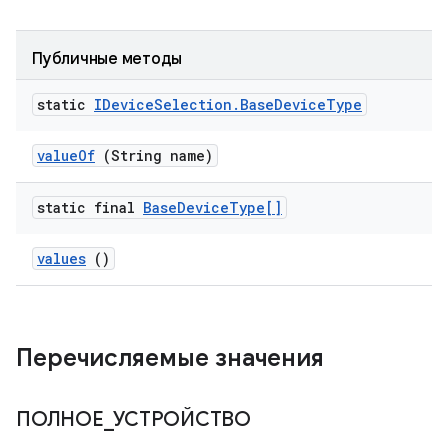
Публичные методы
static
IDevice
Selection
.
Base
Device
Type
value
Of
(String name)
static final
Base
Device
Type[]
values
()
Перечисляемые значения
ПОЛНОЕ
_
УСТРОЙСТВО