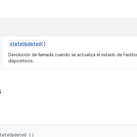
state
Updated
()
Devolución de llamada cuando se actualiza el estado de Fastbo
dispositivos.
s
tateUpdated ()