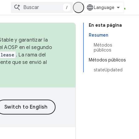
/
En esta página
Resumen
table y garantizar la
Métodos
 el AOSP en el segundo
públicos
elease
. La rama del
Métodos públicos
ente que se envió al
stateUpdated