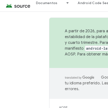
Documentos
Android Code Se
A partir de 2026, para 
estabilidad de la plata
y cuarto trimestre. Para
manifiesto
android-la
AOSP. Para obtener más
Goo
tu idioma preferido. L
errores.
AOSP