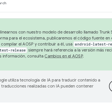
arch
alinearnos con nuestro modelo de desarrollo llamado Trunk S
forma para el ecosistema, publicaremos el código fuente en
 compilar el AOSP y contribuir a él, usa
android-latest-r
test-release
siempre hará referencia a la versión más reci
 información, consulta
Cambios en el AOSP
.
gle utiliza tecnología de IA para traducir contenido a
as traducciones realizadas con IA pueden contener